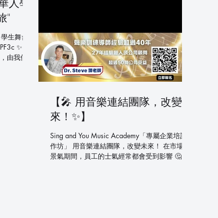
華人學
旅"
 學生舞台
OPF3c ✨ 感
，由我們學
周深原唱的
達聞名。今
完美詮釋了
像的舞台魅
【🎤 用音樂連結團隊，改變未
大魚》作為電
來！✨】
遠的旋律和
牲的哲思。
Sing and You Music Academy「專屬企業培訓工
情感層次豐
作坊」 用音樂連結團隊，改變未來！ 在市場不
 學生成長歷
景氣期間，員工的士氣經常都會受到影響 🤔。
從最初的基
但其實，原來一首歌，就能讓你的團隊重新找回
上演繹如此
凝聚力！✨ 我們 Sing and You Music
育的驚人成
Academy「專屬企業培訓工作坊」，不僅僅是
體現在舞台
學唱歌，更是一次身心靈的連結！讓我們一起在
 Sing
音樂中重燃工作及團隊熱情，展現企業文化與團
院 我們學院秉
隊精神！💪 🎶為什麼選擇我們？🎶 👉🏻預防人才