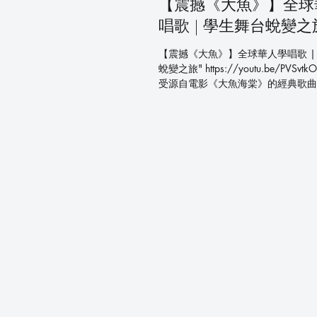
【震撼《大魚》】全球
唱歌 | 學生舞台蛻變之
【震撼《大魚》】全球華人學唱歌 |
蛻變之旅" https://youtu.be/PVSvtk
受源自電影《大魚海棠》的經典歌曲
院學生傾情演繹！ 這首《大魚》是
經典歌曲，以其高難度音域和情感表
天，我們的學生通過專業聲樂訓練，
這首令人心動的歌曲，展現出超乎想
力和聲樂技巧。 🎵 關於這首歌 《
影《大魚海棠》主題曲，以其空靈悠
深刻的意境，表達了生命、夢想與犧
這首歌曲技術難度極高，音域寬廣，
富，是歌手實力的終極考驗。 👨‍🎓
程 通過我們學院的專業指導，學生
礎訓練，到現在能夠自信地站在舞台
高難度的歌曲，展現了系統化聲樂教
果。這種蛻變不僅體現在技巧上，更
表現力和情感傳達能力的全面提升。 🏫
and You Music Academy 聲樂學