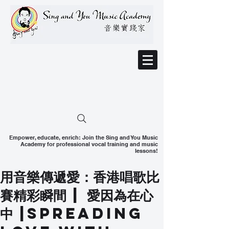
Empower, educate, enrich: Join the Sing and You Music
Academy for professional vocal training and music
lessons!
用音樂傳遞愛：香港唱歌比
賽精彩瞬間 | 愛因為在心
中 |Spreading