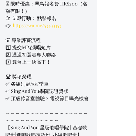
⏳ 限時優惠：早鳥報名費 HK$200（名
額有限！）
🚀 立即行動： 點擊報名
👉 
https://wa.me/53433353
💡 專業評審流程
1️⃣ 提交MP4演唱短片
2️⃣ 通過初選者專人聯絡
3️⃣ 舞台上一決高下！
🏆 獎項榮耀
✅ 各組別冠/亞/季軍
✅ Sing And You學院認證獎狀
✅ 頂級錄音室體驗 × 電視節目曝光機會
～～～～～～～～～～～～～～～～～
～～～～～～～～～～～
【Sing And You 星級歌唱學院 | 基礎歌
唱班|進階歌唱技巧班 |小組歌唱班】