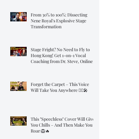
From 30% to 100%: Dissecting
Nene Royal's Explosive Stage
Transformation
Stage Fright? No Need to Fly to
Hong Kong! Get 1-on-1 Vocal
Coaching from Dr. Steve, Online!
Forget the Carpet – This Voice
Will Take You Anywhere 🧞‍♂️🎤
This "Speechless" Cover Will Give
You Chills – And Then Make You
Roar 🦁🔥