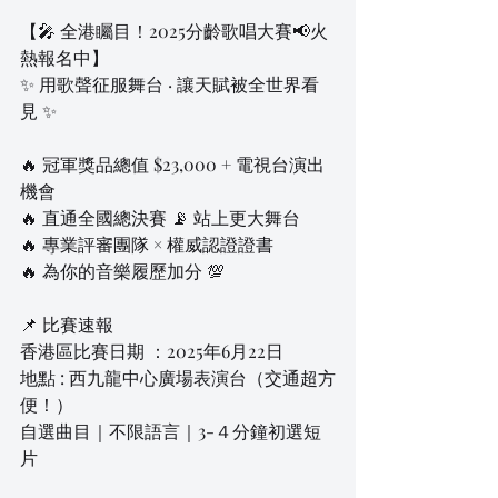
【🎤 全港矚目！2025分齡歌唱大賽📢火
熱報名中】
✨ 用歌聲征服舞台 · 讓天賦被全世界看
見 ✨
🔥 冠軍獎品總值 $23,000 + 電視台演出
機會
🔥 直通全國總決賽 📡 站上更大舞台
🔥 專業評審團隊 × 權威認證證書
🔥 為你的音樂履歷加分 💯
📌 比賽速報
香港區比賽日期 ：2025年6月22日
地點 : 西九龍中心廣場表演台（交通超方
便！）
自選曲目｜不限語言｜3-４分鐘初選短
片