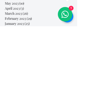
May 2023
(10)
10 posts
April 2023
(3)
3 posts
1
March 2023
(26)
26 posts
February 2023
(29)
29 posts
January 2023
(25)
25 posts
December 2022
(24)
24 posts
November 2022
(11)
11 posts
October 2022
(33)
33 posts
September 2022
(40)
40 posts
August 2022
(34)
34 posts
July 2022
(31)
31 posts
Search By Tags
# breathe
#Yellow Submarine
#nationalmultiplepersonalityday
#onlinesinginglesson
#pracise
#shorts
#singandyou #兒童唱歌班 #學唱歌 #唱歌比賽 #vocalcoach #香港賽區
#singandyou #兒童唱歌班 #學唱歌 #唱歌比賽 #vocalcoach #香港賽區 #
#呼吸
#小朋友學唱歌
#毛病
#線上學唱歌
#練習
#譚芷昀