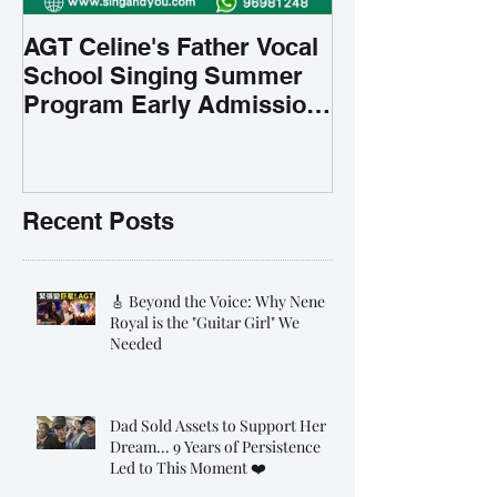
AGT Celine's Father Vocal
School Singing Summer
Program Early Admission
35% OFF 學唱歌暑期課程提
前報名團購大優惠
Recent Posts
🎸 Beyond the Voice: Why Nene
Royal is the "Guitar Girl" We
Needed
Dad Sold Assets to Support Her
Dream... 9 Years of Persistence
Led to This Moment ❤️