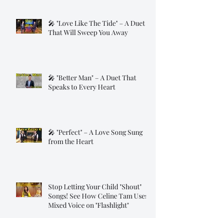
🎤 "Love Like The Tide" – A Duet
That Will Sweep You Away
🎤 "Better Man" – A Duet That
Speaks to Every Heart
🎤 "Perfect" – A Love Song Sung
from the Heart
Stop Letting Your Child "Shout"
Songs! See How Celine Tam Uses
Mixed Voice on "Flashlight"