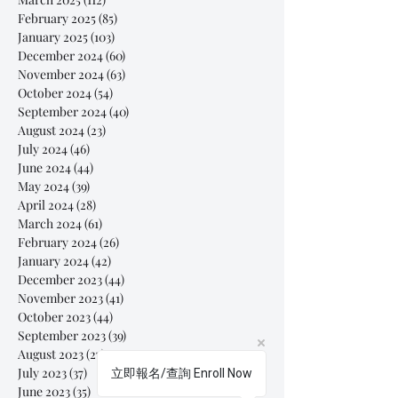
February 2025
(85)
85 posts
January 2025
(103)
103 posts
December 2024
(60)
60 posts
November 2024
(63)
63 posts
October 2024
(54)
54 posts
September 2024
(40)
40 posts
August 2024
(23)
23 posts
July 2024
(46)
46 posts
June 2024
(44)
44 posts
May 2024
(39)
39 posts
April 2024
(28)
28 posts
March 2024
(61)
61 posts
February 2024
(26)
26 posts
January 2024
(42)
42 posts
December 2023
(44)
44 posts
November 2023
(41)
41 posts
October 2023
(44)
44 posts
September 2023
(39)
39 posts
August 2023
(27)
27 posts
July 2023
(37)
37 posts
立即報名/查詢 Enroll Now
June 2023
(35)
35 posts