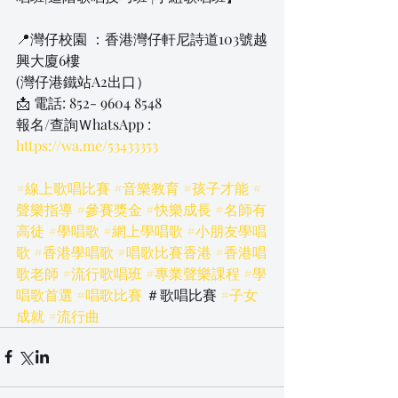
📍灣仔校園 ：香港灣仔軒尼詩道103號越
興大廈6樓
​(灣仔港鐵站A2出口）
📩 電話: 852- 9604 8548
報名/查詢ＷhatsApp 
: 
https://wa.me/53433353
#線上歌唱比賽
#音樂教育
#孩子才能
#
聲樂指導
#參賽獎金
#快樂成長
#名師有
高徒
#學唱歌
#網上學唱歌
#小朋友學唱
歌
#香港學唱歌
#唱歌比賽香港
#香港唱
歌老師
#流行歌唱班
#專業聲樂課程
#學
唱歌首選
#唱歌比賽
 ＃歌唱比賽 
#子女
成就
#流行曲