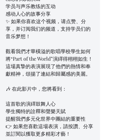
学员与声乐教练的互动
感动人心的故事分享
✨ 如果你喜欢这个视频，请点赞、分
享，并订阅我们的频道，支持学员们的
音乐梦想！
觀看我們才華橫溢的歌唱學校學生如何
將“Part of the World”演繹得栩栩如生！
這場真摯的表演展現了他們的熱情和奉
獻精神，頌揚了連結和歸屬感的美麗。
🎶 在此影片中，您將看到：
這首歌的演繹鼓舞人心
學生獨特的詮釋和聲樂天賦
提醒我們多元化世界中團結的重要性
👉 如果您喜歡這場表演，請按讚、分享
並訂閱以獲取更多精彩才藝！