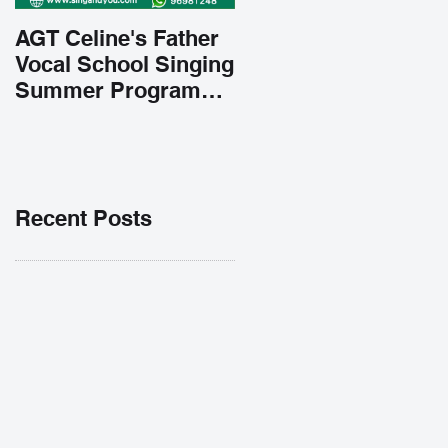
AGT Celine's Father
Vocal School Singing
Summer Program
Early Admission
35% OFF 學唱歌暑期
課程提前報名團購大優
惠
Recent Posts