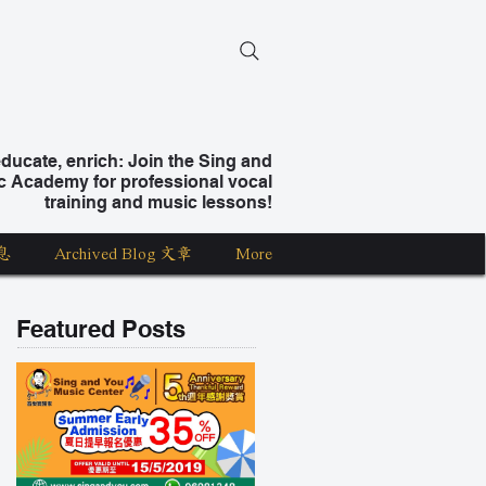
ucate, enrich: Join the Sing and
c Academy for professional vocal
training and music lessons!
息
Archived Blog 文章
More
Featured Posts