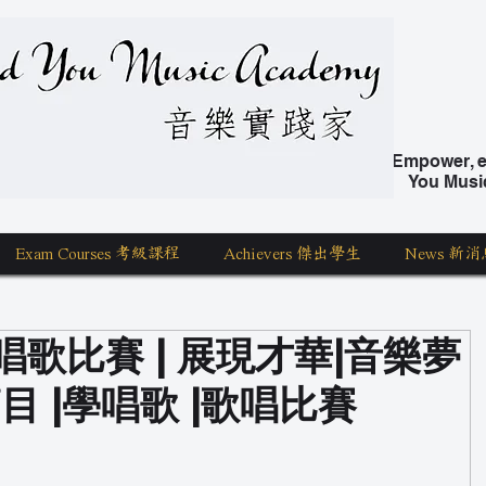
nd You Music Academy 學唱歌
Empower, ed
You Musi
Exam Courses 考級課程
Achievers 傑出學生
News 新消
唱歌比賽 | 展現才華|音樂夢
目 |學唱歌 |歌唱比賽