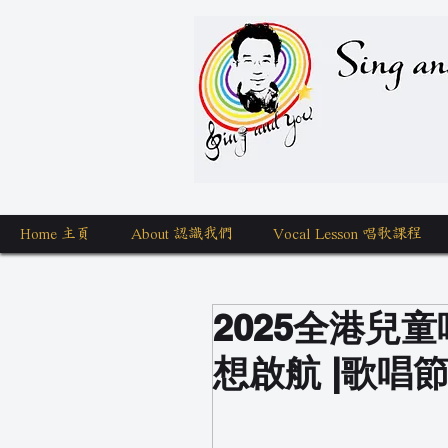
Sing a
Home 主頁
About 認識我們
Vocal Lesson 唱歌課程
2025全港兒童
想啟航 |歌唱節