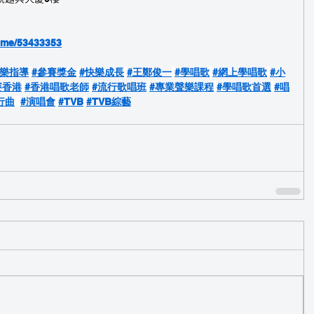
a.me/53433353
聲樂指導
#參賽獎金
#快樂成長
#王鄭俊一
#學唱歌
#網上學唱歌
#小
賽香港
#香港唱歌老師
#流行歌唱班
#專業聲樂課程
#學唱歌首選
#唱
行曲
#演唱會
#TVB
#TVB綜藝