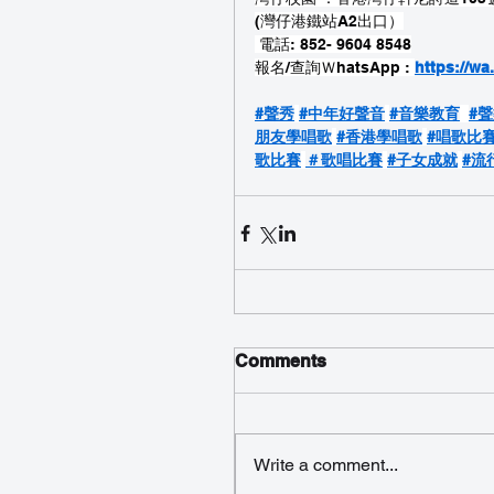
​(灣仔港鐵站A2出口）
 電話: 852- 9604 8548
報名/查詢ＷhatsApp : 
https://w
#聲秀
#中年好聲音
#音樂教育
#
朋友學唱歌
#香港學唱歌
#唱歌比
歌比賽
＃歌唱比賽
#子女成就
#流
Comments
Write a comment...