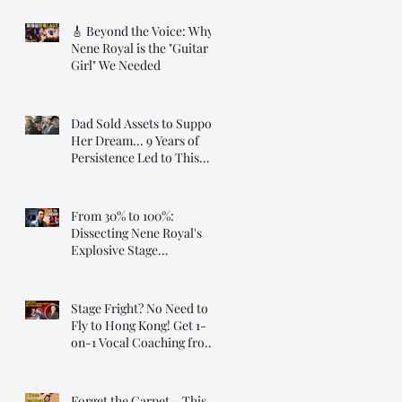
🎸 Beyond the Voice: Why
Nene Royal is the "Guitar
Girl" We Needed
Dad Sold Assets to Support
Her Dream... 9 Years of
Persistence Led to This
Moment ❤️
From 30% to 100%:
Dissecting Nene Royal's
Explosive Stage
Transformation
Stage Fright? No Need to
Fly to Hong Kong! Get 1-
on-1 Vocal Coaching from
Dr. Steve, Online!
Forget the Carpet – This