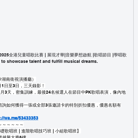
 of the 2025全港兒童唱歌比賽 | 展現才華|音樂夢想啟航 |歌唱節目 |學唱歌 
o showcase talent and fulfill musical dreams.
長沙湖南衛視演播廳）
：8月1日至3日，三天錄影！
：8月3天，密集訓練，最後24名候選人在節目中PK歌唱表演，像內地
諮詢如何獲得一張或全部3張邀請卡的特別折扣優惠，優惠名額有
s://wa.me/53433353
～～～～～～
| 基礎歌唱班 | 進階歌唱技巧班 | 小組歌唱班】
號越興大廈6樓