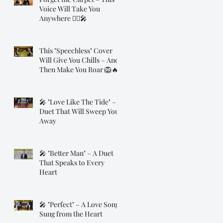
Voice Will Take You
Anywhere 🧞‍♂️🎤
This "Speechless" Cover
Will Give You Chills – And
Then Make You Roar 🦁🔥
🎤 "Love Like The Tide" – A
Duet That Will Sweep You
Away
🎤 "Better Man" – A Duet
That Speaks to Every
Heart
🎤 "Perfect" – A Love Song
Sung from the Heart