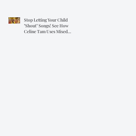
Stop Letting Your Child
"Shout" Songs! See How
Celine Tam Uses Mixed
Voice on "Flashlight"