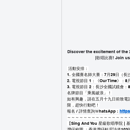
Discover the excitement
|歌唱比賽! Join us t
 活動安排：
1. 全國賽名師大賽：7月29日（
2. 電視節目 1：《Our Time》
3. 電視節目 2：長沙全國試鏡會
名牌節目「乘風破浪」！
如有興趣，請在五月十九日前致電
限，趕快行動吧！
報名 / 詳情查詢ＷhatsApp : 
http
～～～～～～～～～～～～～～～
【Sing And You 星級歌唱學院 
灣仔校園 ：香港灣仔軒尼詩道103