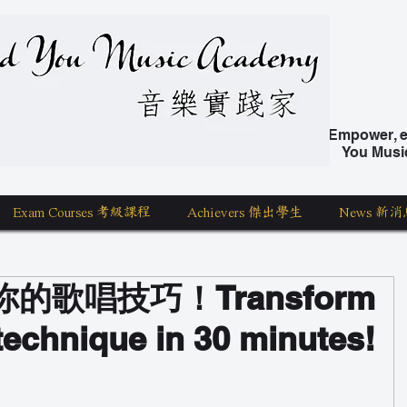
nd You Music Academy 學唱歌
Empower, ed
You Musi
Exam Courses 考級課程
Achievers 傑出學生
News 新消
的歌唱技巧！Transform
technique in 30 minutes!