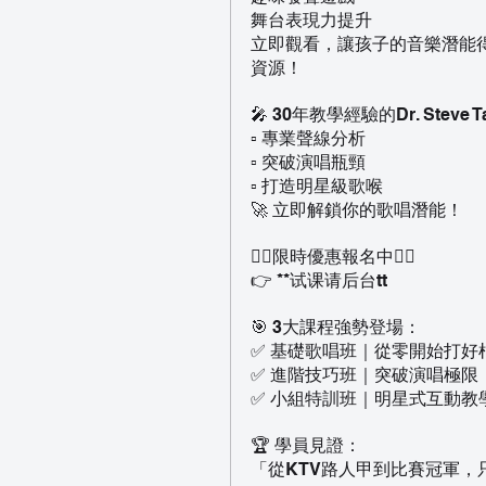
舞台表現力提升
立即觀看，讓孩子的音樂潛能
資源！
🎤 30年教學經驗的Dr. Ste
▫ 專業聲線分析
▫ 突破演唱瓶頸
▫ 打造明星級歌喉
🚀 立即解鎖你的歌唱潛能！
👇🏻限時優惠報名中👇🏻
👉 **试课请后台tt
🎯 3大課程強勢登場：
✅ 基礎歌唱班｜從零開始打好
✅ 進階技巧班｜突破演唱極限
✅ 小組特訓班｜明星式互動教
🏆 學員見證：
「從KTV路人甲到比賽冠軍，