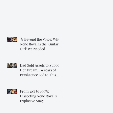
🎸 Beyond the Voice: Why
Nene Royal is the "Guitar
Girl" We Needed
Dad Sold Assets to Support
Her Dream... 9 Years of
Persistence Led to This
Moment ❤️
From 30% to 100%:
Dissecting Nene Royal's
Explosive Stage
Transformation