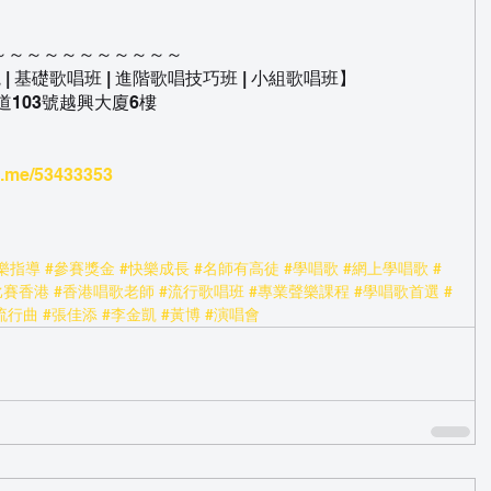
！
～～～～～～～～～～～
學院 | 基礎歌唱班 | 進階歌唱技巧班 | 小組歌唱班】
道103號越興大廈6樓
a.me/53433353
樂指導
#參賽獎金
#快樂成長
#名師有高徒
#學唱歌
#網上學唱歌
#
比賽香港
#香港唱歌老師
#流行歌唱班
#專業聲樂課程
#學唱歌首選
#
流行曲
#張佳添
#李金凱
#黃博
#演唱會