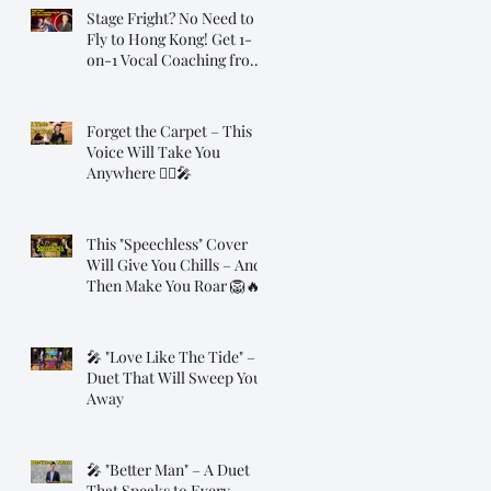
Stage Fright? No Need to
Fly to Hong Kong! Get 1-
on-1 Vocal Coaching from
Dr. Steve, Online!
Forget the Carpet – This
Voice Will Take You
Anywhere 🧞‍♂️🎤
This "Speechless" Cover
Will Give You Chills – And
Then Make You Roar 🦁🔥
🎤 "Love Like The Tide" – A
Duet That Will Sweep You
Away
🎤 "Better Man" – A Duet
That Speaks to Every