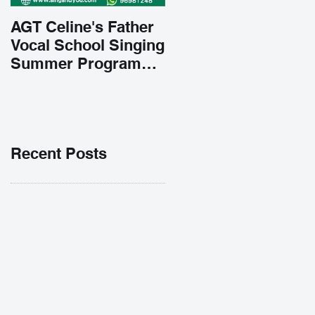
AGT Celine's Father
Vocal School Singing
Summer Program
Early Admission
35% OFF 學唱歌暑期
課程提前報名團購大優
惠
Recent Posts