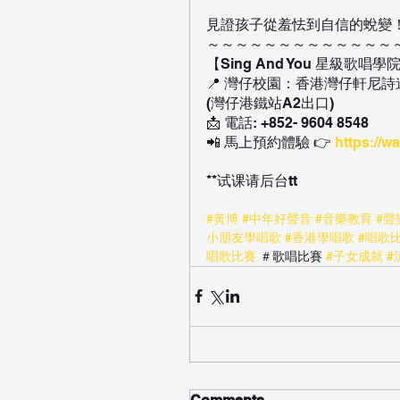
見證孩子從羞怯到自信的蛻變
～～～～～～～～～～～～～
【Sing And You 星級歌唱
📍 灣仔校園：香港灣仔軒尼詩
(灣仔港鐵站A2出口)
📩 電話: +852- 9604 8548
📲 馬上預約體驗 👉 
https://w
**试课请后台tt
#黃博
#中年好聲音
#音樂教育
#聲
小朋友學唱歌
#香港學唱歌
#唱歌
唱歌比賽
 ＃歌唱比賽 
#子女成就
#