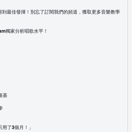
得到最佳發揮！別忘了訂閱我們的頻道，獲取更多音樂教學
ve Tam獨家分析唱歌水平！
根基
學
只用了3個月！」