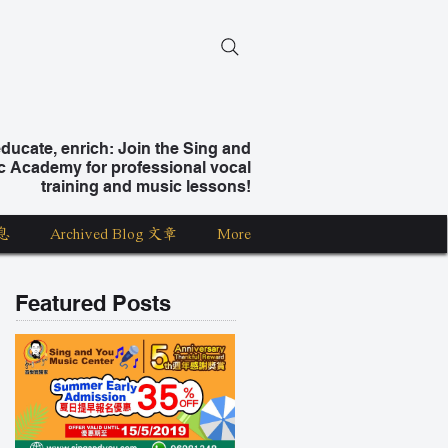
ucate, enrich: Join the Sing and
c Academy for professional vocal
training and music lessons!
息
Archived Blog 文章
More
Featured Posts