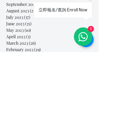
September 2023
(39)
39 posts
立即報名/查詢 Enroll Now
August 2023
(27)
27 posts
July 2023
(37)
37 posts
June 2023
(35)
35 posts
1
May 2023
(10)
10 posts
April 2023
(3)
3 posts
March 2023
(26)
26 posts
February 2023
(29)
29 posts
January 2023
(25)
25 posts
December 2022
(24)
24 posts
November 2022
(11)
11 posts
October 2022
(33)
33 posts
September 2022
(40)
40 posts
August 2022
(34)
34 posts
July 2022
(31)
31 posts
Search By Tags
# breathe
#Yellow Submarine
#nationalmultiplepersonalityday
#onlinesinginglesson
#pracise
#shorts