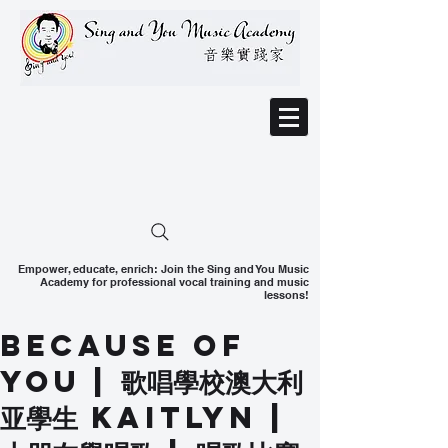
Empower, educate, enrich: Join the Sing and You Music
Academy for professional vocal training and music
lessons!
Because Of
You | 歌唱學校澳大利
亚學生 Kaitlyn |