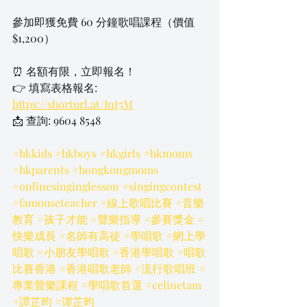
參加即獲免費 60 分鐘歌唱課程（價值 
$1,200）
⏰ 名額有限，立即報名！
👉 填寫表格報名: 
https://shorturl.at/Int5M
📩 查詢: 9604 8548
#hkkids
#hkboys
#hkgirls
#hkmoms
#hkparents
#hongkongmoms
#onlinesinginglesson
#singingcontest
#famouseteacher
#線上歌唱比賽
#音樂
教育
#孩子才能
#聲樂指導
#參賽獎金
#
快樂成長
#名師有高徒
#學唱歌
#網上學
唱歌
#小朋友學唱歌
#香港學唱歌
#唱歌
比賽香港
#香港唱歌老師
#流行歌唱班
#
專業聲樂課程
#學唱歌首選
#celinetam
#譚芷昀
#谭芷昀