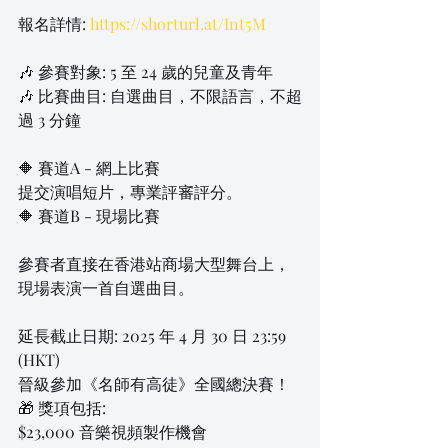
報名詳情: 
https://shorturl.at/Int5M
🎶 參賽對象: 5 至 24 歲的兒童及青年
🎶 比賽曲目: 自選曲目，不限語言，不超
過 3 分鐘
🔶 賽道A - 網上比賽
提交演唱短片，專業評審評分。
🔶 賽道B - 現場比賽
參賽者直接在香港站商場大型舞台上，
現場表演一首自選曲目。
延長截止日期: 2025 年 4 月 30 日 23:59 
(HKT)
晉級參加《名師有高徒》全國總決賽！
🎁 獎項包括:
$23,000 音樂視頻製作機會