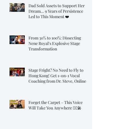
Dad Sold Assets to Support Her
Dream... 9 Years of Persistence
Led to This Moment ❤️
From 30% to 100%: Dissecting
Nene Royal's Explosive Stage
Transformation
Stage Fright? No Need to Fly to
Hong Kong! Get 1-on-1 Vocal
Coaching from Dr. Steve, Online!
Forget the Carpet – This Voice
Will Take You Anywhere 🧞‍♂️🎤