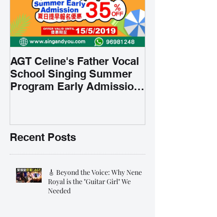
AGT Celine's Father Vocal
School Singing Summer
Program Early Admission
35% OFF 學唱歌暑期課程提
前報名團購大優惠
Recent Posts
🎸 Beyond the Voice: Why Nene
Royal is the "Guitar Girl" We
Needed