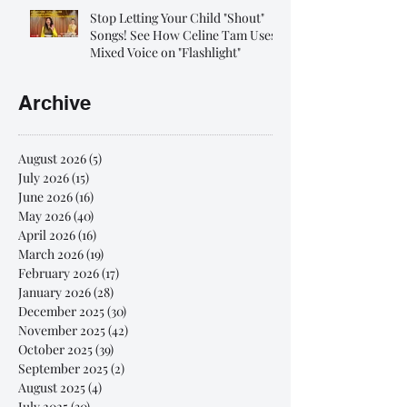
Stop Letting Your Child "Shout"
Songs! See How Celine Tam Uses
Mixed Voice on "Flashlight"
Archive
August 2026
(5)
5 posts
July 2026
(15)
15 posts
June 2026
(16)
16 posts
May 2026
(40)
40 posts
April 2026
(16)
16 posts
March 2026
(19)
19 posts
February 2026
(17)
17 posts
January 2026
(28)
28 posts
December 2025
(30)
30 posts
November 2025
(42)
42 posts
October 2025
(39)
39 posts
September 2025
(2)
2 posts
August 2025
(4)
4 posts
July 2025
(30)
30 posts