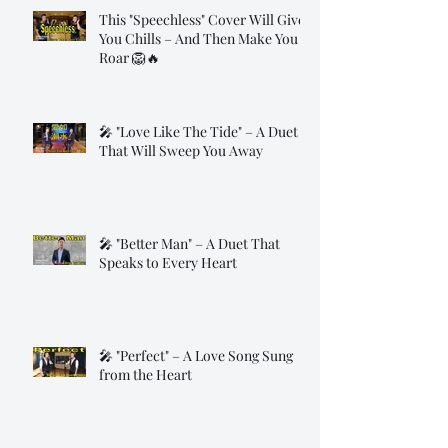
This "Speechless" Cover Will Give
You Chills – And Then Make You
Roar 🦁🔥
🎤 "Love Like The Tide" – A Duet
That Will Sweep You Away
🎤 "Better Man" – A Duet That
Speaks to Every Heart
🎤 "Perfect" – A Love Song Sung
from the Heart