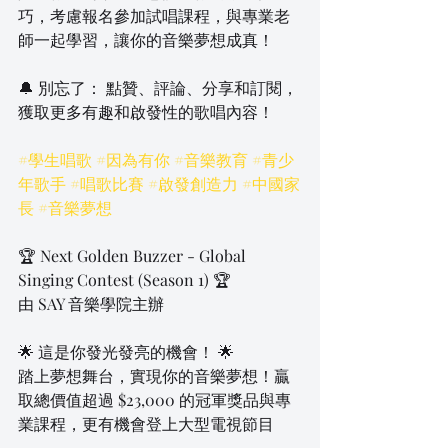
巧，考慮報名參加試唱課程，與專業老
師一起學習，讓你的音樂夢想成真！
🔔 別忘了： 點贊、評論、分享和訂閱，
獲取更多有趣和啟發性的歌唱內容！
#學生唱歌
#因為有你
#音樂教育
#青少
年歌手
#唱歌比賽
#啟發創造力
#中國家
長
#音樂夢想
🏆 Next Golden Buzzer - Global 
Singing Contest (Season 1) 🏆
由 SAY 音樂學院主辦
🌟 這是你發光發亮的機會！ 🌟
踏上夢想舞台，實現你的音樂夢想！贏
取總價值超過 $23,000 的冠軍獎品與專
業課程，更有機會登上大型電視節目