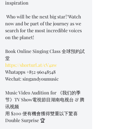
inspiration
 Who will be the next big star? Watch 
now and be part of the journey as we 
search for the most incredible voices 
on the planet!
Book Online Singing Class 全球預約試
堂
https://shorturl.at/cV4aw
Whatapps +852 96048548
Wechat: singandyoumusic
Music Video Audition for 《我们的季
节》TV Show電視節目湖南电视台 & 腾
讯视频
用 $200 便有機會獲得雙重以下驚喜 
Double Surprise 🏆