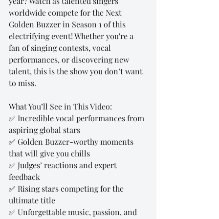
year? Watch as talented singers 
worldwide compete for the Next 
Golden Buzzer in Season 1 of this 
electrifying event! Whether you're a 
fan of singing contests, vocal 
performances, or discovering new 
talent, this is the show you don’t want 
to miss.
What You’ll See in This Video:
✅ Incredible vocal performances from 
aspiring global stars
✅ Golden Buzzer-worthy moments 
that will give you chills
✅ Judges’ reactions and expert 
feedback
✅ Rising stars competing for the 
ultimate title
✅ Unforgettable music, passion, and 