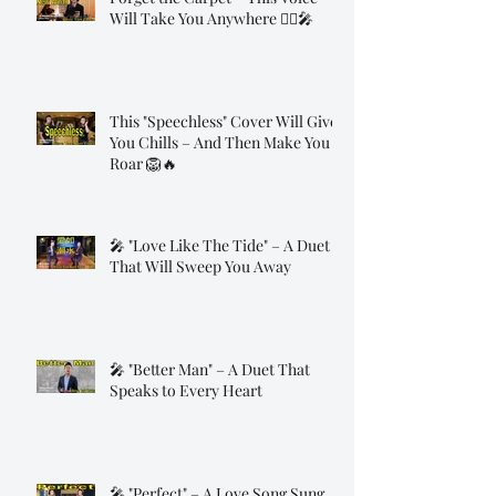
Will Take You Anywhere 🧞‍♂️🎤
This "Speechless" Cover Will Give
You Chills – And Then Make You
Roar 🦁🔥
🎤 "Love Like The Tide" – A Duet
That Will Sweep You Away
🎤 "Better Man" – A Duet That
Speaks to Every Heart
🎤 "Perfect" – A Love Song Sung