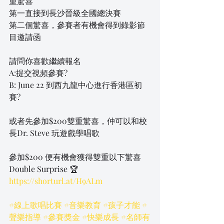
重驚喜
第一直接到長沙晉級全國總決賽
第二個驚喜，參賽者有機會得到錄影節
目邀請函
請問你喜歡繼續報名
A:提交視頻參賽?
B: June 22 到西九龍中心進行香港區初
賽?
或者先參加$200雙重驚喜，仲可以和校
長Dr. Steve 玩遊戲學唱歌
參加$200 便有機會獲得雙重以下驚喜 
Double Surprise 🏆
https://shorturl.at/H9ALm
#線上歌唱比賽
#音樂教育
#孩子才能
#
聲樂指導
#參賽獎金
#快樂成長
#名師有