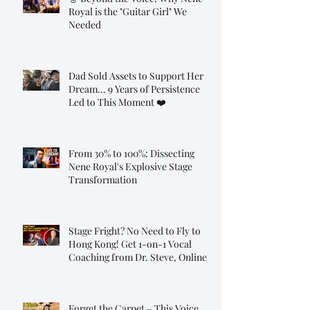
Royal is the "Guitar Girl" We
Needed
Dad Sold Assets to Support Her
Dream... 9 Years of Persistence
Led to This Moment ❤️
From 30% to 100%: Dissecting
Nene Royal's Explosive Stage
Transformation
Stage Fright? No Need to Fly to
Hong Kong! Get 1-on-1 Vocal
Coaching from Dr. Steve, Online!
Forget the Carpet – This Voice