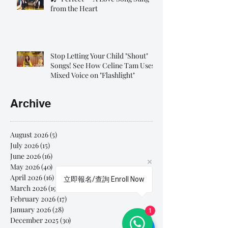
from the Heart
Stop Letting Your Child "Shout"
Songs! See How Celine Tam Uses
Mixed Voice on "Flashlight"
Archive
August 2026
(5)
5 posts
July 2026
(15)
15 posts
June 2026
(16)
16 posts
May 2026
(40)
40 posts
April 2026
(16)
16 posts
立即報名/查詢 Enroll Now
March 2026
(19)
19 posts
February 2026
(17)
17 posts
January 2026
(28)
28 posts
1
December 2025
(30)
30 posts