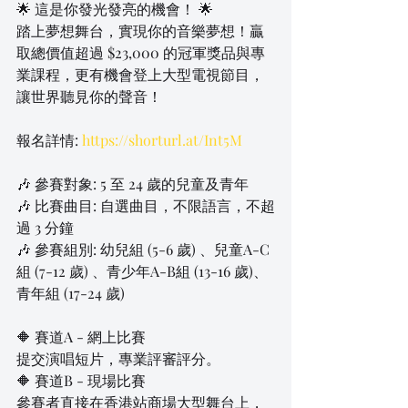
🌟 這是你發光發亮的機會！ 🌟
踏上夢想舞台，實現你的音樂夢想！贏
取總價值超過 $23,000 的冠軍獎品與專
業課程，更有機會登上大型電視節目，
讓世界聽見你的聲音！
報名詳情: 
https://shorturl.at/Int5M
🎶 參賽對象: 5 至 24 歲的兒童及青年
🎶 比賽曲目: 自選曲目，不限語言，不超
過 3 分鐘
🎶 參賽組別: 幼兒組 (5-6 歲) 、兒童A-C
組 (7-12 歲) 、青少年A-B組 (13-16 歲)、
青年組 (17-24 歲)
🔶 賽道A - 網上比賽
提交演唱短片，專業評審評分。
🔶 賽道B - 現場比賽
參賽者直接在香港站商場大型舞台上，