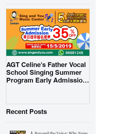
AGT Celine's Father Vocal
School Singing Summer
Program Early Admission
35% OFF 學唱歌暑期課程提
前報名團購大優惠
Recent Posts
🎸 Beyond the Voice: Why Nene