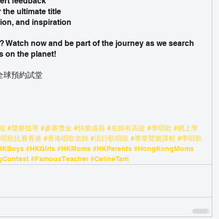
ert feedback 
he ultimate title 
on, and inspiration 
s on the planet!
ass 全球預約試堂
能
#聲樂指導
#參賽獎金
#快樂成長
#名師有高徒
#學唱歌
#網上學
#唱歌比賽香港
#香港唱歌老師
#流行歌唱班
#專業聲樂課程
#學唱歌
HKBoys
#HKGirls
#HKMoms
#HKParents
#HongKongMoms
gContest
#FamousTeacher
#CelineTam