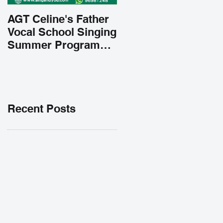
AGT Celine's Father
Vocal School Singing
Summer Program
Early Admission
35% OFF 學唱歌暑期
課程提前報名團購大優
惠
Recent Posts