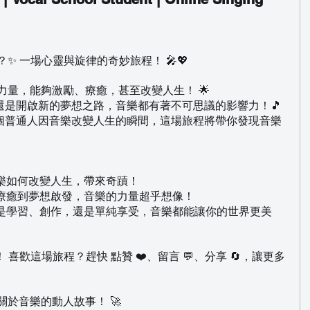
 
✨ 一場心靈與旋律的奇妙旅程！ 🎤💖  
力量，能夠激勵、療癒，甚至改變人生！ 🌟  
是開啟新的夢想之路，音樂都有著不可思議的影響力！🎵 
個普通人因音樂改變人生的瞬間，這場旅程將帶你發現音樂
樂如何改變人生，帶來奇蹟！  
療癒到夢想啟發，音樂的力量超乎想像！  
論是學習、創作，還是單純享受，音樂都能讓你的世界更美
喜歡這場旅程？趕快 點贊 ❤️、留言 💬、分享 🔄，讓更多
於音樂的動人故事！ 🚀  