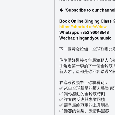
🔔 *Subscribe to our channel
Book Online Singing Cl
https://shorturl.at/cV4aw
Whatapps +852 96048548
Wechat: singandyoumusic
下一個黃金按鈕：全球歌唱比
你準備好迎接今年最激動人心
手角逐第一季的下一個金鈴鼓
新人才，這都是你不容錯過的
在這段視頻中，你將看到：
✅ 來自全球新星的驚人聲樂表
✅ 讓你感動的金鈴鼓時刻
✅ 評審的反應與專業回饋
✅ 競爭最終冠軍的上升明星
✅ 難忘的音樂、激情與靈感