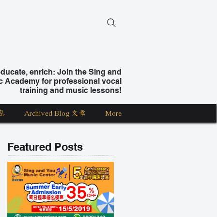
ucate, enrich: Join the Sing and
c Academy for professional vocal
training and music lessons!
息
Archived Blog 文章
More
Featured Posts