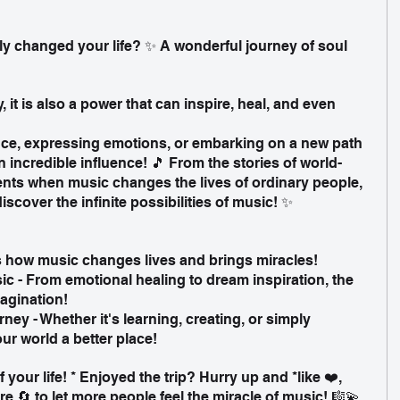
y changed your life? ✨ A wonderful journey of soul 
, it is also a power that can inspire, heal, and even 
nce, expressing emotions, or embarking on a new path 
 incredible influence! 🎵 From the stories of world-
nts when music changes the lives of ordinary people, 
discover the infinite possibilities of music! ✨
s how music changes lives and brings miracles!
c - From emotional healing to dream inspiration, the 
agination!
ey - Whether it's learning, creating, or simply 
r world a better place!
your life! * Enjoyed the trip? Hurry up and *like ❤️, 
 🔄 to let more people feel the miracle of music! 🎼💫