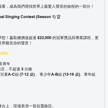
觀看，成為我們尋找世界上最驚人聲音的旅程的一部分！
bal Singing Contest (Season 1) 🏆
！贏取總價值超過 $23,000 的冠軍獎品與專業課程，更
世界聽見你的聲音！
Int5M
童及青年
語言，不超過 3 分鐘
、兒童A-C組 (7-12 歲) 、青少年A-B組 (13-16 歲)、青年組 
。
舞台上，現場表演一首自選曲目。