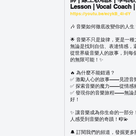
Lesson | Vocal Coach |
https://youtu.be/ecykB_4I-dY
🎶 音樂如何徹底改變你的人生？
🌟 音樂不只是旋律，更是一種
無論是找到自信、表達情感，還
從世界級音樂人的故事，到每
的無限可能！✨  
🔥 為什麼不能錯過？  
✅ 激勵人心的故事——見證音
✅ 探索音樂的魔力——從情感
✅ 發現你的音樂旅程——無
好！  
✨ 讓音樂成為你生命的一部分！ 
人感受到音樂的奇蹟！🎼💫  
🔔 訂閱我們的頻道，發掘更多關