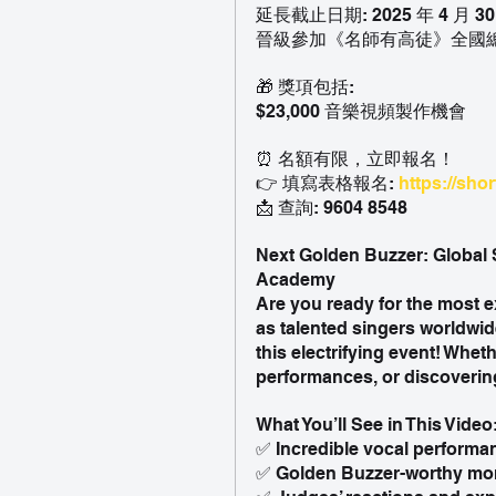
延長截止日期: 2025 年 4 月 30 日
晉級參加《名師有高徒》全國
🎁 獎項包括:
$23,000 音樂視頻製作機會
⏰ 名額有限，立即報名！
👉 填寫表格報名: 
https://shor
📩 查詢: 9604 8548
Next Golden Buzzer: Global 
Academy
Are you ready for the most e
as talented singers worldwid
this electrifying event! Whet
performances, or discovering
What You’ll See in This Video
✅ Incredible vocal performan
✅ Golden Buzzer-worthy momen