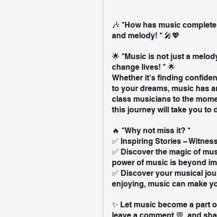
🎶 *How has music completel
and melody! * 🎤💖
🌟 *Music is not just a melody
change lives! * 🌟
Whether it's finding confide
to your dreams, music has an
class musicians to the mome
this journey will take you to 
🔥 *Why not miss it? *
✅ Inspiring Stories – Witnes
✅ Discover the magic of musi
power of music is beyond im
✅ Discover your musical journ
enjoying, music can make you
✨ Let music become a part of 
leave a comment 💬, and share