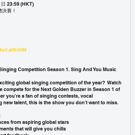
 23:59 (HKT)
總決賽！
turl.at/Int5M
Singing Competition Season 1. Sing And You Music 
xciting global singing competition of the year?  Watch 
e compete for the Next Golden Buzzer in Season 1 of 
her you're a fan of singing contests, vocal 
 new talent, this is the show you don’t want to miss.
:
ces from aspiring global stars 
ts that will give you chills 