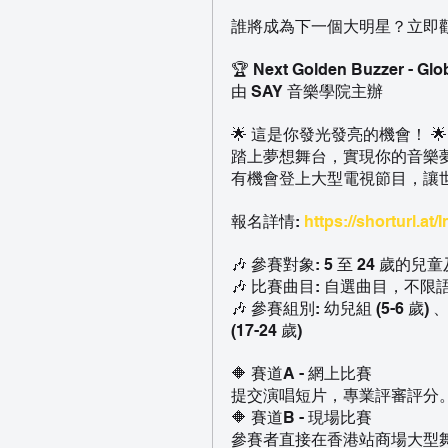
誰將成為下一個大明星？立即
🏆 Next Golden Buzzer - Glo
由 SAY 音樂學院主辦
🌟 這是你發光發亮的機會！ 🌟
踏上夢想舞台，實現你的音樂夢想
有機會登上大型電視節目，讓
報名詳情: 
https://shorturl.at/
🎶 參賽對象: 5 至 24 歲的兒
🎶 比賽曲目: 自選曲目，不限
🎶 參賽組別: 幼兒組 (5-6 歲) 
(17-24 歲)
🔶 賽道A - 網上比賽
提交演唱短片，專業評審評分
🔶 賽道B - 現場比賽
參賽者直接在香港站商場大型