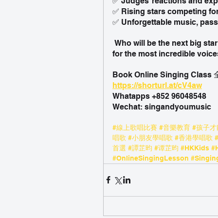
✅ Judges’ reactions and exp
✅ Rising stars competing for t
✅ Unforgettable music, passi
 Who will be the next big star? Watch now and be part of the journey as we search 
for the most incredible voice
Book Online Singing Cl
https://shorturl.at/cV4aw
Whatapps +852 96048548
Wechat: singandyoumusic
#線上歌唱比賽
#音樂教育
#孩子才
唱歌
#小朋友學唱歌
#香港學唱歌
首選
#譚芷昀
#谭芷昀
#HKKids
#
#OnlineSingingLesson
#Singin