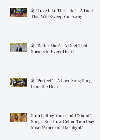
🎤 "Love Like The Tide" – A Duet
That Will Sweep You Away
🎤 "Better Man" – A Duet That
Speaks to Every Heart
🎤 "Perfect" – A Love Song Sung
from the Heart
Stop Letting Your Child "Shout"
Songs! See How Celine Tam Uses
Mixed Voice on "Flashlight"