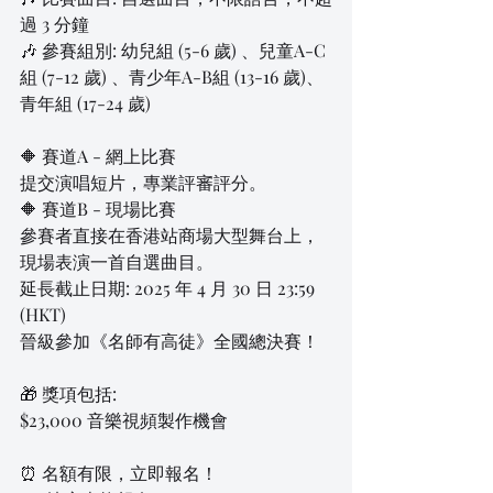
過 3 分鐘
🎶 參賽組別: 幼兒組 (5-6 歲) 、兒童A-C
組 (7-12 歲) 、青少年A-B組 (13-16 歲)、
青年組 (17-24 歲)
🔶 賽道A - 網上比賽
提交演唱短片，專業評審評分。
🔶 賽道B - 現場比賽
參賽者直接在香港站商場大型舞台上，
現場表演一首自選曲目。
延長截止日期: 2025 年 4 月 30 日 23:59 
(HKT)
晉級參加《名師有高徒》全國總決賽！
🎁 獎項包括:
$23,000 音樂視頻製作機會
⏰ 名額有限，立即報名！