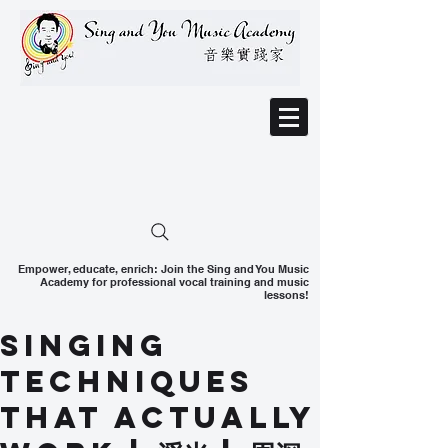
Empower, educate, enrich: Join the Sing and You Music
Academy for professional vocal training and music
lessons!
SINGING
TECHNIQUES
THAT ACTUALLY