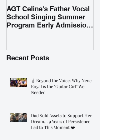
AGT Celine's Father Vocal
School Singing Summer
Program Early Admission
35% OFF 學唱歌暑期課程提
前報名團購大優惠
Recent Posts
🎸 Beyond the Voice: Why Nene
Royal is the "Guitar Girl" We
Needed
Dad Sold Assets to Support Her
Dream... 9 Years of Persistence
Led to This Moment ❤️