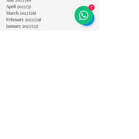
April 2023
(3)
3 posts
1
March 2023
(26)
26 posts
February 2023
(29)
29 posts
January 2023
(25)
25 posts
December 2022
(24)
24 posts
November 2022
(11)
11 posts
October 2022
(33)
33 posts
September 2022
(40)
40 posts
August 2022
(34)
34 posts
July 2022
(31)
31 posts
Search By Tags
# breathe
#Yellow Submarine
#nationalmultiplepersonalityday
#onlinesinginglesson
#pracise
#shorts
#singandyou #兒童唱歌班 #學唱歌 #唱歌比賽 #vocalcoach #香港賽區
#singandyou #兒童唱歌班 #學唱歌 #唱歌比賽 #vocalcoach #香港賽區 #
#呼吸
#小朋友學唱歌
#毛病
#線上學唱歌
#練習
#譚芷昀
#鏗鏘有力 #愛 #家人的愛 #小朋友唱歌