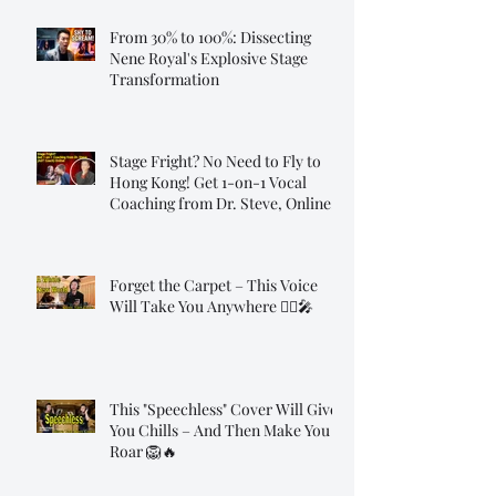
From 30% to 100%: Dissecting
Nene Royal's Explosive Stage
Transformation
Stage Fright? No Need to Fly to
Hong Kong! Get 1-on-1 Vocal
Coaching from Dr. Steve, Online!
Forget the Carpet – This Voice
Will Take You Anywhere 🧞‍♂️🎤
This "Speechless" Cover Will Give
You Chills – And Then Make You
Roar 🦁🔥