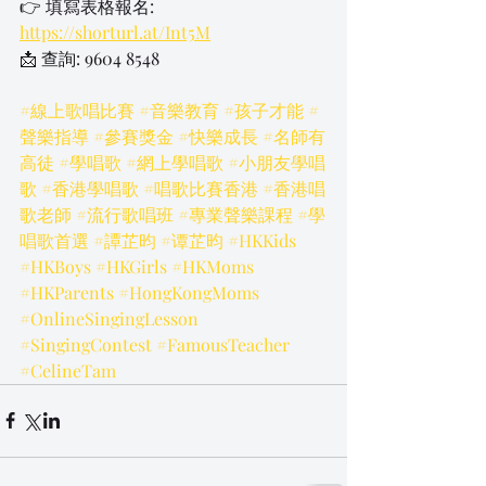
👉 填寫表格報名: 
https://shorturl.at/Int5M
📩 查詢: 9604 8548
#線上歌唱比賽
#音樂教育
#孩子才能
#
聲樂指導
#參賽獎金
#快樂成長
#名師有
高徒
#學唱歌
#網上學唱歌
#小朋友學唱
歌
#香港學唱歌
#唱歌比賽香港
#香港唱
歌老師
#流行歌唱班
#專業聲樂課程
#學
唱歌首選
#譚芷昀
#谭芷昀
#HKKids
#HKBoys
#HKGirls
#HKMoms
#HKParents
#HongKongMoms
#OnlineSingingLesson
#SingingContest
#FamousTeacher
#CelineTam