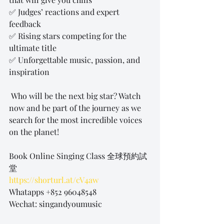
✅ Judges’ reactions and expert 
feedback 
✅ Rising stars competing for the 
ultimate title 
✅ Unforgettable music, passion, and 
inspiration 
 Who will be the next big star? Watch 
now and be part of the journey as we 
search for the most incredible voices 
on the planet!
Book Online Singing Class 全球預約試
堂
https://shorturl.at/cV4aw
Whatapps +852 96048548
Wechat: singandyoumusic