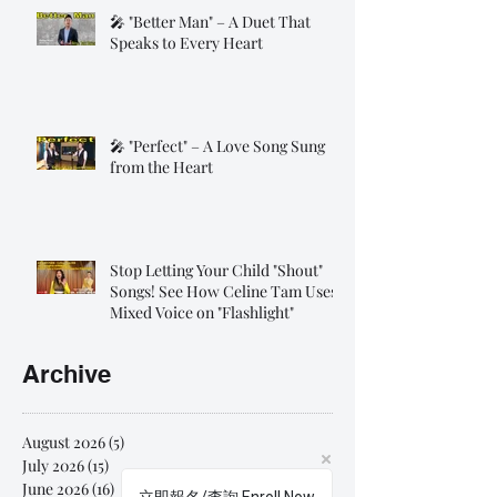
🎤 "Better Man" – A Duet That
Speaks to Every Heart
🎤 "Perfect" – A Love Song Sung
from the Heart
Stop Letting Your Child "Shout"
Songs! See How Celine Tam Uses
Mixed Voice on "Flashlight"
Archive
August 2026
(5)
5 posts
July 2026
(15)
15 posts
June 2026
(16)
16 posts