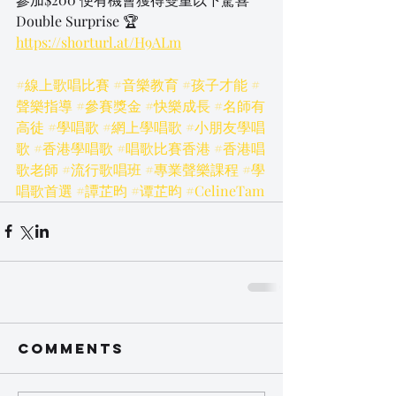
Double Surprise 🏆
https://shorturl.at/H9ALm
#線上歌唱比賽
#音樂教育
#孩子才能
#
聲樂指導
#參賽獎金
#快樂成長
#名師有
高徒
#學唱歌
#網上學唱歌
#小朋友學唱
歌
#香港學唱歌
#唱歌比賽香港
#香港唱
歌老師
#流行歌唱班
#專業聲樂課程
#學
唱歌首選
#譚芷昀
#谭芷昀
#CelineTam
Comments