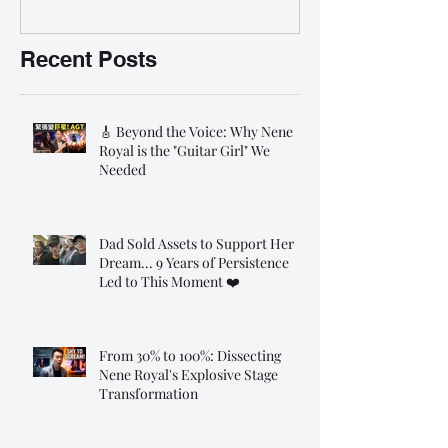
前報名團購大優惠
Recent Posts
🎸 Beyond the Voice: Why Nene
Royal is the "Guitar Girl" We
Needed
Dad Sold Assets to Support Her
Dream... 9 Years of Persistence
Led to This Moment ❤️
From 30% to 100%: Dissecting
Nene Royal's Explosive Stage
Transformation