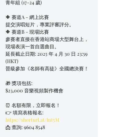
青年組 (17-24 歲)
🔶 賽道A - 網上比賽
提交演唱短片，專業評審評分。
🔶 賽道B - 現場比賽
參賽者直接在香港站商場大型舞台上，
現場表演一首自選曲目。
延長截止日期: 2025 年 4 月 30 日 23:59 
(HKT)
晉級參加《名師有高徒》全國總決賽！
🎁 獎項包括:
$23,000 音樂視頻製作機會
⏰ 名額有限，立即報名！
👉 填寫表格報名: 
https://shorturl.at/Int5M
📩 查詢: 9604 8548