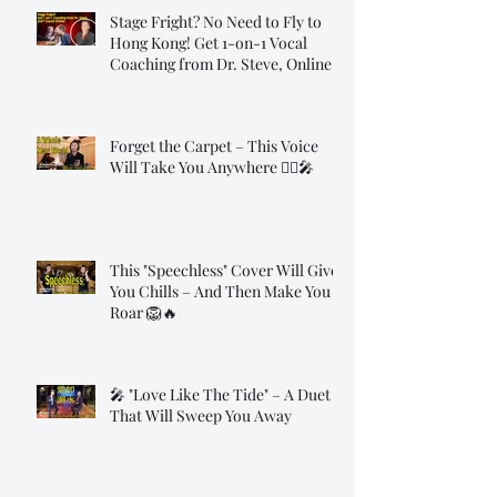
Stage Fright? No Need to Fly to
Hong Kong! Get 1-on-1 Vocal
Coaching from Dr. Steve, Online!
Forget the Carpet – This Voice
Will Take You Anywhere 🧞‍♂️🎤
This "Speechless" Cover Will Give
You Chills – And Then Make You
Roar 🦁🔥
🎤 "Love Like The Tide" – A Duet
That Will Sweep You Away