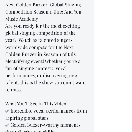
Next Golden Buzzer: Global Singing 
Competition Season 1. Sing And You 
Music Academy
Are you ready for the most exciting 
global singing competition of the 
year?  Watch as talented singers 
worldwide compete for the Next 
Golden Buzzer in Season 1 of this 
electrifying event! Whether you're a 
fan of singing contests, vocal 
performances, or discovering new 
talent, this is the show you don’t want 
to miss.
What You’ll See in This Video:
✅ Incredible vocal performances from 
aspiring global stars 
✅ Golden Buzzer-worthy moments 
that will give you chills 