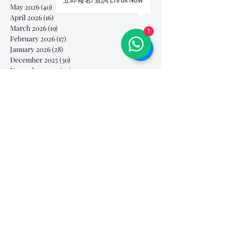
立即報名/查詢 Enroll Now
May 2026
(40)
40 posts
April 2026
(16)
16 posts
March 2026
(19)
19 posts
1
February 2026
(17)
17 posts
January 2026
(28)
28 posts
December 2025
(30)
30 posts
November 2025
(42)
42 posts
October 2025
(39)
39 posts
September 2025
(2)
2 posts
August 2025
(4)
4 posts
July 2025
(30)
30 posts
June 2025
(50)
50 posts
May 2025
(79)
79 posts
April 2025
(92)
92 posts
March 2025
(112)
112 posts
February 2025
(85)
85 posts
January 2025
(103)
103 posts
December 2024
(60)
60 posts
November 2024
(63)
63 posts
October 2024
(54)
54 posts
September 2024
(40)
40 posts