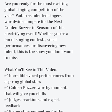
Are you ready for the most exciting 
global singing competition of the 
year?  Watch as talented singers 
worldwide compete for the Next 
Golden Buzzer in Season 1 of this 
electrifying event! Whether you're a 
fan of singing contests, vocal 
performances, or discovering new 
talent, this is the show you don’t want 
to miss.
What You’ll See in This Video:
✅ Incredible vocal performances from 
aspiring global stars 
✅ Golden Buzzer-worthy moments 
that will give you chills 
✅ Judges’ reactions and expert 
feedback 
✅ Rising stars competing for the 