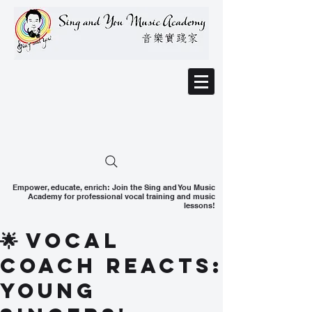
Empower, educate, enrich: Join the Sing and You Music
Academy for professional vocal training and music
lessons!
🌟 Vocal
Coach Reacts:
Young