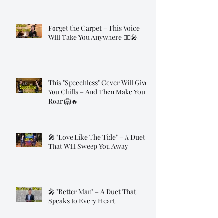
Forget the Carpet – This Voice
Will Take You Anywhere 🧞‍♂️🎤
This "Speechless" Cover Will Give
You Chills – And Then Make You
Roar 🦁🔥
🎤 "Love Like The Tide" – A Duet
That Will Sweep You Away
🎤 "Better Man" – A Duet That
Speaks to Every Heart