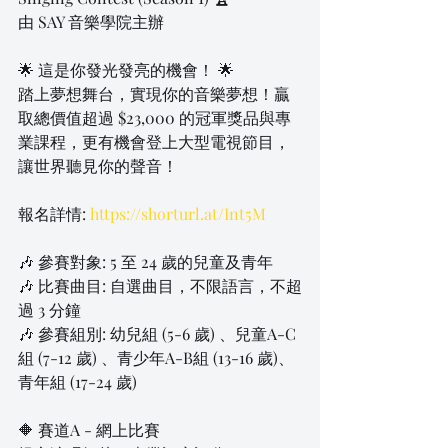
由 SAY 音樂學院主辦
🌟 這是你發光發亮的機會！ 🌟
踏上夢想舞台，實現你的音樂夢想！贏
取總價值超過 $23,000 的冠軍獎品與專
業課程，更有機會登上大型電視節目，
讓世界聽見你的聲音！
報名詳情: 
https://shorturl.at/Int5M
🎶 參賽對象: 5 至 24 歲的兒童及青年
🎶 比賽曲目: 自選曲目，不限語言，不超
過 3 分鐘
🎶 參賽組別: 幼兒組 (5-6 歲) 、兒童A-C
組 (7-12 歲) 、青少年A-B組 (13-16 歲)、
青年組 (17-24 歲)
🔶 賽道A - 網上比賽