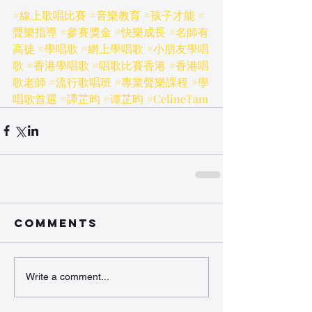
#線上歌唱比賽
#音樂教育
#孩子才能
#
聲樂指導
#參賽獎金
#快樂成長
#名師有
高徒
#學唱歌
#網上學唱歌
#小朋友學唱
歌
#香港學唱歌
#唱歌比賽香港
#香港唱
歌老師
#流行歌唱班
#專業聲樂課程
#學
唱歌首選
#譚芷昀
#谭芷昀
#CelineTam
Comments
Write a comment...