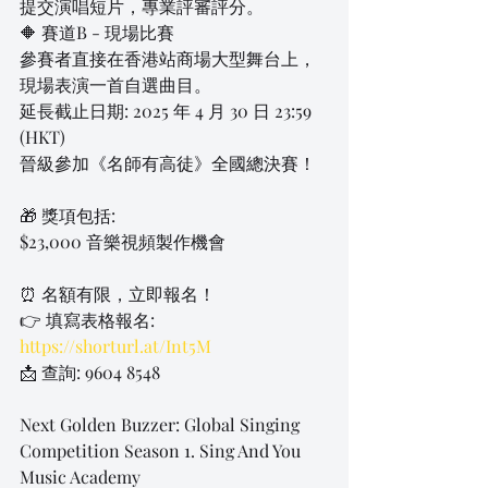
提交演唱短片，專業評審評分。
🔶 賽道B - 現場比賽
參賽者直接在香港站商場大型舞台上，
現場表演一首自選曲目。
延長截止日期: 2025 年 4 月 30 日 23:59 
(HKT)
晉級參加《名師有高徒》全國總決賽！
🎁 獎項包括:
$23,000 音樂視頻製作機會
⏰ 名額有限，立即報名！
👉 填寫表格報名: 
https://shorturl.at/Int5M
📩 查詢: 9604 8548
Next Golden Buzzer: Global Singing 
Competition Season 1. Sing And You 
Music Academy