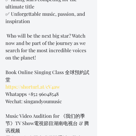
ultimate title 
✅ Unforgettable music, passion, and 
inspiration 
 Who will be the next big star? Watch 
now and be part of the journey as we 
search for the most incredible voices 
on the planet!
Book Online Singing Class 全球預約試
堂
https://shorturl.at/cV4aw
Whatapps +852 96048548
Wechat: singandyoumusic
Music Video Audition for 《我们的季
节》TV Show電視節目湖南电视台 & 腾
讯视频