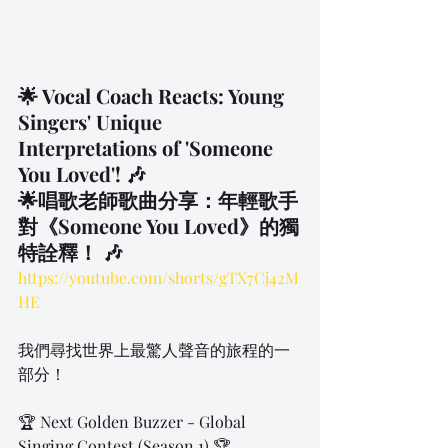
🌟 Vocal Coach Reacts: Young 
Singers' Unique 
Interpretations of 'Someone 
You Loved'! 🎶
🌟唱歌老師歌曲分享：年輕歌手
對《Someone You Loved》的獨
特詮釋！ 🎶
https://youtube.com/shorts/gTX7Cj42M
HE
我們尋找世界上最驚人聲音的旅程的一
部分！
🏆 Next Golden Buzzer - Global 
Singing Contest (Season 1) 🏆