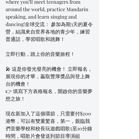
where you’ll meet teenagers from 
around the world, practice Mandarin 
speaking, and learn singing and 
dancing!全球交流： 參加為期3天的夏令
營，結識來自世界各地的青少年，練習
普通話，學習唱歌和跳舞！
立即行動，踏上你的音樂旅程！
🎤 這是你發光發亮的機會！ 立即報名，
展現你的才華，贏取豐厚獎品與登上舞
台的機會！
👉 填寫下方表格報名，開啟你的音樂夢
想之旅！
現在新加入了這個環節，只需要付$200
港幣，可以有雙重驚喜，第一，親臨我
們音樂學校和校長玩遊戲唱歌5至10分鐘
時間，唱歌片會發送到節目導演組