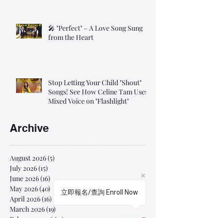
🎤 "Perfect" – A Love Song Sung
from the Heart
Stop Letting Your Child "Shout"
Songs! See How Celine Tam Uses
Mixed Voice on "Flashlight"
Archive
August 2026
(5)
5 posts
July 2026
(15)
15 posts
June 2026
(16)
16 posts
May 2026
(40)
40 posts
立即報名/查詢 Enroll Now
April 2026
(16)
16 posts
March 2026
(19)
19 posts