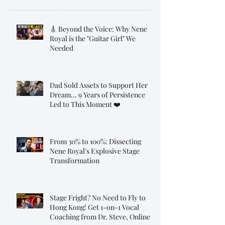
🎸 Beyond the Voice: Why Nene
Royal is the "Guitar Girl" We
Needed
Dad Sold Assets to Support Her
Dream... 9 Years of Persistence
Led to This Moment ❤️
From 30% to 100%: Dissecting
Nene Royal's Explosive Stage
Transformation
Stage Fright? No Need to Fly to
Hong Kong! Get 1-on-1 Vocal
Coaching from Dr. Steve, Online!