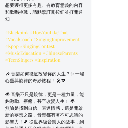
想要獲得更多有趣、有教育意義的內容
和歌唱挑戰，請點擊訂閱按鈕並打開通
知！
#Blackpink
#HowYouLikeThat
#VocalCoach
#SingingImprovement
#Kpop
#SingingContest
#MusicEducation
#ChineseParents
#TeenSingers
#inspiration
🎶 音樂如何徹底改變你的人生？✨ 一場
心靈與旋律的奇妙旅程！ 🎤💖  
🌟 音樂不只是旋律，更是一種力量，能
夠激勵、療癒，甚至改變人生！ 🌟  
無論是找到自信、表達情感，還是開啟
新的夢想之路，音樂都有著不可思議的
影響力！🎵 從世界級音樂人的故事，到