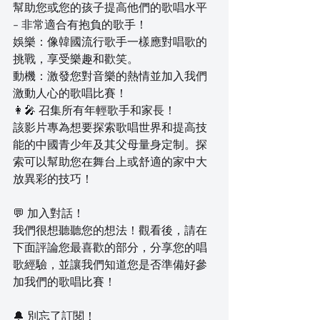
幫助您或您的孩子提高他們的歌唱水平 
- 非常適合有抱負的歌手！
娛樂：像韓國流行歌手一樣應對唱歌的
挑戰，享受樂趣和歡笑。
動機：激發您對音樂的熱情並加入我們
激動人心的歌唱比賽！
👩‍🎤 召集所有年輕歌手和家長！
該影片專為想要探索歌唱世界和提高技
能的中國青少年及其父母量身定制。探
索可以幫助您在舞台上或舒適的家中大
放異彩的技巧！
💬 加入對話！
我們很想聽聽您的想法！觀看後，請在
下面評論您最喜歡的部分，分享您的唱
歌經驗，並讓我們知道您是否準備好參
加我們的歌唱比賽！
🔔 別忘了訂閱！