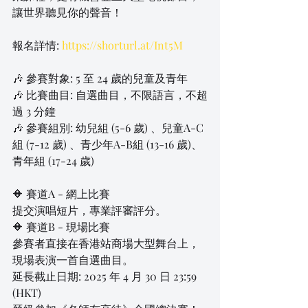
讓世界聽見你的聲音！
報名詳情: 
https://shorturl.at/Int5M
🎶 參賽對象: 5 至 24 歲的兒童及青年
🎶 比賽曲目: 自選曲目，不限語言，不超
過 3 分鐘
🎶 參賽組別: 幼兒組 (5-6 歲) 、兒童A-C
組 (7-12 歲) 、青少年A-B組 (13-16 歲)、
青年組 (17-24 歲)
🔶 賽道A - 網上比賽
提交演唱短片，專業評審評分。
🔶 賽道B - 現場比賽
參賽者直接在香港站商場大型舞台上，
現場表演一首自選曲目。
延長截止日期: 2025 年 4 月 30 日 23:59 
(HKT)