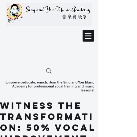
Empower, educate, enrich: Join the Sing and You Music
Academy for professional vocal training and music
lessons!
Witness the
Transformati
on: 50% Vocal