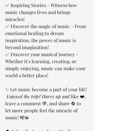
✅ Inspiring Stories – Witness how 
music changes lives and brings 
miracles!
✅ Discover the magic of music - From 
emotional healing to dream 
inspiration, the power of music is 
beyond imagination!
✅ Discover your musical journey - 
Whether it's learning, creating, or 
simply enjoying, music can make your 
world a better place!
✨ Let music become a part of your life! 
 Enjoyed the trip? Hurry up and 
like ❤️, 
leave a comment 💬, and share 🔄 to 
let more people feel the miracle of 
music! 🎼💫