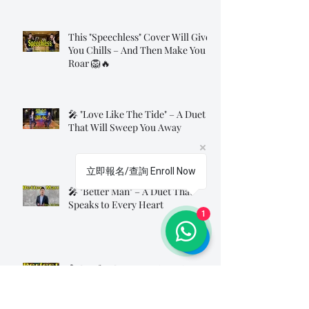
This "Speechless" Cover Will Give
You Chills – And Then Make You
Roar 🦁🔥
🎤 "Love Like The Tide" – A Duet
That Will Sweep You Away
立即報名/查詢 Enroll Now
🎤 "Better Man" – A Duet That
Speaks to Every Heart
1
🎤 "Perfect" – A Love Song Sung
from the Heart