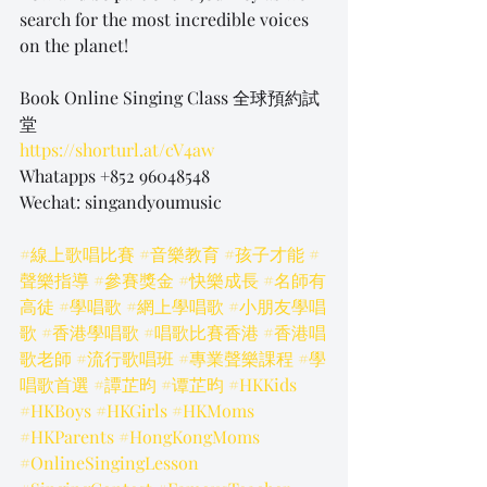
search for the most incredible voices 
on the planet!
Book Online Singing Class 全球預約試
堂
https://shorturl.at/cV4aw
Whatapps +852 96048548
Wechat: singandyoumusic
#線上歌唱比賽
#音樂教育
#孩子才能
#
聲樂指導
#參賽獎金
#快樂成長
#名師有
高徒
#學唱歌
#網上學唱歌
#小朋友學唱
歌
#香港學唱歌
#唱歌比賽香港
#香港唱
歌老師
#流行歌唱班
#專業聲樂課程
#學
唱歌首選
#譚芷昀
#谭芷昀
#HKKids
#HKBoys
#HKGirls
#HKMoms
#HKParents
#HongKongMoms
#OnlineSingingLesson