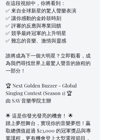
在這段視頻中，你將看到：
✅ 來自全球新星的驚人聲樂表演
✅ 讓你感動的金鈴鼓時刻
✅ 評審的反應與專業回饋
✅ 競爭最終冠軍的上升明星
✅ 難忘的音樂、激情與靈感
誰將成為下一個大明星？立即觀看，成
為我們尋找世界上最驚人聲音的旅程的
一部分！
🏆 Next Golden Buzzer - Global 
Singing Contest (Season 1) 🏆
由 SAY 音樂學院主辦
🌟 這是你發光發亮的機會！ 🌟
踏上夢想舞台，實現你的音樂夢想！贏
取總價值超過 $23,000 的冠軍獎品與專
業課程，更有機會登上大型電視節目，