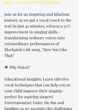
https://youtu.be/WOgYGlklmK0
Join us for an inspiring and hilarious 
journey as we put a vocal coach to the 
test! In just 45 minutes, witness a 50% 
improvement in singing skills—
transforming ordinary voices into 
extraordinary performances of 
Blackpink's hit song, "How You Like 
That!"
🌟 Why Watch?
Educational Insights: Learn effective 
vocal techniques that can help you or 
your child improve their singing—
perfect for aspiring singers!
Entertainment: Enjoy the fun and 
laughter as we navigate the challenges 