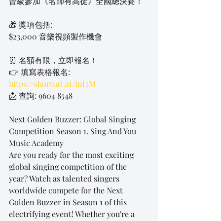
晉級參加《名師有高徒》全國總決賽！
🎁 獎項包括:
$23,000 音樂視頻製作機會
⏰ 名額有限，立即報名！
👉 填寫表格報名: 
https://shorturl.at/Int5M
📩 查詢: 9604 8548
Next Golden Buzzer: Global Singing 
Competition Season 1. Sing And You 
Music Academy
Are you ready for the most exciting 
global singing competition of the 
year? Watch as talented singers 
worldwide compete for the Next 
Golden Buzzer in Season 1 of this 
electrifying event! Whether you're a 