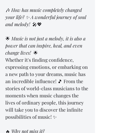
🎶 
How has music completely changed 
your life? ✨ A wonderful journey of soul 
and melody! 
 🎤💖
🌟 
Music is not just a melody, it is also a 
power that can inspire, heal, and even 
change lives! 
 🌟
Whether it's finding confidence, 
expressing emotions, or embarking on 
a new path to your dreams, music has 
an incredible influence! 🎵 From the 
stories of world-class musicians to the 
moments when music changes the 
lives of ordinary people, this journey 
will take you to discover the infinite 
possibilities of music! ✨
🔥 
Why not miss it? 