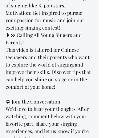
of singing like K-pop stars.
Motivation: Get inspired to pursue 
your passion for music and join our 
exciting singing contest!
👩‍🎤 Calling All Young Singers and 
Parents!
This video is tailored for Chinese 
teenagers and their parents who want 
to explore the world of singing and 
improve their skills. Discover tips that 
can help you shine on stage or in the 
comfort of your home!
💬 Join the Conversation!
We’d love to hear your thoughts! After 
watching, comment below with your 
favorite part, share your singing 
experiences, and let us know if you're 