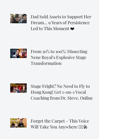
Dad Sold Assets to Support Her
Dream... 9 Years of Persistence
Led to This Moment ❤️
From 30% to 100%: Dissecting
Nene Royal's Explosive Stage
Transformation
Stage Fright? No Need to Fly to
Hong Kong! Get 1-on-1 Vocal
Coaching from Dr. Steve, Online!
Forget the Carpet – This Voice
Will Take You Anywhere 🧞‍♂️🎤