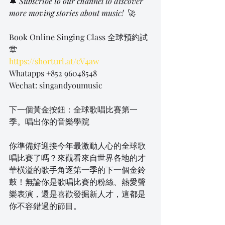
🔔 
Subscribe to our channel to discover 
more moving stories about music! 
 🚀
Book Online Singing Class 全球預約試
堂
https://shorturl.at/cV4aw
Whatapps +852 96048548
Wechat: singandyoumusic
下一個黃金按鈕：全球歌唱比賽第一
季。唱出你的音樂學院
你準備好迎接今年最激動人心的全球歌
唱比賽了嗎？來觀看來自世界各地的才
華橫溢的歌手角逐第一季的下一個金鈴
鼓！無論你是歌唱比賽的粉絲、熱愛聲
樂表演，還是喜歡發掘新人才，這都是
你不容錯過的節目。