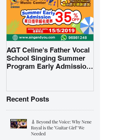
AGT Celine's Father Vocal
School Singing Summer
Program Early Admission
35% OFF 學唱歌暑期課程提
前報名團購大優惠
Recent Posts
🎸 Beyond the Voice: Why Nene
Royal is the "Guitar Girl" We
Needed