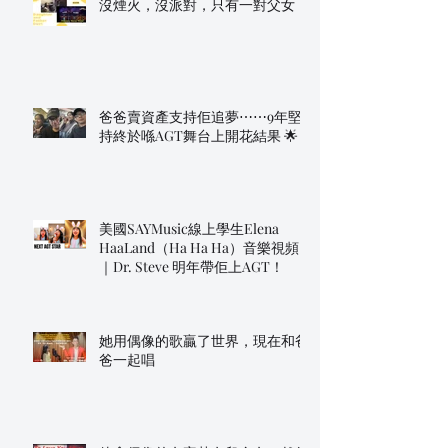
沒煙火，沒派對，只有一對父女
爸爸賣資產支持佢追夢⋯⋯9年堅
持終於喺AGT舞台上開花結果 🌟
美國SAYMusic線上學生Elena
HaaLand（Ha Ha Ha）音樂視頻
｜Dr. Steve 明年帶佢上AGT！
她用偶像的歌贏了世界，現在和爸
爸一起唱