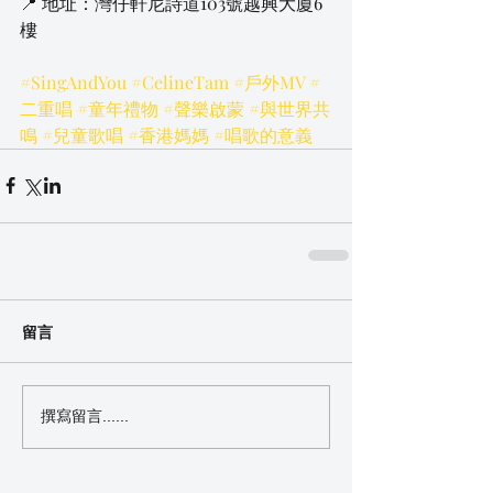
📍 地址：灣仔軒尼詩道103號越興大廈6
樓
#SingAndYou
#CelineTam
#戶外MV
#
二重唱
#童年禮物
#聲樂啟蒙
#與世界共
鳴
#兒童歌唱
#香港媽媽
#唱歌的意義
留言
撰寫留言......