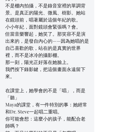
不是棚內拍攝，不是錄音室裡的單調背
景。是真正的陽光、微風、樹影。她站
在鏡頭前，唱著屬於這個年紀的歌。
小小年紀，面對鏡頭會緊張嗎？會。
但當音樂響起，她笑了。那笑容不是演
出來的，是發自內心的——因為她唱的是
自己喜歡的歌，站在的是真實的世界
裡，而不是冰冷的攝影棚。
那一刻，陽光正好落在她臉上。
我們按下錄影鍵，把這個畫面永遠留下
來。
在課堂上，她學會的不是「唱」，而是
「聽」
Maya的課堂，有一件特別的事：她經常
和Dr. Steve一起唱二重唱。
你可能會想：這麼小的孩子，能配合老
師嗎？