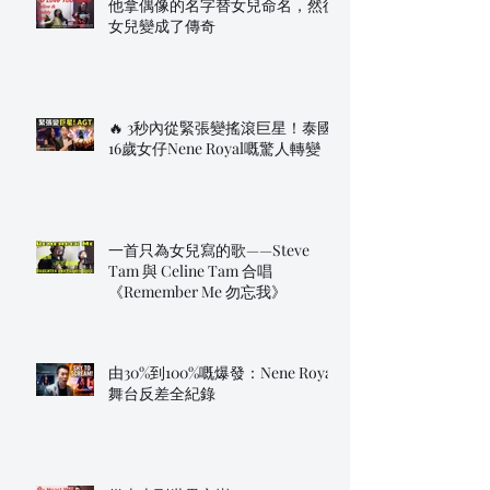
他拿偶像的名字替女兒命名，然後
女兒變成了傳奇
🔥 3秒內從緊張變搖滾巨星！泰國
16歲女仔Nene Royal嘅驚人轉變
一首只為女兒寫的歌——Steve
Tam 與 Celine Tam 合唱
《Remember Me 勿忘我》
由30%到100%嘅爆發：Nene Royal
舞台反差全紀錄