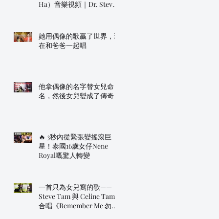
Ha）音樂視頻｜Dr. Steve
明年帶佢上AGT！
她用偶像的歌贏了世界，現
在和爸爸一起唱
他拿偶像的名字替女兒命
名，然後女兒變成了傳奇
🔥 3秒內從緊張變搖滾巨
星！泰國16歲女仔Nene
Royal嘅驚人轉變
一首只為女兒寫的歌——
Steve Tam 與 Celine Tam
合唱《Remember Me 勿忘
我》