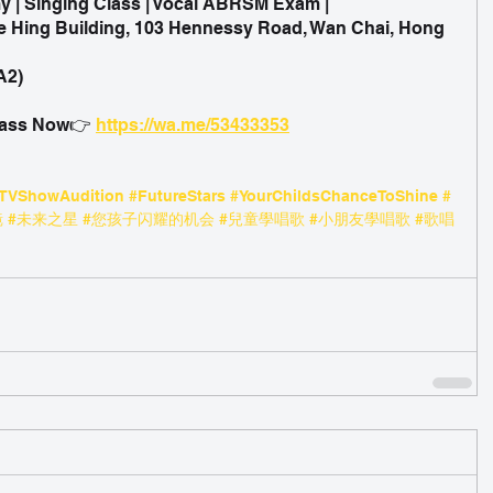
 | Singing Class | Vocal ABRSM Exam | 
e Hing Building, 103 Hennessy Road, Wan Chai, Hong 
A2)
ass Now👉 
https://wa.me/53433353
TVShowAudition
#FutureStars
#YourChildsChanceToShine
#
镜
#未来之星
#您孩子闪耀的机会
#兒童學唱歌
#小朋友學唱歌
#歌唱