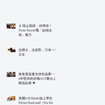
🎸 唔止唱得，仲彈得！
Nene Royal 嘅「結他女
孩」魅力
沒煙火，沒派對，只有一對
父女
爸爸賣資產支持佢追夢⋯⋯
9年堅持終於喺AGT舞台上
開花結果 🌟
美國SAYMusic線上學生
Elena HaaLand（Ha Ha