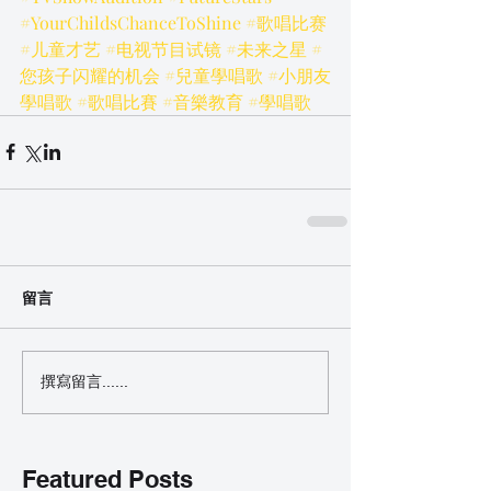
#YourChildsChanceToShine
#歌唱比赛
#儿童才艺
#电视节目试镜
#未来之星
#
您孩子闪耀的机会
#兒童學唱歌
#小朋友
學唱歌
#歌唱比賽
#音樂教育
#學唱歌
留言
撰寫留言......
Featured Posts