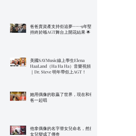
爸爸賣資產支持佢追夢⋯⋯9年堅
持終於喺AGT舞台上開花結果 🌟
美國SAYMusic線上學生Elena
HaaLand（Ha Ha Ha）音樂視頻
｜Dr. Steve 明年帶佢上AGT！
她用偶像的歌贏了世界，現在和爸
爸一起唱
他拿偶像的名字替女兒命名，然後
女兒變成了傳奇