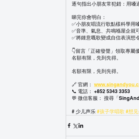
逐句指出小朋友常犯錯：用嗓
睇完你會明白：
✅小朋友唱流行歌點樣科學用
✅音準、氣息、共鳴喺屋企就
✅將鍾意嘅歌變成自信表演想
👇留言「正確發聲」領取專屬
名額有限，先到先得。
名額有限，先到先得。
🔗 官網： 
www.singandyou.
📞 電話： +852 5343 3353
💬 微信客服： 搜尋「SingAn
# 少儿声乐 
#孩子学唱歌
#想见