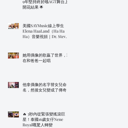
9年堅持終於喺AGT舞台上
開花結果 🌟
美國SAYMusic線上學生
Elena HaaLand（Ha Ha
Ha）音樂視頻｜Dr. Steve
明年帶佢上AGT！
她用偶像的歌贏了世界，現
在和爸爸一起唱
他拿偶像的名字替女兒命
名，然後女兒變成了傳奇
🔥 3秒內從緊張變搖滾巨
星！泰國16歲女仔Nene
Royal嘅驚人轉變