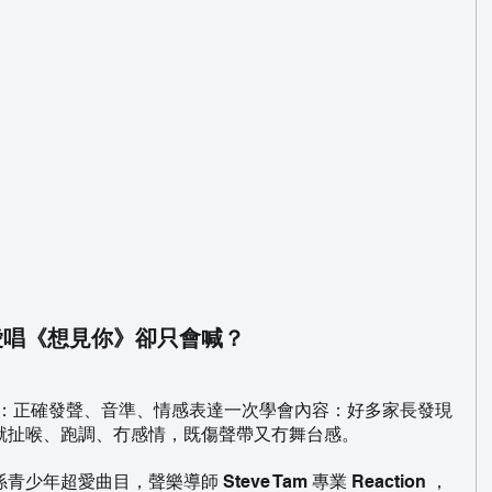
愛唱《想見你》卻只會喊？
專業拆解：正確發聲、音準、情感表達一次學會內容：好多家長發現
就扯喉、跑調、冇感情，既傷聲帶又冇舞台感。
超愛曲目，聲樂導師 Steve Tam 專業 Reaction ，