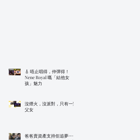
🎸 唔止唱得，仲彈得！
Nene Royal 嘅「結他女
孩」魅力
沒煙火，沒派對，只有一對
父女
爸爸賣資產支持佢追夢⋯⋯