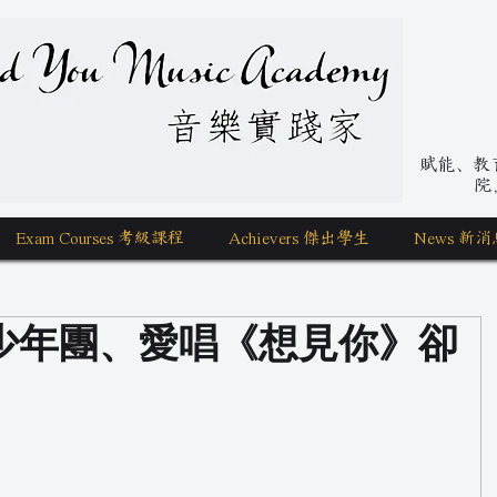
nd You Music Academy 學唱歌
賦能、教育、
院
Exam Courses 考級課程
Achievers 傑出學生
News 新消
少年團、愛唱《想見你》卻