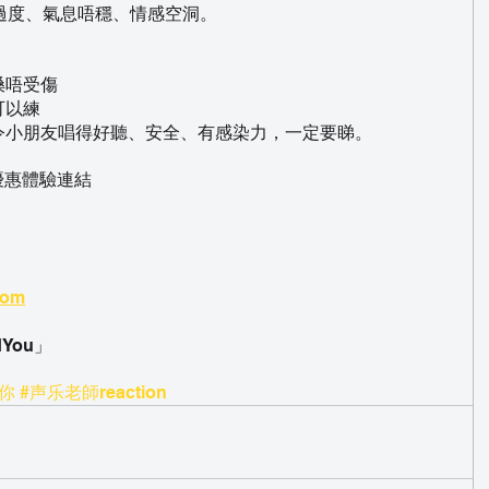
過度、氣息唔穩、情感空洞。
嗓唔受傷
可以練
令小朋友唱得好聽、安全、有感染力，一定要睇。
優惠體驗連結
com
dYou」
你
#声乐老師reaction