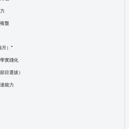
能力
中複盤
個月）*
所學實踐化
視節目選拔）
表達能力
：