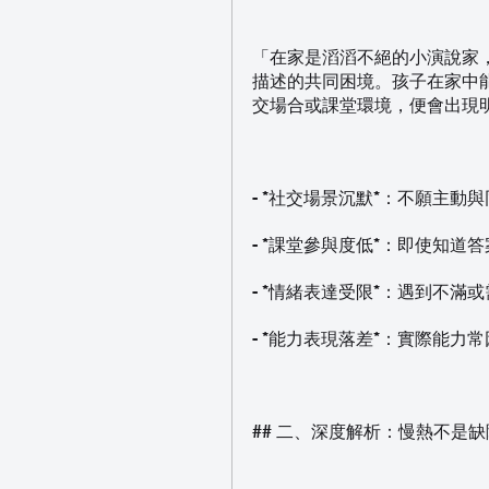
「在家是滔滔不絕的小演說家
描述的共同困境。孩子在家中
交場合或課堂環境，便會出現
- *社交場景沉默*：不願主
- *課堂參與度低*：即使知
- *情緒表達受限*：遇到不
- *能力表現落差*：實際能力
## 二、深度解析：慢熱不是