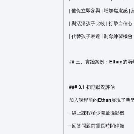
| 催促立即參與 | 增加焦慮感 
| 與活潑孩子比較 | 打擊自信心
| 代替孩子表達 | 剝奪練習機會
## 三、實踐案例：Ethan的
### 3.1 初期狀況評估
加入課程前的Ethan展現了典
- 線上課程極少開啟攝影機
- 回答問題前需長時間停頓