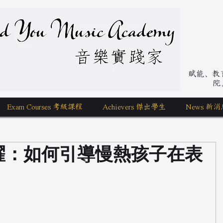
nd You Music Academy 學唱歌
賦能、教育、
院
Exam Courses 考級課程
Achievers 傑出學生
News 新消
閃耀：如何引導慢熱孩子在表