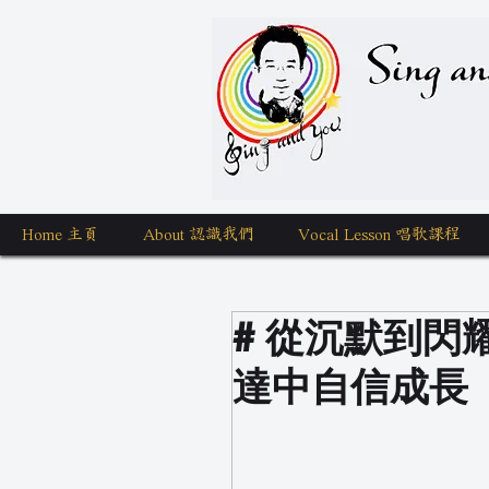
Sing a
Home 主頁
About 認識我們
Vocal Lesson 唱歌課程
# 從沉默到
達中自信成長