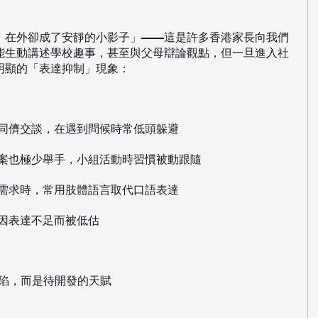
，在外卻成了安靜的小影子」——這是許多香港家長向我們
能生動講述學校趣事，甚至與父母辯論觀點，但一旦進入社
明顯的「表達抑制」現象：
動與同儕交談，在遇到問候時常低頭躲避
道答案也極少舉手，小組活動時習慣被動跟隨
滿或需求時，常用肢體語言取代口語表達
常因表達不足而被低估
缺陷，而是待開發的天賦