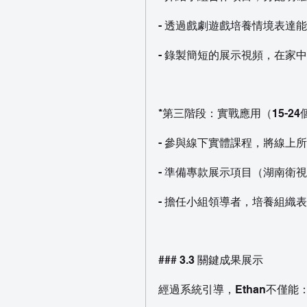
- 透過戲劇遊戲培養情境表達
- 錄製簡短的展示視頻，在家
*第三階段：實戰應用（15-24
- 參與線下實體課程，將線上
- 準備專款展示項目（湖南衛
- 擔任小組領導者，培養組織
### 3.3 關鍵成果展示
經過系統引導，Ethan不僅能