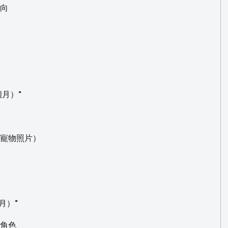
傾向
個月）*
享寵物照片）
月）*
確角色