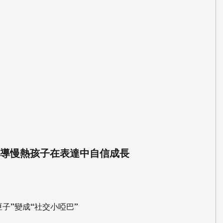
引導慢熱孩子在表達中自信成長
匣子”變成“社交小啞巴”