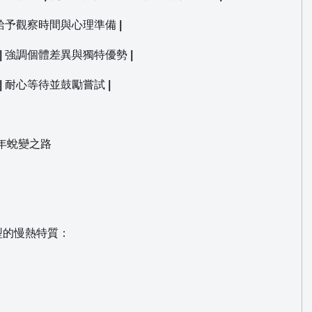
| 給予觀察時間與心理準備 |
 | 強調個體差異與獨特優勢 |
 | 耐心等待並鼓勵嘗試 |
兩年蛻變之路
型的慢熱特質：