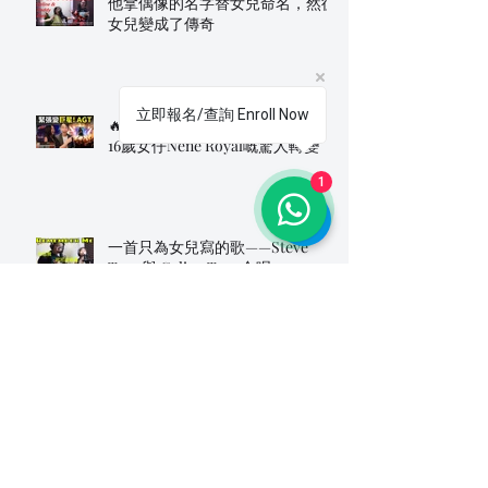
他拿偶像的名字替女兒命名，然後
女兒變成了傳奇
立即報名/查詢 Enroll Now
🔥 3秒內從緊張變搖滾巨星！泰國
16歲女仔Nene Royal嘅驚人轉變
1
一首只為女兒寫的歌——Steve
Tam 與 Celine Tam 合唱
《Remember Me 勿忘我》
由30%到100%嘅爆發：Nene Royal
舞台反差全紀錄