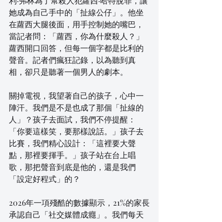
利·弗林為了幫殺人犯蘿西·哈特脫罪，讓
她成為自己手中的「扯線公仔」。他坐
在蘿西大腿後面，用手控制她的嘴巴，
當記者問：「蘿西，你為什麼殺人？」
蘿西開口回答，但每一個字都是比利的
聲音。記者們瘋狂記錄，以為聽到真
相，卻只是聽著一個男人的劇本。
關掉電視，我望著自己的孩子，心中一
陣汗。我們是不是也成了那個「扯線的
人」？孩子去面試，我們不停提醒：
「你要這樣笑，要那樣說話。」孩子去
比賽，我們精心設計：「這裡要大聲
點，那裡要揮手。」孩子站在台上唱
歌，那把聲音到底是他的，還是我們
「設定好程式」的？
2026年一項殘酷的數據顯示，21%的家長
承認自己「社交媒體成癮」。我們每天