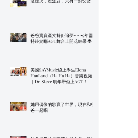
沒煙火，沒派對，只有一對父女
爸爸賣資產支持佢追夢⋯⋯9年堅
持終於喺AGT舞台上開花結果 🌟
美國SAYMusic線上學生Elena
HaaLand（Ha Ha Ha）音樂視頻
｜Dr. Steve 明年帶佢上AGT！
她用偶像的歌贏了世界，現在和爸
爸一起唱