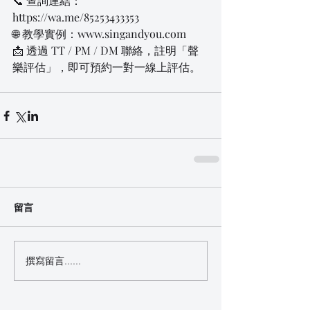
📞 查詢連結：
https://wa.me/85253433353  
🌐 教學實例：www.singandyou.com  
📩 透過 TT / PM / DM 聯絡，註明「聲
樂評估」，即可預約一對一線上評估。
留言
撰寫留言......