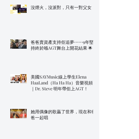
沒煙火，沒派對，只有一對父女
爸爸賣資產支持佢追夢⋯⋯9年堅
持終於喺AGT舞台上開花結果 🌟
美國SAYMusic線上學生Elena
HaaLand（Ha Ha Ha）音樂視頻
｜Dr. Steve 明年帶佢上AGT！
她用偶像的歌贏了世界，現在和爸
爸一起唱