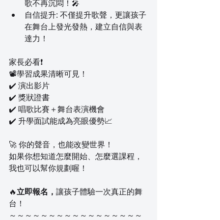
歌不再沉悶！🎤
自信提升: 不僅提升歌聲，更讓孩子
在舞台上發光發熱，建立自信與表
達力！
家長必看❗
📽️學習成果清晰可見！
✔️ 演出影片
✔️ 獎狀證書
✔️ 唱歌比賽＋舞台表演機會
✔️ 升學面試能成為亮眼優勢📈
🚀 你的聲音，也能改變世界！
如果你想知道怎麼開始、怎麼選課程，
我也可以幫你規劃喔！
🔥
立即報名，
讓孩子體驗一次真正的舞
台！
～～～～～～～～～～～～～～～～～