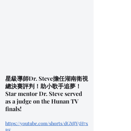
星級導師Dr. Steve擔任湖南衛視
總決賽評判！助小歌手追夢！
Star mentor Dr. Steve served 
as a judge on the Hunan TV 
finals!
https://youtube.com/shorts/dGMJY5H7x
BE