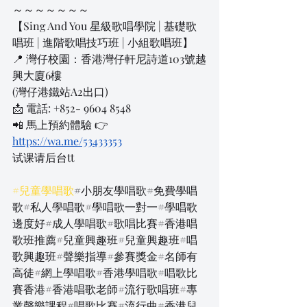
～～～～～～～
【Sing And You 星級歌唱學院 | 基礎歌
唱班 | 進階歌唱技巧班 | 小組歌唱班】
📍 灣仔校園：香港灣仔軒尼詩道103號越
興大廈6樓
(灣仔港鐵站A2出口)
📩 電話: +852- 9604 8548
📲 馬上預約體驗 👉
https://wa.me/53433353
试课请后台tt
#兒童學唱歌
#小朋友學唱歌#免費學唱
歌#私人學唱歌#學唱歌一對一#學唱歌
邊度好#成人學唱歌#歌唱比賽#香港唱
歌班推薦#兒童興趣班#兒童興趣班#唱
歌興趣班#聲樂指導#參賽獎金#名師有
高徒#網上學唱歌#香港學唱歌#唱歌比
賽香港#香港唱歌老師#流行歌唱班#專
業聲樂課程#唱歌比賽#流行曲#香港兒