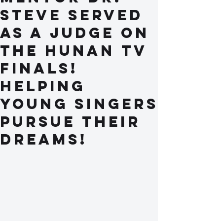
Steve served
as a judge on
the Hunan TV
finals!
Helping
young singers
pursue their
dreams!