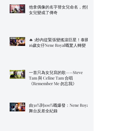
他拿偶像的名字替女兒命名，然後
女兒變成了傳奇
🔥 3秒內從緊張變搖滾巨星！泰國
16歲女仔Nene Royal嘅驚人轉變
一首只為女兒寫的歌——Steve
Tam 與 Celine Tam 合唱
《Remember Me 勿忘我》
由30%到100%嘅爆發：Nene Royal
舞台反差全紀錄