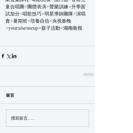
童合唱團#團體表演#聲樂訓練#升學面
試加分#唱歌技巧#明星導師團隊#演唱
會#暑期班#培養自信#央視春晚
#youraisemeup#親子活動
#湖南衛視
留言
撰寫留言......