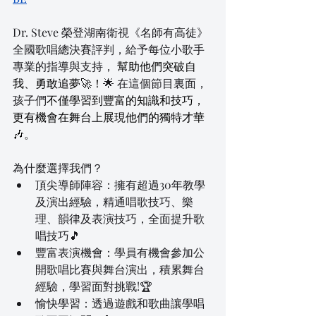
Dr. Steve 榮登湖南衛視《名師有高徒》
全國歌唱總決賽評判，給予每位小歌手
專業的指導與支持， 
幫助他們突破自
我、勇敢追夢🚀！
🌟 在這個節目裏面，
孩子們
不僅學習到豐富的知識和技巧，
更有機會在舞台上展現他們的獨特才華
🎶。
為什麼選擇我們？
頂尖導師陣容：擁有超過30年教學
及演出經驗，精通唱歌技巧、樂
理、韻律及表演技巧，全面提升歌
唱技巧🎵
豐富表演機會：學員有機會參加公
開歌唱比賽與舞台演出，積累舞台
經驗，學習面對挑戰!🏆
愉快學習：透過遊戲和歌曲讓學唱