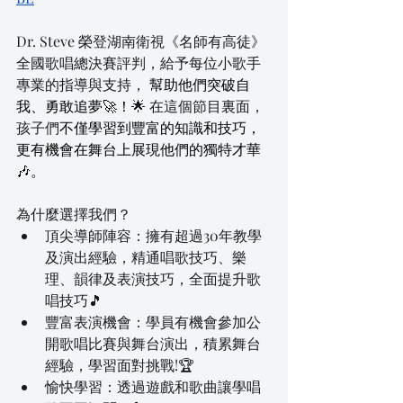
Dr. Steve 榮登湖南衛視《名師有高徒》
全國歌唱總決賽評判，給予每位小歌手
專業的指導與支持， 
幫助他們突破自
我、勇敢追夢🚀！
🌟 在這個節目裏面，
孩子們
不僅學習到豐富的知識和技巧，
更有機會在舞台上展現他們的獨特才華
🎶。
為什麼選擇我們？
頂尖導師陣容：擁有超過30年教學
及演出經驗，精通唱歌技巧、樂
理、韻律及表演技巧，全面提升歌
唱技巧🎵
豐富表演機會：學員有機會參加公
開歌唱比賽與舞台演出，積累舞台
經驗，學習面對挑戰!🏆
愉快學習：透過遊戲和歌曲讓學唱