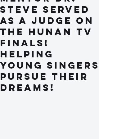
Steve served
as a judge on
the Hunan TV
finals!
Helping
young singers
pursue their
dreams!