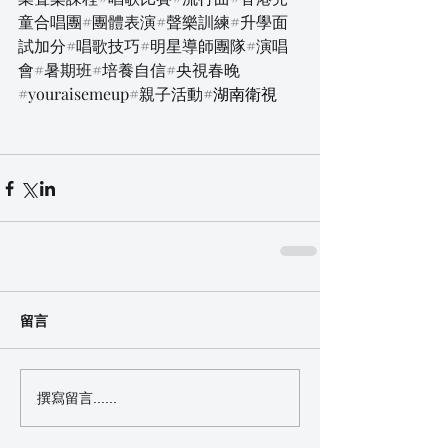
童合唱團#團體表演#聲樂訓練#升學面
試加分#唱歌技巧#明星導師團隊#演唱
會#暑期班#培養自信#央視春晚
#youraisemeup#親子活動
#湖南衛視
留言
撰寫留言......