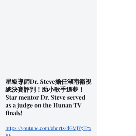
星級導師Dr. Steve擔任湖南衛視
總決賽評判！助小歌手追夢！
Star mentor Dr. Steve served 
as a judge on the Hunan TV 
finals!
https://youtube.com/shorts/dGMJY5H7x
BE