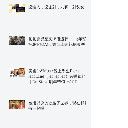
沒煙火，沒派對，只有一對父女
爸爸賣資產支持佢追夢⋯⋯9年堅
持終於喺AGT舞台上開花結果 🌟
美國SAYMusic線上學生Elena
HaaLand（Ha Ha Ha）音樂視頻
｜Dr. Steve 明年帶佢上AGT！
她用偶像的歌贏了世界，現在和爸
爸一起唱