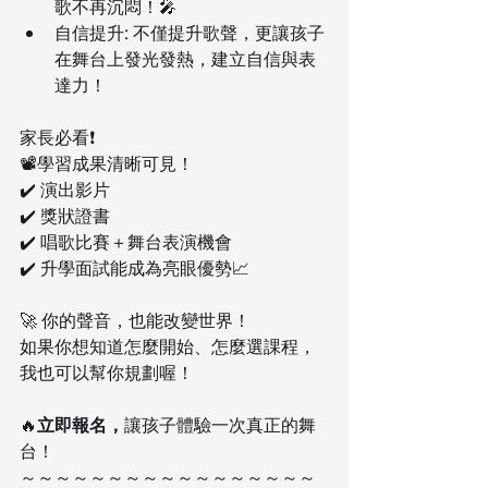
歌不再沉悶！🎤
自信提升: 不僅提升歌聲，更讓孩子
在舞台上發光發熱，建立自信與表
達力！
家長必看❗
📽️學習成果清晰可見！
✔️ 演出影片
✔️ 獎狀證書
✔️ 唱歌比賽＋舞台表演機會
✔️ 升學面試能成為亮眼優勢📈
🚀 你的聲音，也能改變世界！
如果你想知道怎麼開始、怎麼選課程，
我也可以幫你規劃喔！
🔥
立即報名，
讓孩子體驗一次真正的舞
台！
～～～～～～～～～～～～～～～～～