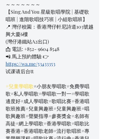
～～～～～～～
【Sing And You 星級歌唱學院 | 基礎歌
唱班 | 進階歌唱技巧班 | 小組歌唱班】
📍 灣仔校園：香港灣仔軒尼詩道103號越
興大廈6樓
(灣仔港鐵站A2出口)
📩 電話: +852- 9604 8548
📲 馬上預約體驗 👉
https://wa.me/53433353
试课请后台tt
#兒童學唱歌
#小朋友學唱歌#免費學唱
歌#私人學唱歌#學唱歌一對一#學唱歌
邊度好#成人學唱歌#歌唱比賽#香港唱
歌班推薦#兒童興趣班#兒童興趣班#唱
歌興趣班#聲樂指導#參賽獎金#名師有
高徒#網上學唱歌#香港學唱歌#唱歌比
賽香港#香港唱歌老師#流行歌唱班#專
業聲樂課程#唱歌比賽#流行曲#香港兒