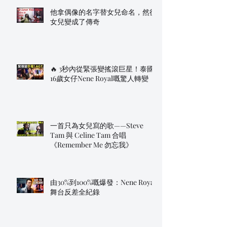
他拿偶像的名字替女兒命名，然後
女兒變成了傳奇
🔥 3秒內從緊張變搖滾巨星！泰國
16歲女仔Nene Royal嘅驚人轉變
一首只為女兒寫的歌——Steve
Tam 與 Celine Tam 合唱
《Remember Me 勿忘我》
由30%到100%嘅爆發：Nene Royal
舞台反差全紀錄