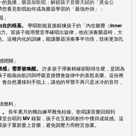
一的負擔，
樂器加歌唱：解鎖孩子音樂天賦的「黃金公
帶您看見歌唱如何成為樂器學習的「最強外掛」：
音器」
內在的根基。
 學唱歌能直接鍛煉孩子的「內在聽覺（Inner 
奏感知力。當孩子能用聲音準確唱出旋律，他在演奏樂器時，大
色。這種內化的訓練，能讓樂器演奏事半功倍，技術更加扎
情感開關」
樂感」需要被喚醒。
 許多孩子彈奏精確卻顯得生硬，是因為
孩子能藉由歌詞與呼吸直接體會旋律中的喜怒哀樂。這份將
，會自然遷移到手指上，讓他的琴聲不再只是冰冷的音符，
熱情燃料」
」。
 長年累月的獨自練琴難免枯燥。歌唱讓音樂回歸到
堂合唱到 MV 錄製，孩子在互動與創作中獲得成就感。這
讓孩子重新愛上音樂，避免因壓力而輕言放棄。