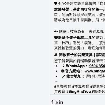
🛡️ 4. 它是建立舞台底氣的「
敢於發聲，是走向從容的第一
口，到面對鏡頭展現笑容，孩
將成為他日後手持樂器、踏上
🌟 結語：技藝為骨，表達為魂
樂器賦予孩子駕馭工具的能力
當「技巧」遇見「表達」，孩
來體驗歌聲的魔力，看它如何
🎤 開啟孩子的音樂雙翼｜課程
想了解聲樂如何輔助樂器學習
📱 WhatsApp：
9604 85
🌐 官方網站：
www.singa
📍 校舍地址：
 灣仔軒尼詩
#音樂教育
#雙翼教育
#樂器學
質教育
#SingAndYou
#學唱