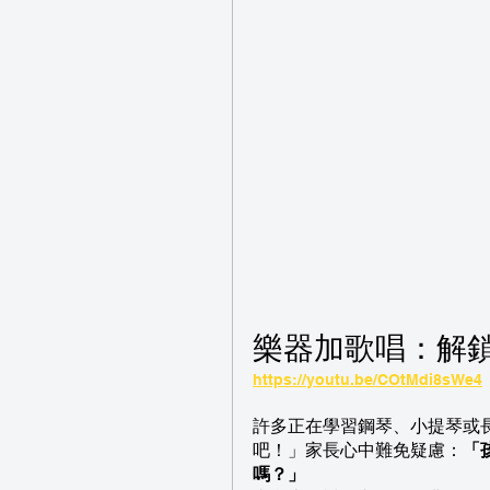
樂器加歌唱：解
https://youtu.be/COtMdi8sWe4
許多正在學習鋼琴、小提琴或
吧！」家長心中難免疑慮：
「
嗎？」