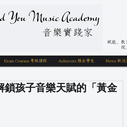
nd You Music Academy 學唱歌
賦能、教育、
院
Exam Courses 考級課程
Achievers 傑出學生
News 新消
解鎖孩子音樂天賦的「黃金