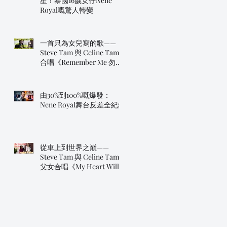
星！泰國16歲女仔Nene
Royal嘅驚人轉變
一首只為女兒寫的歌——
Steve Tam 與 Celine Tam
合唱《Remember Me 勿忘
我》
由30%到100%嘅爆發：
Nene Royal舞台反差全紀錄
從車上到世界之巔——
Steve Tam 與 Celine Tam
父女合唱《My Heart Will
Go On》