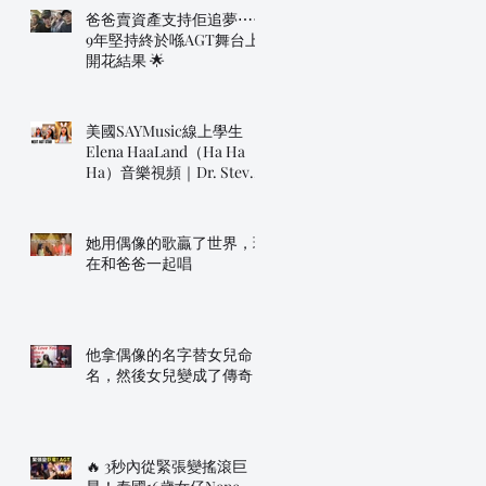
爸爸賣資產支持佢追夢⋯⋯
9年堅持終於喺AGT舞台上
開花結果 🌟
美國SAYMusic線上學生
Elena HaaLand（Ha Ha
Ha）音樂視頻｜Dr. Steve
明年帶佢上AGT！
她用偶像的歌贏了世界，現
在和爸爸一起唱
他拿偶像的名字替女兒命
名，然後女兒變成了傳奇
🔥 3秒內從緊張變搖滾巨