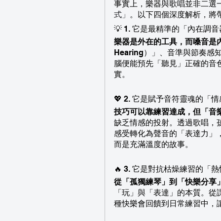
事實上，樂器與歌唱並非二選
式」
。以下四個深度解析，將
💡 1. 它是最精準的「內在調
樂器是外在的工具，而嗓音是
Hearing）」、音準與節
腦便能預先「聽見」正確的音
實。
💖 2. 它是賦予音符靈魂的「
技巧可以靠練習達成，但「音
缺乏情感的投射。透過歌唱，
感受轉化為聲音的「表達力」
而是充滿溫度的故事。
🔥 3. 它是對抗枯燥練習的「
從「孤獨練琴」到「快樂分享
「玩」與「表達」的本質。從課
種快樂會回饋到日常練習中，