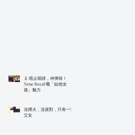
🎸 唔止唱得，仲彈得！
Nene Royal 嘅「結他女
孩」魅力
沒煙火，沒派對，只有一對
父女