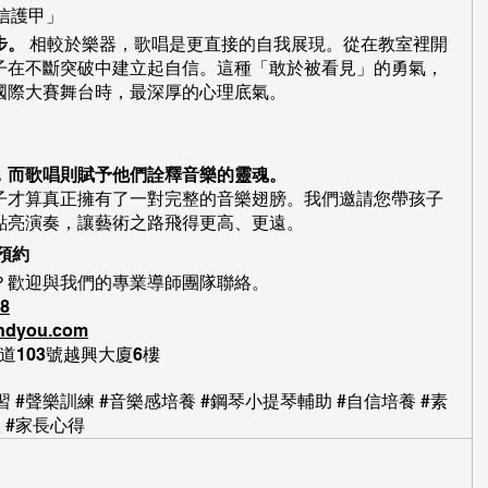
自信護甲」
步。
 相較於樂器，歌唱是更直接的自我展現。從在教室裡開
子在不斷突破中建立起自信。這種「敢於被看見」的勇氣，
國際大賽舞台時，最深厚的心理底氣。
，而歌唱則賦予他們詮釋音樂的靈魂。
子才算真正擁有了一對完整的音樂翅膀。我們邀請您帶孩子
點亮演奏，讓藝術之路飛得更高、更遠。
預約
？歡迎與我們的專業導師團隊聯絡。
48
ndyou.com
道103號越興大廈6樓
習
#聲樂訓練
#音樂感培養
#鋼琴小提琴輔助
#自信培養
#素
歌
#家長心得