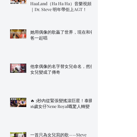
HaaLand（Ha Ha Ha）音樂視頻
｜Dr. Steve 明年帶佢上AGT！
她用偶像的歌贏了世界，現在和爸
爸一起唱
他拿偶像的名字替女兒命名，然後
女兒變成了傳奇
🔥 3秒內從緊張變搖滾巨星！泰國
16歲女仔Nene Royal嘅驚人轉變
一首只為女兒寫的歌——Steve