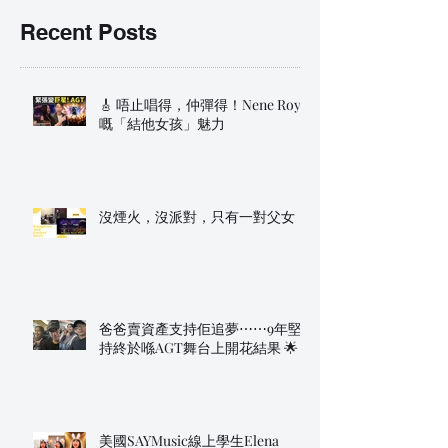
Recent Posts
🎸 唔止唱得，仲彈得！Nene Royal
嘅「結他女孩」魅力
沒煙火，沒派對，只有一對父女
爸爸賣資產支持佢追夢⋯⋯9年堅
持終於喺AGT舞台上開花結果 🌟
美國SAYMusic線上學生Elena