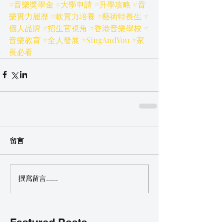
#音樂獎學金
#大學申請
#升學攻略
#音
樂實力履歷
#軟實力培養
#藝術特長生
#
個人品牌
#招生官視角
#香港音樂學校
#
音樂教育
#全人發展
#SingAndYou
#家
長必看
留言
撰寫留言......