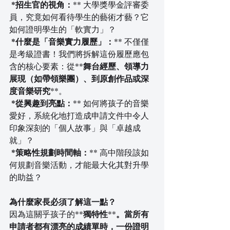
*招生官的視角：
** 大學獎學金評審委
員，究竟如何看待學生的藝術才藝？它
如何證明學生的「軟實力」？
*什麼是「音樂實力履歷」：
** 不僅僅
是考級證書！我們將拆解這份履歷應包
含的核心要素：從**
舞台經歷、領導力
展現（如帶領樂團）、到原創作品或深
度音樂研究
**。
*從興趣到亮點：
** 如何將孩子的音樂
愛好，系統化地打造成申請文件中令人
印象深刻的「個人故事」與「卓越成
就」？
*策略性規劃時間軸：
** 高中階段該如
何規劃音樂活動，才能最大化其對升學
的助益？
為什麼家長必須了解這一點？
因為這關乎孩子的**
獨特性
**
。當所有
申請者都有漂亮的成績單時，一份證明