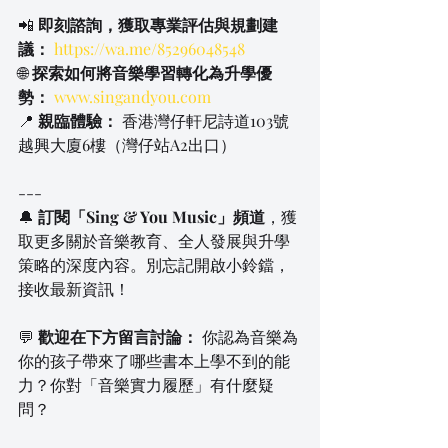
📲 
即刻諮詢，獲取專業評估與規劃建
議：
https://wa.me/85296048548
🌐 
探索如何將音樂學習轉化為升學優
勢：
www.singandyou.com
📍 
親臨體驗：
 香港灣仔軒尼詩道103號
越興大廈6樓（灣仔站A2出口）
---
🔔 
訂閱「Sing & You Music」頻道
，獲
取更多關於音樂教育、全人發展與升學
策略的深度內容。別忘記開啟小鈴鐺，
接收最新資訊！
💬 
歡迎在下方留言討論：
 你認為音樂為
你的孩子帶來了哪些書本上學不到的能
力？你對「音樂實力履歷」有什麼疑
問？