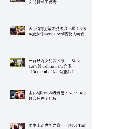
女兒變成了傳奇
🔥 3秒內從緊張變搖滾巨星！泰國
16歲女仔Nene Royal嘅驚人轉變
一首只為女兒寫的歌——Steve
Tam 與 Celine Tam 合唱
《Remember Me 勿忘我》
由30%到100%嘅爆發：Nene Royal
舞台反差全紀錄
從車上到世界之巔——Steve Tam