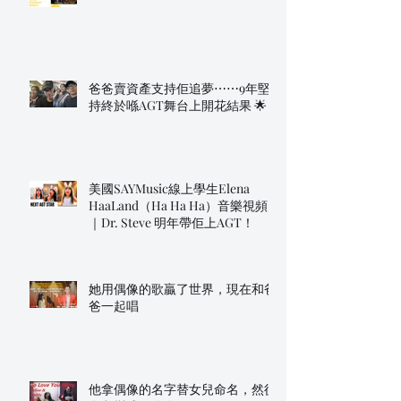
爸爸賣資產支持佢追夢⋯⋯9年堅
持終於喺AGT舞台上開花結果 🌟
美國SAYMusic線上學生Elena
HaaLand（Ha Ha Ha）音樂視頻
｜Dr. Steve 明年帶佢上AGT！
她用偶像的歌贏了世界，現在和爸
爸一起唱
他拿偶像的名字替女兒命名，然後