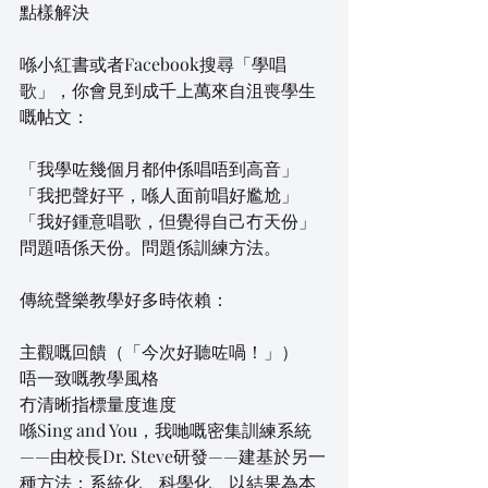
點樣解決
喺小紅書或者Facebook搜尋「學唱
歌」，你會見到成千上萬來自沮喪學生
嘅帖文：
「我學咗幾個月都仲係唱唔到高音」
「我把聲好平，喺人面前唱好尷尬」
「我好鍾意唱歌，但覺得自己冇天份」
問題唔係天份。問題係訓練方法。
傳統聲樂教學好多時依賴：
主觀嘅回饋（「今次好聽咗喎！」）
唔一致嘅教學風格
冇清晰指標量度進度 
喺Sing and You，我哋嘅密集訓練系統
——由校長Dr. Steve研發——建基於另一
種方法：系統化、科學化、以結果為本