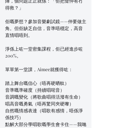
陣，個問題正正就係：「佢把聲仲有冇
得救？」
佢嘅夢想？參加音樂劇試鏡——仲要做主
角。但佢缺乏自信，音準唔穩定，高音
直情唱唔到。
淨係上咗一堂密集課程，佢已經進步咗
200%。 
單單第一堂課，Aimee就獲得咗：
踏上舞台嘅信心（唔再硬晒軚）
音準嘅準確度（持續唱啱音）
音調嘅變化（將歌曲唱得活潑有生命）
唱高音嘅勇氣（唔再驚同夾硬嚟）
自然嘅情感表達（唱歌有感情，唔係淨
係技巧）
點解大部分學唱歌嘅學生會卡住——我哋