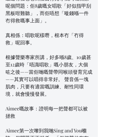
呢個問題：佢8歲嘅女唱歌「好似指甲刮
黑板咁難聽」，而佢唔想「嘥錢喺一件
冇得救嘅事上面」。
真相係：唱歌呢樣嘢，根本冇「冇得
救」呢回事。
根據聲樂專家所講，好多喺8歲、10歲甚
至12歲時「唔識唱歌」嘅小朋友，大個
咗之後——當佢哋嘅聲帶同喉頭發育完成
——其實可以唱得非常好。 聲音係一塊
肌肉，只要有適當嘅訓練、耐性同環
境，就會慢慢發展。
Aimee嘅故事：證明每一把聲都可以被
拯救
Aimee第一次嚟到我哋Sing and You嗰