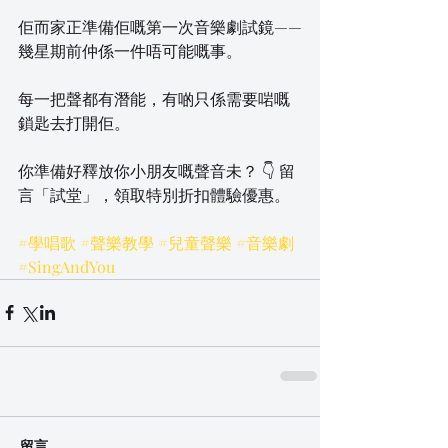
佢而家正準備佢嘅第一次音樂劇試鏡——
幾星期前仲係一件唔可能嘅事。
每一把聲都有潛能，有啲只係需要啱嘅
鎖匙去打開佢。
你準備好釋放你小朋友嘅聲音未？ 👇 留
言「試堂」，領取特別折扣體驗優惠。
#學唱歌
#聲樂教學
#兒童聲樂
#音樂劇
#SingAndYou
留言