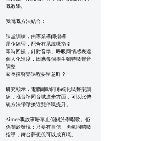
嘅教學。 
我哋嘅方法結合：
課堂訓練，由專業導師指導
屋企練習，配合有系統嘅指引
即時回饋，針對音準、呼吸同情感表達
個人化進度，因應每個學生獨特嘅聲音
調整
家長揀聲樂課程要留意咩？
研究顯示，電腦輔助同系統化嘅聲樂訓
練，喺音準同音域進步方面，可以比傳
統方法帶嚟接近雙倍嘅提升。
Aimee嘅故事唔單止係關於學唱歌。佢
係關於發現：只要有自信、勇氣同啱嘅
指導，舞台夢想係可以成真嘅。