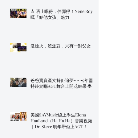
🎸 唔止唱得，仲彈得！Nene Royal
嘅「結他女孩」魅力
沒煙火，沒派對，只有一對父女
爸爸賣資產支持佢追夢⋯⋯9年堅
持終於喺AGT舞台上開花結果 🌟
美國SAYMusic線上學生Elena
HaaLand（Ha Ha Ha）音樂視頻
｜Dr. Steve 明年帶佢上AGT！