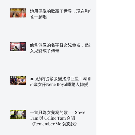
她用偶像的歌贏了世界，現在和爸
爸一起唱
他拿偶像的名字替女兒命名，然後
女兒變成了傳奇
🔥 3秒內從緊張變搖滾巨星！泰國
16歲女仔Nene Royal嘅驚人轉變
一首只為女兒寫的歌——Steve
Tam 與 Celine Tam 合唱
《Remember Me 勿忘我》