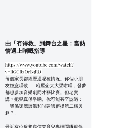
由「冇得救」到舞台之星：當熱
情遇上啱嘅指導
https://www.youtube.com/watch?
v=RGCRzOrB3RQ
每個家長都經歷過呢種情況。你個小朋
友鍾意唱歌——喺屋企大大聲咁唱，發夢
都想參加音樂劇同才藝比賽。但老實
講？把聲真係爭啲。你可能甚至諗過：
「我係咪應該溫和咁建議佢搵第二樣興
趣？」
最近有位爸爸寫信去育兒專欄問嘅就係