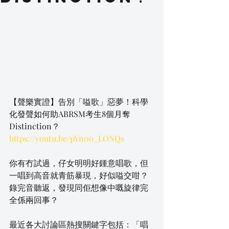
【聲樂實證】告別「嗌歌」惡夢！科學
化發聲如何助ABRSM考生8個月奪
Distinction？
https://youtu.be/pYn0o_LONQs
你有冇試過，仔女明明好鍾意唱歌，但
一唱到高音就青筋暴現，好似嗌交咁？
錄完音聽返，發現同佢想像中嘅旋律完
全係兩回事？
最近各大討論區熱搜關鍵字包括：「唱