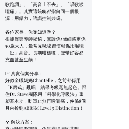
歌跑調」、「高音上不去」、「唱歌喉
嚨痛」。其實這統統都指向同一個根
源：用錯力，唔識控制共鳴。
各位家長，你哋知道嗎？
根據聲樂導師揭秘，無論係5歲細路定係
50歲大人，最常見嘅壞習慣就係用喉嚨
「扯」高音。長期咁樣嗌，聲帶好容易
充血甚至生繭！
📈 真實個案分享：
好似全職媽媽Chantelle，之前都係用
「K房式」亂唱，結果考級毫無起色。跟
住Dr. Steve團隊用「科學化呼吸法」重
塑基本功，唔單止無再喉嚨痛，仲係8個
月內拎到ABRSM Level 5 Distinction！
💡 解決方案：
真正嘅唱歌訓練，係靠橫隔膜同共鳴。