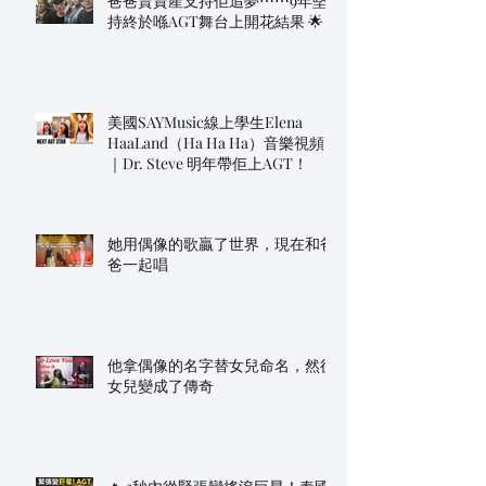
爸爸賣資產支持佢追夢⋯⋯9年堅
持終於喺AGT舞台上開花結果 🌟
美國SAYMusic線上學生Elena
HaaLand（Ha Ha Ha）音樂視頻
｜Dr. Steve 明年帶佢上AGT！
她用偶像的歌贏了世界，現在和爸
爸一起唱
他拿偶像的名字替女兒命名，然後
女兒變成了傳奇