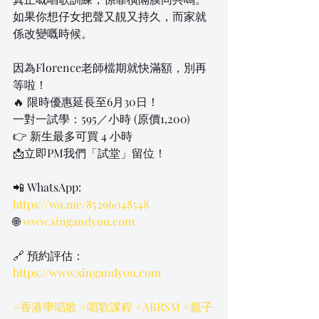
如果你想仔女把聲又靚又持久，而家就
係改變嘅時候。
因為Florence老師檔期就快滿額，別再
等啦！
🔥 限時優惠延長至6月30日！
一對一試學：595／小時 (原價1,200)
👉 新生最多可買 4 小時
📩立即PM我們「試堂」留位！
📲 WhatsApp: 
https://wa.me/85296048548
🌐 
www.singandyou.com
🔗 預約評估：
https://www.singandyou.com
#香港學唱歌
#唱歌課程
#ABRSM
#親子