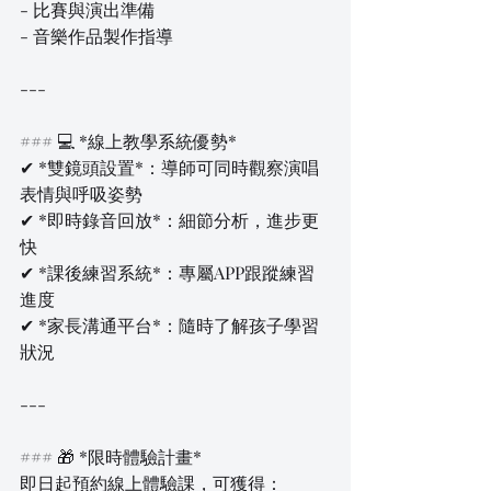
- 比賽與演出準備  
- 音樂作品製作指導  
---
### 💻 *線上教學系統優勢*  
✔ *雙鏡頭設置*：導師可同時觀察演唱
表情與呼吸姿勢  
✔ *即時錄音回放*：細節分析，進步更
快  
✔ *課後練習系統*：專屬APP跟蹤練習
進度  
✔ *家長溝通平台*：隨時了解孩子學習
狀況  
---
### 🎁 *限時體驗計畫*  
即日起預約線上體驗課，可獲得：  