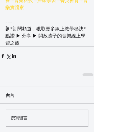
養
#音樂科技
#居家學習
#菁英教育
#音
樂實踐家
---  
🎬 *訂閱頻道，獲取更多線上教學秘訣*  
點讚 ▶ 分享 ▶ 開啟孩子的音樂線上學
習之旅
留言
撰寫留言......