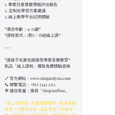
1. 專業兒童聲樂潛能評估報告  
2. 定制化學習方案建議  
3. 線上教學平台試用體驗  
*適合年齡：4-15歲*  
*課程形式：1對1 / 小組線上課*  
---
*讓孩子在家也能接受專業音樂教育*  
私訊「線上課程」獲取免費體驗資格  
🔗 官方網站：www.singandyou.com  
📞 聯繫電話：+852 5343 3353  
💬 微信客服：搜尋「SingAndYou」  
#線上歌唱課
#兒童聲樂教學
#香港音樂
教育
#AI聲音分析
#遠距學習
#才藝培