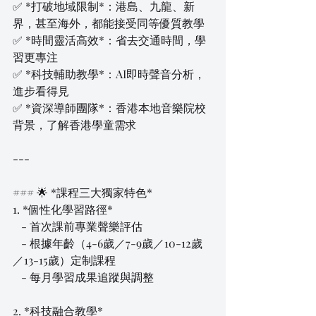
✅ *打破地域限制*：港島、九龍、新
界，甚至海外，都能接受同等優質教學  
✅ *時間靈活高效*：省去交通時間，學
習更專注  
✅ *科技輔助教學*：AI即時聲音分析，
進步看得見  
✅ *資深導師團隊*：香港本地音樂院校
背景，了解香港學童需求  
---
### 🌟 *課程三大獨家特色*  
1. *個性化學習路徑*  
   - 首次課前專業聲樂評估  
   - 根據年齡（4-6歲／7-9歲／10-12歲
／13-15歲）定制課程  
   - 每月學習成果追蹤與調整  
2. *科技融合教學*  