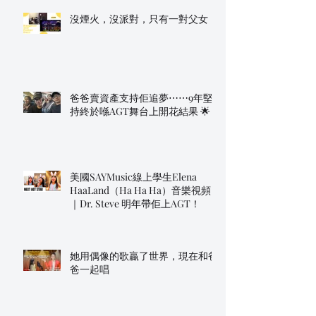
沒煙火，沒派對，只有一對父女
爸爸賣資產支持佢追夢⋯⋯9年堅
持終於喺AGT舞台上開花結果 🌟
美國SAYMusic線上學生Elena
HaaLand（Ha Ha Ha）音樂視頻
｜Dr. Steve 明年帶佢上AGT！
她用偶像的歌贏了世界，現在和爸
爸一起唱