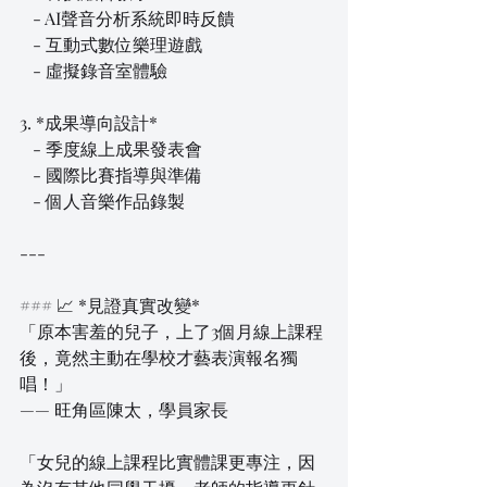
   - AI聲音分析系統即時反饋  
   - 互動式數位樂理遊戲  
   - 虛擬錄音室體驗  
3. *成果導向設計*  
   - 季度線上成果發表會  
   - 國際比賽指導與準備  
   - 個人音樂作品錄製  
---
### 📈 *見證真實改變*  
「原本害羞的兒子，上了3個月線上課程
後，竟然主動在學校才藝表演報名獨
唱！」  
—— 旺角區陳太，學員家長  
「女兒的線上課程比實體課更專注，因