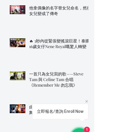
他拿偶像的名字替女兒命名，然後
女兒變成了傳奇
🔥 3秒內從緊張變搖滾巨星！泰國
16歲女仔Nene Royal嘅驚人轉變
一首只為女兒寫的歌——Steve
Tam 與 Celine Tam 合唱
《Remember Me 勿忘我》
由30%到100%嘅爆發：Nene Royal
立即報名/查詢 Enroll Now
舞台反差全紀錄
1