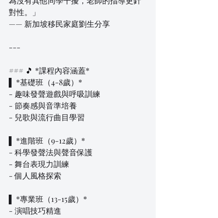
為沒有其他同學干擾，老師的指導更針
對性。」  
—— 新加坡移民家庭劉生分享  
---
### 🎵 *課程內容涵蓋*  
▌ *基礎班（4-8歲）*  
- 趣味發聲遊戲與呼吸訓練  
- 節奏感與音準培養  
- 兒歌與流行曲目學習  
▌ *進階班（9-12歲）*  
- 科學發聲法與聲音保護  
- 舞台表現力訓練  
- 個人風格探索  
▌ *專業班（13-15歲）*  
- 演唱技巧精進  