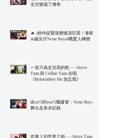
女兒變成了傳奇
🔥 3秒內從緊張變搖滾巨星！泰國
16歲女仔Nene Royal嘅驚人轉變
一首只為女兒寫的歌——Steve
Tam 與 Celine Tam 合唱
《Remember Me 勿忘我》
由30%到100%嘅爆發：Nene Royal
舞台反差全紀錄
從車上到世界之巔——Steve Tam