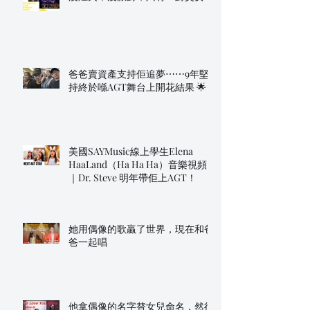
爸爸賣資產支持佢追夢⋯⋯9年堅
持終於喺AGT舞台上開花結果 🌟
美國SAYMusic線上學生Elena
HaaLand（Ha Ha Ha）音樂視頻
｜Dr. Steve 明年帶佢上AGT！
她用偶像的歌贏了世界，現在和爸
爸一起唱
他拿偶像的名字替女兒命名，然後