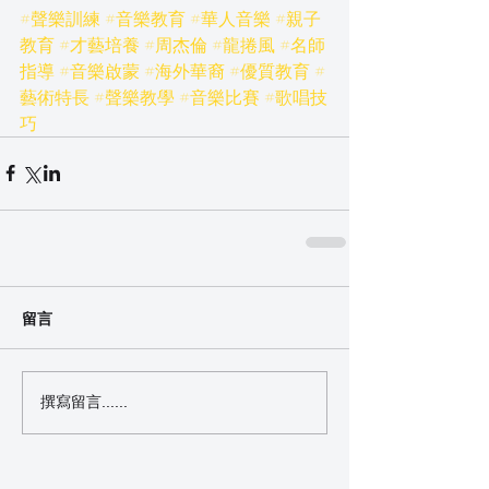
#聲樂訓練
#音樂教育
#華人音樂
#親子
教育
#才藝培養
#周杰倫
#龍捲風
#名師
指導
#音樂啟蒙
#海外華裔
#優質教育
#
藝術特長
#聲樂教學
#音樂比賽
#歌唱技
巧
留言
撰寫留言......