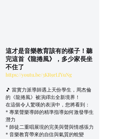
這才是音樂教育該有的樣子！聽
完這首《龍捲風》，多少家長坐
不住了
https://youtu.be/3KR9rLfYuNg
🎵 當實力派導師遇上天份學生，周杰倫
的《龍捲風》被演繹出全新境界！
在這個令人驚嘆的表演中，您將看到：
* 專業聲樂導師的精準指導如何激發學生
潛力
* 師徒二重唱展現的完美與聲與情感張力
* 音樂教育帶來的自信與氣質的蛻變