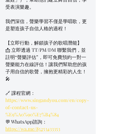
受表演樂趣。
我們深信，聲樂學習不僅是學唱歌，更
是塑造孩子自信人格的過程！
【立即行動，解鎖孩子的歌唱潛能】
📩 立即透過 TT/PM/DM 聯繫我們，並
註明“聲樂評估”，即可免費預約一對一
聲樂能力在線評估！讓我們幫助您的孩
子用自信的歌聲，擁抱更精彩的人生！ 
🎤
🔗 課程官網：
https://www.singandyou.com/en/copy-
of-contact-us-
%E9%A0%90%E7%B4%84
💬 WhatsApp諮詢：
https://wa.me/85253433353