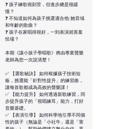
❓ 孩子練歌很刻苦，但進步總是很緩
慢？
❓ 不知道如何為孩子挑選適合他/她音域
和年齡的歌曲？
❓ 孩子在家唱得很好，一到表演就害羞
怯場？
本期《讓小孩子學唱歌》將由專業聲樂
老師為您一次說清楚！
✅ 【選歌秘訣】 如何根據孩子技術短
板，挑選能「針對性提升」的練習曲，
讓每首歌都成為高效的聲樂課！
✅ 【能力提升】 如何透過新歌練習，同
步提升孩子的「視唱練耳」能力，打好
音樂基礎。
✅ 【表演引導】 如何科學地引導不同個
性的孩子（無論是「小社牛」還是「害
羞娃」），幫助他們建立舞台自信，享