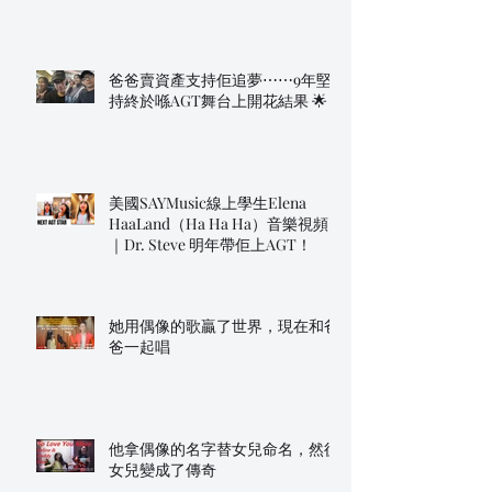
爸爸賣資產支持佢追夢⋯⋯9年堅
持終於喺AGT舞台上開花結果 🌟
美國SAYMusic線上學生Elena
HaaLand（Ha Ha Ha）音樂視頻
｜Dr. Steve 明年帶佢上AGT！
她用偶像的歌贏了世界，現在和爸
爸一起唱
他拿偶像的名字替女兒命名，然後
女兒變成了傳奇