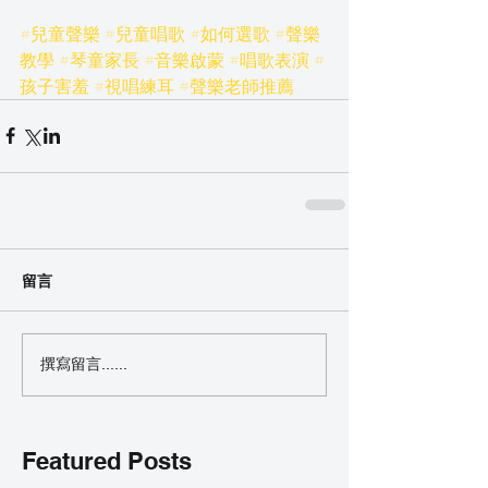
#兒童聲樂
#兒童唱歌
#如何選歌
#聲樂
教學
#琴童家長
#音樂啟蒙
#唱歌表演
#
孩子害羞
#視唱練耳
#聲樂老師推薦
留言
撰寫留言......
Featured Posts