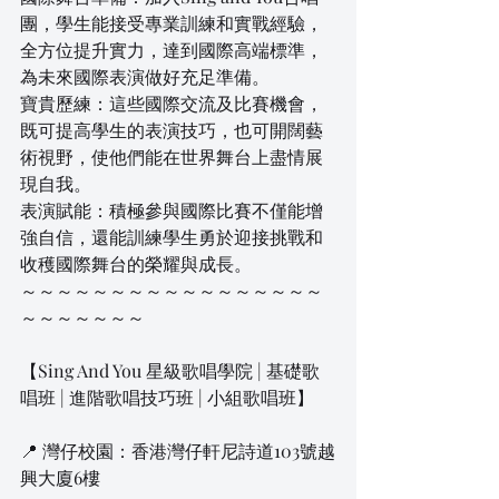
團，學生能接受專業訓練和實戰經驗，
全方位提升實力，達到國際高端標準，
為未來國際表演做好充足準備。
寶貴歷練：這些國際交流及比賽機會，
既可提高學生的表演技巧，也可開闊藝
術視野，使他們能在世界舞台上盡情展
現自我。
表演賦能：積極參與國際比賽不僅能增
強自信，還能訓練學生勇於迎接挑戰和
收穫國際舞台的榮耀與成長。
～～～～～～～～～～～～～～～～～
～～～～～～～
【Sing And You 星級歌唱學院 | 基礎歌
唱班 | 進階歌唱技巧班 | 小組歌唱班】
📍 灣仔校園：香港灣仔軒尼詩道103號越
興大廈6樓