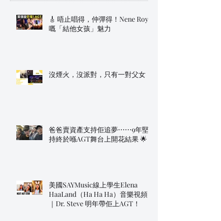
🎸 唔止唱得，仲彈得！Nene Royal
嘅「結他女孩」魅力
沒煙火，沒派對，只有一對父女
爸爸賣資產支持佢追夢⋯⋯9年堅
持終於喺AGT舞台上開花結果 🌟
美國SAYMusic線上學生Elena
HaaLand（Ha Ha Ha）音樂視頻
｜Dr. Steve 明年帶佢上AGT！