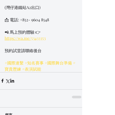
(灣仔港鐵站A2出口)
📩 電話: +852- 9604 8548
📲 馬上預約體驗 👉 
https://wa.me/53433353
預約試堂請聯絡後台
#國際連繫
#知名賽事
#國際舞台準備
#
寶貴歷練
#表演賦能
留言