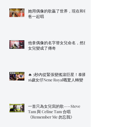
她用偶像的歌贏了世界，現在和爸
爸一起唱
他拿偶像的名字替女兒命名，然後
女兒變成了傳奇
🔥 3秒內從緊張變搖滾巨星！泰國
16歲女仔Nene Royal嘅驚人轉變
一首只為女兒寫的歌——Steve
Tam 與 Celine Tam 合唱
《Remember Me 勿忘我》