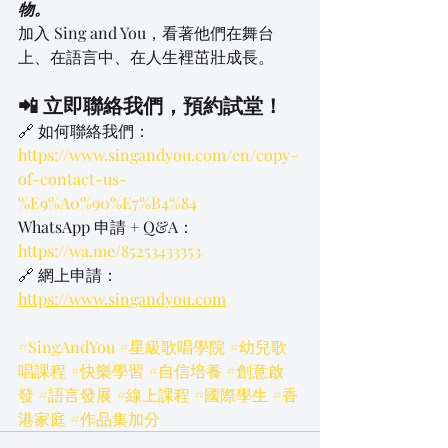
物。
加入 Sing and You，看著他們在舞台
上、在語言中、在人生裡茁壯成長。
📲 立即聯絡我們，預約試堂！
🔗 如何聯絡我們：
https://www.singandyou.com/en/copy-
of-contact-us-
%E9%A0%90%E7%B4%84
WhatsApp 申請 + Q&A：
https://wa.me/85253433353
🔗 網上申請：
https://www.singandyou.com
#SingAndYou
#星級歌唱學院
#幼兒歌
唱課程
#快樂學習
#自信培養
#創意啟
發
#語言發展
#線上課程
#國際學生
#香
港家庭
#作品集加分