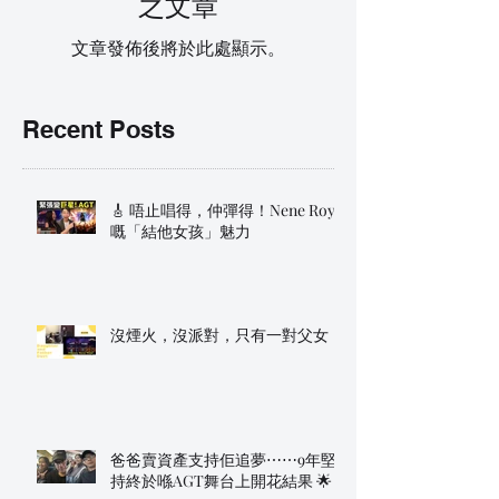
之文章
文章發佈後將於此處顯示。
Recent Posts
🎸 唔止唱得，仲彈得！Nene Royal
嘅「結他女孩」魅力
沒煙火，沒派對，只有一對父女
爸爸賣資產支持佢追夢⋯⋯9年堅
持終於喺AGT舞台上開花結果 🌟