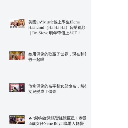
美國SAYMusic線上學生Elena
HaaLand（Ha Ha Ha）音樂視頻
｜Dr. Steve 明年帶佢上AGT！
她用偶像的歌贏了世界，現在和爸
爸一起唱
他拿偶像的名字替女兒命名，然後
女兒變成了傳奇
🔥 3秒內從緊張變搖滾巨星！泰國
16歲女仔Nene Royal嘅驚人轉變