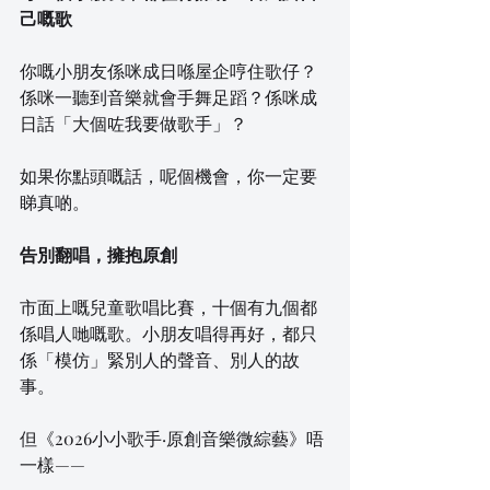
己嘅歌
你嘅小朋友係咪成日喺屋企哼住歌仔？
係咪一聽到音樂就會手舞足蹈？係咪成
日話「大個咗我要做歌手」？
如果你點頭嘅話，呢個機會，你一定要
睇真啲。
告別翻唱，擁抱原創
市面上嘅兒童歌唱比賽，十個有九個都
係唱人哋嘅歌。小朋友唱得再好，都只
係「模仿」緊別人的聲音、別人的故
事。
但《2026小小歌手·原創音樂微綜藝》唔
一樣——