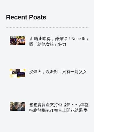
Recent Posts
🎸 唔止唱得，仲彈得！Nene Royal
嘅「結他女孩」魅力
沒煙火，沒派對，只有一對父女
爸爸賣資產支持佢追夢⋯⋯9年堅
持終於喺AGT舞台上開花結果 🌟