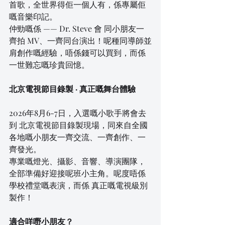
首歌，全世界得佢一個人有，係專屬佢
嘅音樂印記。
仲勁嘅係 —— Dr. Steve 會 同小朋友一
齊拍 MV、一齊同台演出！呢種同導師並
肩創作嘅經驗，唔係錢可以買到，而係 
一世難忘嘅珍貴回憶。
北京電視節目錄製 · 真正嘅舞台體驗
2026年8月6-7日，入選嘅小歌手將會去
到 北京電視節目錄製現場，同來自全國
各地嘅小朋友一齊交流、一齊創作、一
齊發光。
專業嘅燈光、攝影、音響、導演團隊，
全部準備好迎接呢班小主角。呢度唔係
學校禮堂嘅表演，而係 真正嘅電視級別
製作！
適合咩嘢小朋友？