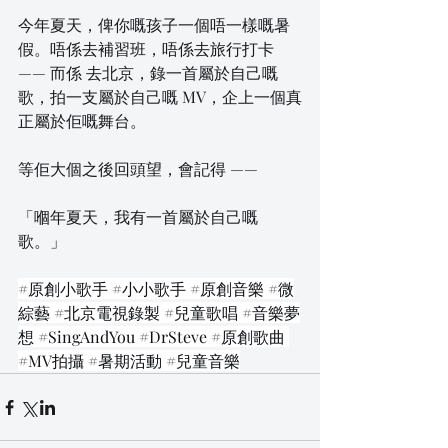
今年夏天，俾你嘅孩子一個唔一樣嘅暑
假。唔係去補習班，唔係去旅行打卡 
—— 而係 去北京，錄一首屬於自己嘅
歌，拍一支屬於自己嘅 MV，企上一個真
正屬於佢嘅舞台。
等佢大個之後回頭望，會記得 ——
「嗰年夏天，我有一首屬於自己嘅
歌。」
#原創小歌手
#小小歌手
#原創音樂
#微
綜藝
#北京電視錄製
#兒童歌唱
#音樂夢
想
#SingAndYou
#DrSteve
#原創歌曲
#MV拍攝
#暑期活動
#兒童音樂