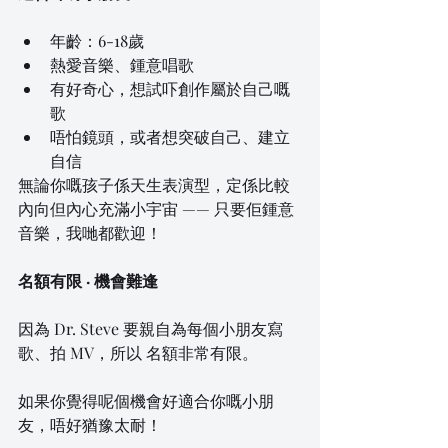
年齡：6-18歲
熱愛音樂、鍾意唱歌
有好奇心，想試吓創作屬於自己嘅
歌
唔怕鏡頭，或者想突破自己、建立
自信
無論你嘅孩子係天生表演型，定係比較
內向但內心充滿小宇宙 —— 只要佢鍾意
音樂，我哋都歡迎！
名額有限 · 機會難逢
因為 Dr. Steve 要親自為每個小朋友寫
歌、拍 MV，所以 名額非常有限。
如果你覺得呢個機會好適合你嘅小朋
友，唔好猶豫太耐！