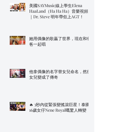
美國SAYMusic線上學生Elena
HaaLand（Ha Ha Ha）音樂視頻
｜Dr. Steve 明年帶佢上AGT！
她用偶像的歌贏了世界，現在和爸
爸一起唱
他拿偶像的名字替女兒命名，然後
女兒變成了傳奇
🔥 3秒內從緊張變搖滾巨星！泰國
16歲女仔Nene Royal嘅驚人轉變