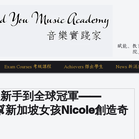
nd You Music Academy 學唱歌
賦能、教育、
院
Exam Courses 考級課程
Achievers 傑出學生
News 新消
樂新手到全球冠軍——
樣幫新加坡女孩Nicole創造奇