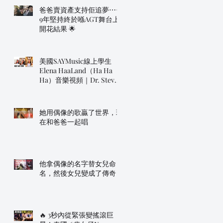
爸爸賣資產支持佢追夢⋯⋯
9年堅持終於喺AGT舞台上
開花結果 🌟
美國SAYMusic線上學生
Elena HaaLand（Ha Ha
Ha）音樂視頻｜Dr. Steve
明年帶佢上AGT！
她用偶像的歌贏了世界，現
在和爸爸一起唱
他拿偶像的名字替女兒命
名，然後女兒變成了傳奇
🔥 3秒內從緊張變搖滾巨