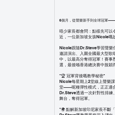
6個月，從聲樂新手到全球冠軍——Dr
唔少家長都會問：點樣先可以
近，一位新加坡女孩Nicole
Nicole跟隨Dr.Steve
邀請演出、入圍全國最大型歌
中，以最高分奪得冠軍！賽事歷
選，最後喺香港總決賽中脫穎
*🏆 冠軍背後嘅教學秘密*
Nicole每星期上2堂線上聲樂
堂——呢種彈性模式，正正適合
Dr.Steve透過一次針對
舞台，奪得冠軍。
*🌍 點解新加坡印尼家長不斷