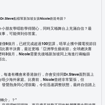
.Steve點樣幫新加坡女孩Nicole創造奇蹟？
令小朋友學唱歌學得開心，同時又喺舞台上充滿自信？最
嘅故事，可能俾到你答案。
學習聲樂僅僅6個月，已經完成超過100堂課，唔單止獲中國電視節目
唱比賽半決賽，最近更喺「亞洲學生藝術節」全球總決賽
時3個月，Nicole需要先後喺新加坡同上海進行兩輪篩
而出。
課，每逢有機會來香港旅行，亦會安排同Dr.Steve面對面上
唔少海外家庭。比賽前，Nicole曾經非常緊張，但
性排練、發聲熱身同心理鼓勵，令佢迅速調整狀態，最終自信踏上
「轉介」？*