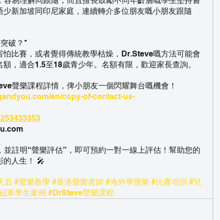
入淺出，容易理解同跟隨，而且擅長鼓勵不同年齡層嘅學生堅持嘗
唔少新加坡同印尼家庭，連續轉介多位朋友嘅小朋友跟隨
個突破？*
怕比賽，或者覺得傳統教學枯燥，Dr.Steve嘅方法可能會
額，適合1.5至18歲青少年。名額有限，歡迎家長查詢。
teve聲樂課程詳情，俾小朋友一個閃耀舞台嘅機會！
ngandyou.com/en/copy-of-contact-us-
85253433353
u.com
聯繫我，並註明“聲樂評估”，即可預約一對一線上評估！幫助您的
的人生！ 🎤
天后
#聲樂教學
#香港聲樂老師
#海外學聲樂
#比賽培訓
#兒
#冠軍學生案例
#DrSteve聲樂課程