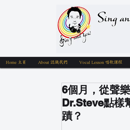
Sing a
Home 主頁
About 認識我們
Vocal Lesson 唱歌課程
6個月，從聲
Dr.Steve點
蹟？