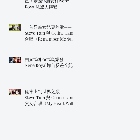
星！泰國16歲女仔Nene
Royal嘅驚人轉變
一首只為女兒寫的歌——
Steve Tam 與 Celine Tam
合唱《Remember Me 勿忘
我》
由30%到100%嘅爆發：
Nene Royal舞台反差全紀錄
從車上到世界之巔——
Steve Tam 與 Celine Tam
父女合唱《My Heart Will
Go On》