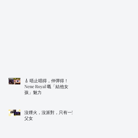
🎸 唔止唱得，仲彈得！
Nene Royal 嘅「結他女
孩」魅力
沒煙火，沒派對，只有一對
父女