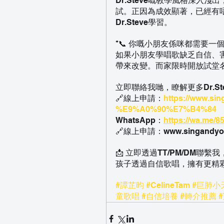
Dr.Steve嘅教學風格深
試。正因為成效顯著，已經有
Dr.Steve學習。
*📞 你嘅小朋友係咪都需要一
如果小朋友學唱歌缺乏自信、害
帶來改變。而家限時開放試堂名
立即聯絡我哋，瞭解更多Dr.S
🔗線上申請：
https://www.si
%E9%A0%90%E7%B4%84
WhatsApp：
https://wa.me/
🔗線上申請：www.singandyo
📩 立即透過TT/PM/DM
孩子透過自信歌唱，擁有更精彩
#譚芷昀
#CelineTam
#巨肺小
童歌唱
#自信培養
#轉介推薦