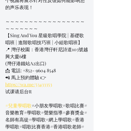
个视频将展示针对性反馈如何能影响您
的声乐表现！
～～～～～～～～～～～～～～～～～
～～～～～～～
【Sing And You 星級歌唱學院 | 基礎歌
唱班 | 進階歌唱技巧班 | 小組歌唱班】
📍 灣仔校園：香港灣仔軒尼詩道103號越
興大廈6樓
(灣仔港鐵站A2出口)
📩 電話: +852- 9604 8548
📲 馬上預約體驗 👉 
https://wa.me/53433353
试课请后台tt
#兒童學唱歌
#小朋友學唱歌#歌唱比賽#
音樂教育#學唱歌#聲樂指導#參賽獎金#
名師有高徒#學唱歌#網上學唱歌#香港
學唱歌#唱歌比賽香港#香港唱歌老師#