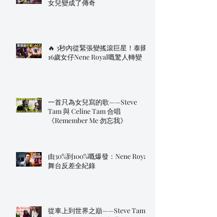
女兒變成了傳奇
🔥 3秒內從緊張變搖滾巨星！泰國
16歲女仔Nene Royal嘅驚人轉變
一首只為女兒寫的歌——Steve
Tam 與 Celine Tam 合唱
《Remember Me 勿忘我》
由30%到100%嘅爆發：Nene Royal
舞台反差全紀錄
從車上到世界之巔——Steve Tam