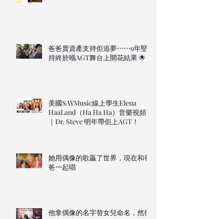
爸爸賣資產支持佢追夢⋯⋯9年堅
持終於喺AGT舞台上開花結果 🌟
美國SAYMusic線上學生Elena
HaaLand（Ha Ha Ha）音樂視頻
｜Dr. Steve 明年帶佢上AGT！
她用偶像的歌贏了世界，現在和爸
爸一起唱
他拿偶像的名字替女兒命名，然後