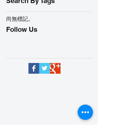
Search By Tags
尚無標記。
Follow Us