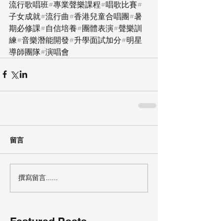
流行歌唱班#專業聲樂課程#唱歌比賽#
子女成就#流行曲#香港兒童合唱團#暑
期必修課#自信培養#團體表演#聲樂訓
練#音樂潛能開發#升學面試加分#明星
導師團隊#演唱會
留言
撰寫留言......