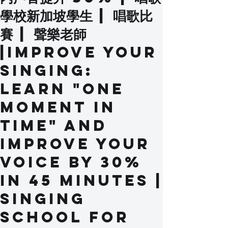
學校新加坡學生 | 唱歌比
賽 | 聲樂老師
|Improve your
singing:
Learn "One
Moment In
Time" and
improve your
voice by 30%
in 45 minutes |
Singing
school for