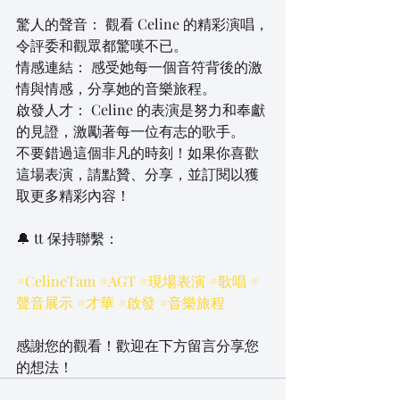
驚人的聲音： 觀看 Celine 的精彩演唱，
令評委和觀眾都驚嘆不已。
情感連結： 感受她每一個音符背後的激
情與情感，分享她的音樂旅程。
啟發人才： Celine 的表演是努力和奉獻
的見證，激勵著每一位有志的歌手。
不要錯過這個非凡的時刻！如果你喜歡
這場表演，請點贊、分享，並訂閱以獲
取更多精彩內容！
🔔 tt 保持聯繫：
#CelineTam
#AGT
#現場表演
#歌唱
#
聲音展示
#才華
#啟發
#音樂旅程
感謝您的觀看！歡迎在下方留言分享您
的想法！