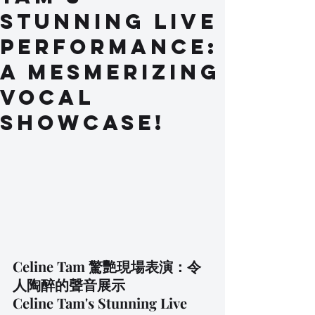
Stunning Live
Performance:
A Mesmerizing
Vocal
Showcase!
Celine Tam 驚艷現場表演：令
人陶醉的聲音展示
Celine Tam's Stunning Live 