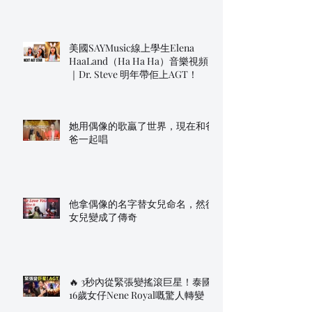
美國SAYMusic線上學生Elena
HaaLand（Ha Ha Ha）音樂視頻
｜Dr. Steve 明年帶佢上AGT！
她用偶像的歌贏了世界，現在和爸
爸一起唱
他拿偶像的名字替女兒命名，然後
女兒變成了傳奇
🔥 3秒內從緊張變搖滾巨星！泰國
16歲女仔Nene Royal嘅驚人轉變