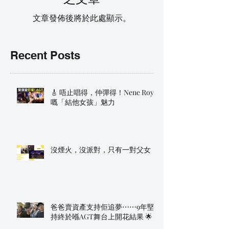
文章發佈後將於此處顯示。
Recent Posts
🎸 唔止唱得，仲彈得！Nene Royal
嘅「結他女孩」魅力
沒煙火，沒派對，只有一對父女
爸爸賣資產支持佢追夢⋯⋯9年堅
持終於喺AGT舞台上開花結果 🌟