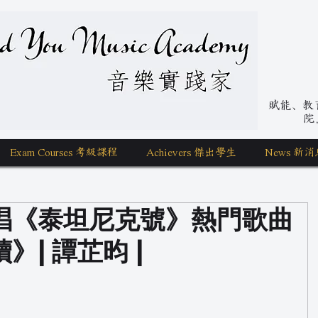
nd You Music Academy 學唱歌
賦能、教育、
院
Exam Courses 考級課程
Achievers 傑出學生
News 新消
唱《泰坦尼克號》熱門歌曲
| 譚芷昀 |