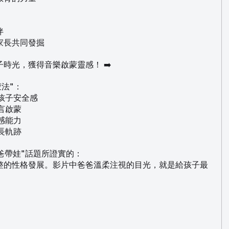
伴
家長共同發掘
時光，獲得音樂啟蒙靈感！ ➡️
蒙法"：
立孩子安全感
語言啟蒙
美感能力
成長軌跡
"爸爸帶娃"話題所證實的：
整的性格發展。影片中爸爸溫柔注視的目光，就是給孩子最