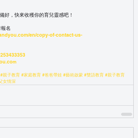
已備好，快來收穫你的育兒靈感吧！
點擊報名
gandyou.com/en/copy-of-contact-us-
85253433353
ou.co
m
#親子教育
#家庭教育
#爸爸帶娃
#藝術啟蒙
#雙語教育
#親子教育
父女情深