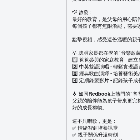
💡 啟發：
最好的教育，是父母的用心陪
每個孩子都有無限潛能，需要
點擊視頻，感受這份溫暖的親子
💡 聰明家長都在學的"音樂啟
1️⃣ 爸爸參與的家庭教育 - 建
2️⃣ 中英雙語演唱 - 輕鬆實現
3️⃣ 經典歌曲演繹 - 培養藝術
4️⃣ 定期錄製影片 - 記錄孩子
🌟 如同Redbook上熱門的
父親的陪伴能為孩子帶來更完
好的成長禮物。
這不只唱歌，更是：
✅ 情緒智商培養課堂
✅ 親子關係升溫時刻