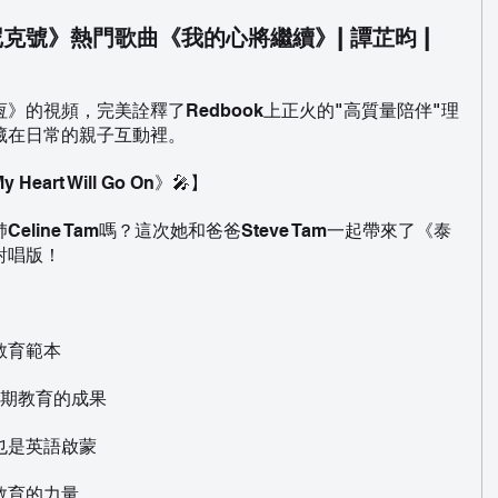
克號》熱門歌曲《我的心將繼續》| 譚芷昀 |
》的視頻，完美詮釋了Redbook上正火的"高質量陪伴"理
藏在日常的親子互動裡。
rt Will Go On》🎤】
line Tam嗎？這次她和爸爸Steve Tam一起帶來了《泰
對唱版！
教育範本
早期教育的成果
也是英語啟蒙
教育的力量