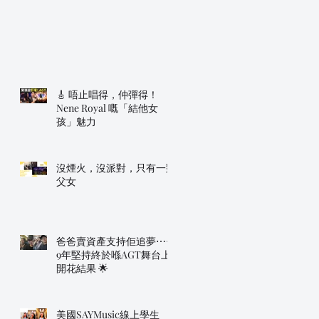
🎸 唔止唱得，仲彈得！
Nene Royal 嘅「結他女
孩」魅力
沒煙火，沒派對，只有一對
父女
爸爸賣資產支持佢追夢⋯⋯
9年堅持終於喺AGT舞台上
開花結果 🌟
美國SAYMusic線上學生