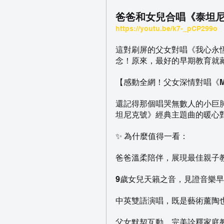
爸爸和女兒合唱《泰坦尼
https://youtu.be/k7-_pCP299o
這對刷屏的父女對唱《我心永恆
念！原來，最好的早期教育就
【感動全網！父女深情對唱《My Hea
還記得那個唱哭無數人的小巨肺Ce
坦尼克號》經典主題曲的暖心
✨ 為什麼值得一看：
爸爸溫柔陪伴，展現最佳親子
9歲女兒天籟之音，見證音樂
中英雙語演唱，既是藝術薰陶
父女默契互動，完美詮釋家庭