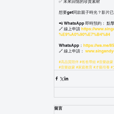
✅ 未來回憶的珍貴素材
想要get同款親子時光？影片
📲 WhatsApp 即時預約： 
🔗 線上申請 
https://www.sin
%E9%A0%90%E7%B4%84
WhatsApp：
https://wa.me/
🔗 線上申請： 
www.singandy
#高品質陪伴
#爸爸帶娃
#音樂啟蒙
#音樂啟蒙
#家庭教育
#才藝培養
#
留言