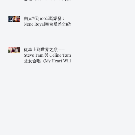
我》
由30%到100%嘅爆發：
Nene Royal舞台反差全紀錄
從車上到世界之巔——
Steve Tam 與 Celine Tam
父女合唱《My Heart Will
Go On》