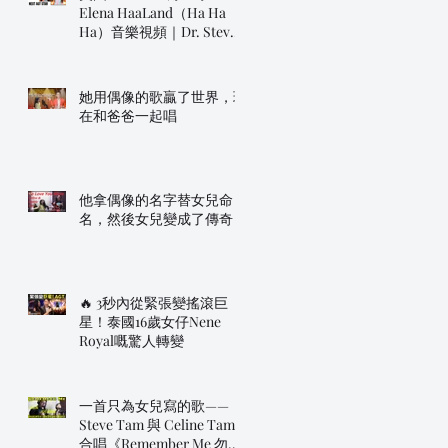
Elena HaaLand（Ha Ha
Ha）音樂視頻｜Dr. Steve
明年帶佢上AGT！
她用偶像的歌贏了世界，現
在和爸爸一起唱
他拿偶像的名字替女兒命
名，然後女兒變成了傳奇
🔥 3秒內從緊張變搖滾巨
星！泰國16歲女仔Nene
Royal嘅驚人轉變
一首只為女兒寫的歌——
Steve Tam 與 Celine Tam
合唱《Remember Me 勿忘