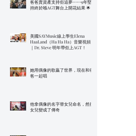
爸爸賣資產支持佢追夢⋯⋯9年堅
持終於喺AGT舞台上開花結果 🌟
美國SAYMusic線上學生Elena
HaaLand（Ha Ha Ha）音樂視頻
｜Dr. Steve 明年帶佢上AGT！
她用偶像的歌贏了世界，現在和爸
爸一起唱
他拿偶像的名字替女兒命名，然後
女兒變成了傳奇