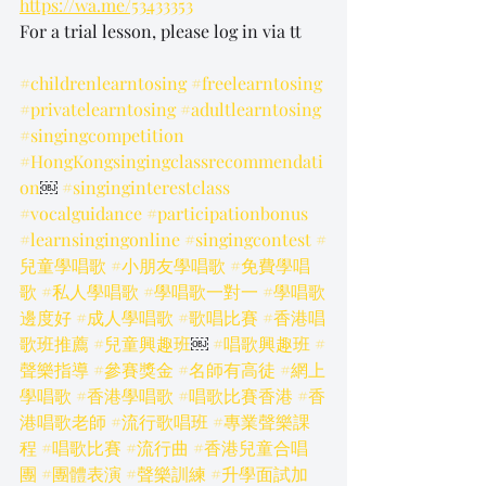
https://wa.me/53433353
For a trial lesson, please log in via tt
#childrenlearntosing
#freelearntosing
#privatelearntosing
#adultlearntosing
#singingcompetition
#HongKongsingingclassrecommendati
on
￼ 
#singinginterestclass
#vocalguidance
#participationbonus
#learnsingingonline
#singingcontest
#
兒童學唱歌
#小朋友學唱歌
#免費學唱
歌
#私人學唱歌
#學唱歌一對一
#學唱歌
邊度好
#成人學唱歌
#歌唱比賽
#香港唱
歌班推薦
#兒童興趣班
￼ 
#唱歌興趣班
#
聲樂指導
#參賽獎金
#名師有高徒
#網上
學唱歌
#香港學唱歌
#唱歌比賽香港
#香
港唱歌老師
#流行歌唱班
#專業聲樂課
程
#唱歌比賽
#流行曲
#香港兒童合唱
團
#團體表演
#聲樂訓練
#升學面試加