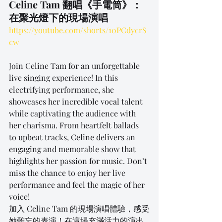
Celine Tam 翻唱《手電筒》：
在聚光燈下的現場演唱
https://youtube.com/shorts/10PCdycrS
cw
Join Celine Tam for an unforgettable 
live singing experience! In this 
electrifying performance, she 
showcases her incredible vocal talent 
while captivating the audience with 
her charisma. From heartfelt ballads 
to upbeat tracks, Celine delivers an 
engaging and memorable show that 
highlights her passion for music. Don’t 
miss the chance to enjoy her live 
performance and feel the magic of her 
voice!
加入 Celine Tam 的現場演唱體驗，感受
她難忘的表演！在這場充滿活力的演出