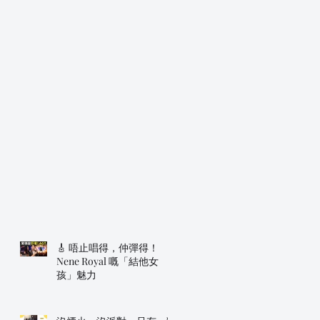
🎸 唔止唱得，仲彈得！
Nene Royal 嘅「結他女
孩」魅力