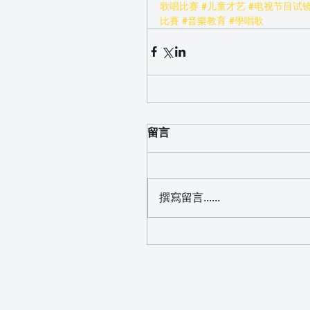
歌唱比赛
#儿童才艺
#电视节目试
比賽
#音樂教育
#學唱歌
留言
撰寫留言......