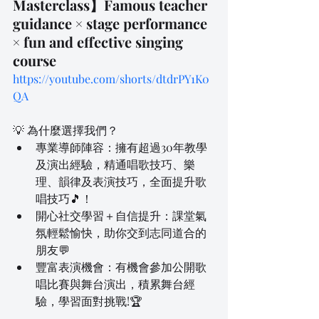
Masterclass】Famous teacher 
guidance × stage performance 
× fun and effective singing 
course
https://youtube.com/shorts/dtdrPY1K0
QA
💡 為什麼選擇我們？
專業導師陣容：擁有超過30年教學
及演出經驗，精通唱歌技巧、樂
理、韻律及表演技巧，全面提升歌
唱技巧🎵！
開心社交學習＋自信提升：課堂氣
氛輕鬆愉快，助你交到志同道合的
朋友💬
豐富表演機會：有機會參加公開歌
唱比賽與舞台演出，積累舞台經
驗，學習面對挑戰!🏆