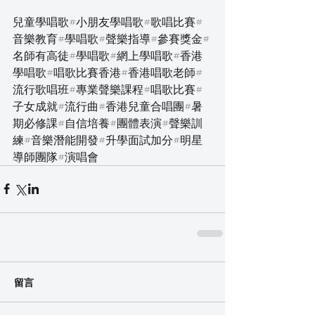
兒童學唱歌#小朋友學唱歌#歌唱比賽#
音樂教育#學唱歌#聲樂指導#參賽獎金#
名師有高徒#學唱歌#網上學唱歌#香港
學唱歌#唱歌比賽香港#香港唱歌老師#
流行歌唱班#專業聲樂課程#唱歌比賽#
子女成就#流行曲#香港兒童合唱團#暑
期必修課#自信培養#團體表演#聲樂訓
練#音樂潛能開發#升學面試加分#明星
導師團隊#演唱會
留言