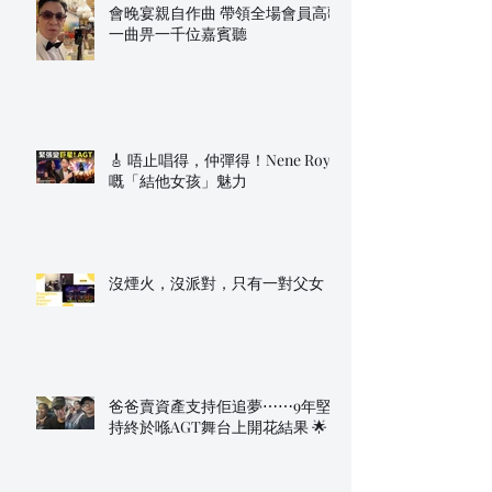
會晚宴親自作曲 帶領全場會員高歌
一曲畀一千位嘉賓聽
🎸 唔止唱得，仲彈得！Nene Royal
嘅「結他女孩」魅力
沒煙火，沒派對，只有一對父女
爸爸賣資產支持佢追夢⋯⋯9年堅
持終於喺AGT舞台上開花結果 🌟