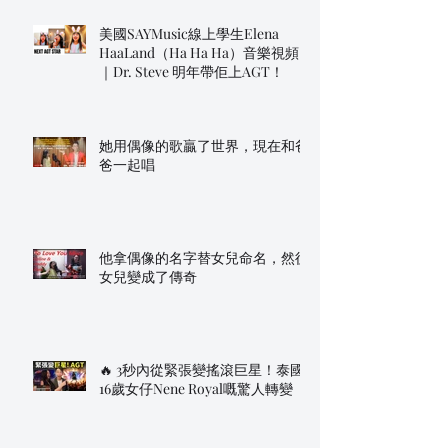
美國SAYMusic線上學生Elena
HaaLand（Ha Ha Ha）音樂視頻
｜Dr. Steve 明年帶佢上AGT！
她用偶像的歌贏了世界，現在和爸
爸一起唱
他拿偶像的名字替女兒命名，然後
女兒變成了傳奇
🔥 3秒內從緊張變搖滾巨星！泰國
16歲女仔Nene Royal嘅驚人轉變