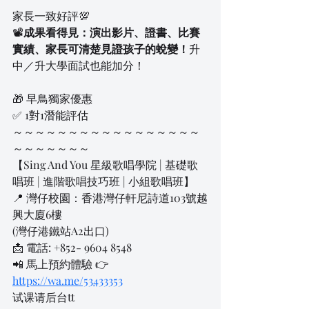
家長一致好評💯
📽️
成果看得見：演出影片、證書、比賽
實績、家長可清楚見證孩子的蛻變！
升
中／升大學面試也能加分！
🎁 早鳥獨家優惠
✅ 1對1潛能評估
～～～～～～～～～～～～～～～～～
～～～～～～～
【Sing And You 星級歌唱學院 | 基礎歌
唱班 | 進階歌唱技巧班 | 小組歌唱班】
📍 灣仔校園：香港灣仔軒尼詩道103號越
興大廈6樓
(灣仔港鐵站A2出口)
📩 電話: +852- 9604 8548
📲 馬上預約體驗 👉
https://wa.me/53433353
试课请后台tt