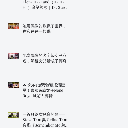
Elena HaaLand（Ha Ha
Ha）音樂視頻｜Dr. Steve
明年帶佢上AGT！
她用偶像的歌贏了世界，現
在和爸爸一起唱
他拿偶像的名字替女兒命
名，然後女兒變成了傳奇
🔥 3秒內從緊張變搖滾巨
星！泰國16歲女仔Nene
Royal嘅驚人轉變
一首只為女兒寫的歌——
Steve Tam 與 Celine Tam
合唱《Remember Me 勿忘