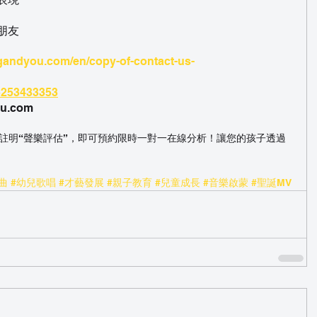
朋友
ngandyou.com/en/copy-of-contact-us-
85253433353
u.com
，並註明“聲樂評估”，即可預約限時一對一在線分析！讓您的孩子透過
曲
#幼兒歌唱
#才藝發展
#親子教育
#兒童成長
#音樂啟蒙
#聖誕MV