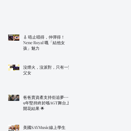
🎸 唔止唱得，仲彈得！
Nene Royal 嘅「結他女
孩」魅力
沒煙火，沒派對，只有一對
父女
爸爸賣資產支持佢追夢⋯⋯
9年堅持終於喺AGT舞台上
開花結果 🌟
美國SAYMusic線上學生