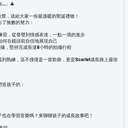
.」🎄
真的歌聲，送給大家一份最溫暖的聖誕禮物！
出了無數的努力：
的練習，從發聲到情感表達，一點一滴的進步
如何在鏡頭前自信地展現自己
拍攝，堅持完成長達8小時的拍攝行程
到熟練，這不僅僅是一首歌曲，更是Scarlet成長路上最珍
塑造孩子的：
子也在學習音樂嗎？來聊聊孩子的成長故事吧！
表現