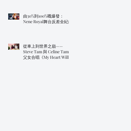
我》
由30%到100%嘅爆發：
Nene Royal舞台反差全紀錄
從車上到世界之巔——
Steve Tam 與 Celine Tam
父女合唱《My Heart Will
Go On》