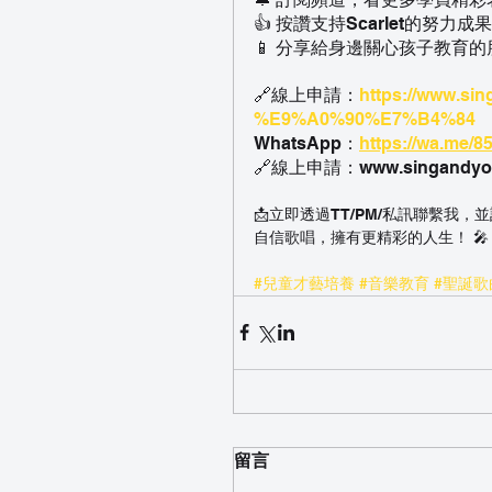
👍 按讚支持Scarlet的努力成果
📱 分享給身邊關心孩子教育的
🔗線上申請：
https://www.si
%E9%A0%90%E7%B4%84
WhatsApp：
https://wa.me/
🔗線上申請：www.singandyo
📩立即透過TT/PM/私訊聯繫我
自信歌唱，擁有更精彩的人生！ 🎤
#兒童才藝培養
#音樂教育
#聖誕歌
留言