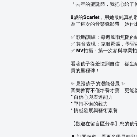
「去年的聖誕節，我把心給了你..
8歲的Scarlet，用她最純
為了這次的音樂錄影帶，她付
✅ 歌唱訓練：每週風雨無阻
✅ 舞台表現：克服緊張，學習
✅ MV拍攝：第一次參與專業
看著孩子從羞怯到自信，從生疏
貴的里程碑！
✨ 見證孩子的潛能發展 ✨
音樂教育不僅培養才藝，更能
* 自信心與表達能力
* 堅持不懈的毅力
* 情感發展與藝術素養
【歡迎在留言區分享】您的孩
🔔 訂閱頻道，看更多學員精彩