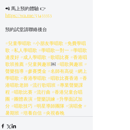
📲 馬上預約體驗 👉 
https://wa.me/53433353
預約試堂請聯絡後台
#兒童學唱歌
#小朋友學唱歌
#免費學唱
歌
#私人學唱歌
#學唱歌一對一
#學唱歌
邊度好
#成人學唱歌
#歌唱比賽
#香港唱
歌班推薦
#兒童興趣班
￼ 
#唱歌興趣班
#
聲樂指導
#參賽獎金
#名師有高徒
#網上
學唱歌
#香港學唱歌
#唱歌比賽香港
#香
港唱歌老師
#流行歌唱班
#專業聲樂課
程
#唱歌比賽
#流行曲
#香港兒童合唱
團
#團體表演
#聲樂訓練
#升學面試加
分
#唱歌技巧
#明星導師團隊
#演唱會
#
暑期班
#培養自信
#央視春晚