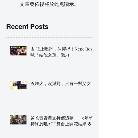
文章發佈後將於此處顯示。
Recent Posts
🎸 唔止唱得，仲彈得！Nene Royal
嘅「結他女孩」魅力
沒煙火，沒派對，只有一對父女
爸爸賣資產支持佢追夢⋯⋯9年堅
持終於喺AGT舞台上開花結果 🌟