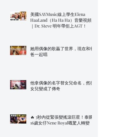
美國SAYMusic線上學生Elena
HaaLand（Ha Ha Ha）音樂視頻
｜Dr. Steve 明年帶佢上AGT！
她用偶像的歌贏了世界，現在和爸
爸一起唱
他拿偶像的名字替女兒命名，然後
女兒變成了傳奇
🔥 3秒內從緊張變搖滾巨星！泰國
16歲女仔Nene Royal嘅驚人轉變