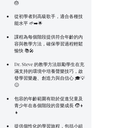
🎂 
從初學者到高級歌手，適合各種技
能水平 🌱➡️🌟 
課程為每個階段提供符合年齡的內
容與教學方法，確保學習過程輕鬆
愉快 📚🎤 
Dr. Steve 的教學方法鼓勵學生在充
滿支持的環境中培養聲樂技巧，啟
發學習樂趣、創造力與自信心 🎓💡
😊
包容的年齡範圍有助於促進兒童及
青少年在各個階段的音樂成長 🧒👦
👧
提供個性化的學習旅程，包括小組