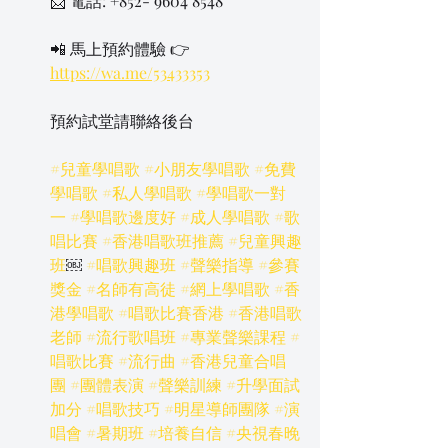
📩 電話: +852- 9604 8548
📲 馬上預約體驗 👉 
https://wa.me/53433353
預約試堂請聯絡後台
#兒童學唱歌
#小朋友學唱歌
#免費
學唱歌
#私人學唱歌
#學唱歌一對
一
#學唱歌邊度好
#成人學唱歌
#歌
唱比賽
#香港唱歌班推薦
#兒童興趣
班
￼ 
#唱歌興趣班
#聲樂指導
#參賽
獎金
#名師有高徒
#網上學唱歌
#香
港學唱歌
#唱歌比賽香港
#香港唱歌
老師
#流行歌唱班
#專業聲樂課程
#
唱歌比賽
#流行曲
#香港兒童合唱
團
#團體表演
#聲樂訓練
#升學面試
加分
#唱歌技巧
#明星導師團隊
#演
唱會
#暑期班
#培養自信
#央視春晚