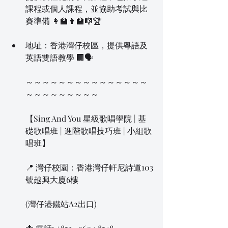
課程或個人課程，並協助考試與比
賽準備 👩‍🏫👨‍🏫🎼🏆 
地址：香港灣仔校區，提供粵語及
英語雙語教學 🏢🗣️
～～～～～～～～～～～～～～～
～～～～～～～～～
【Sing And You 星級歌唱學院 | 基
礎歌唱班 | 進階歌唱技巧班 | 小組歌
唱班】
📍 灣仔校園：香港灣仔軒尼詩道103
號越興大廈6樓
(灣仔港鐵站A2出口)