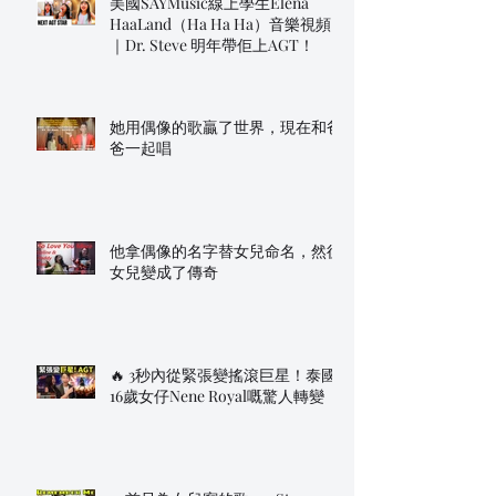
美國SAYMusic線上學生Elena
HaaLand（Ha Ha Ha）音樂視頻
｜Dr. Steve 明年帶佢上AGT！
她用偶像的歌贏了世界，現在和爸
爸一起唱
他拿偶像的名字替女兒命名，然後
女兒變成了傳奇
🔥 3秒內從緊張變搖滾巨星！泰國
16歲女仔Nene Royal嘅驚人轉變