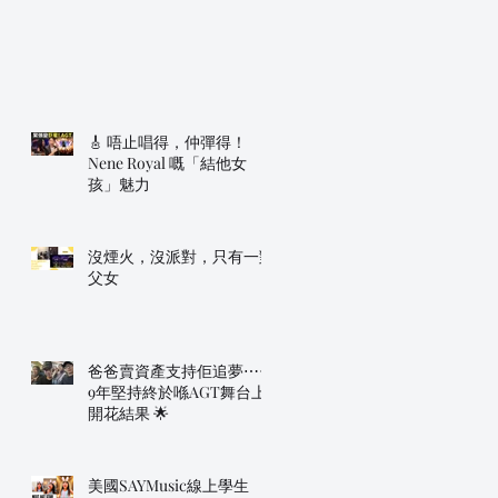
🎸 唔止唱得，仲彈得！
Nene Royal 嘅「結他女
孩」魅力
沒煙火，沒派對，只有一對
父女
爸爸賣資產支持佢追夢⋯⋯
9年堅持終於喺AGT舞台上
開花結果 🌟
美國SAYMusic線上學生