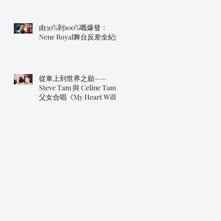
我》
由30%到100%嘅爆發：
Nene Royal舞台反差全紀錄
從車上到世界之巔——
Steve Tam 與 Celine Tam
父女合唱《My Heart Will
Go On》