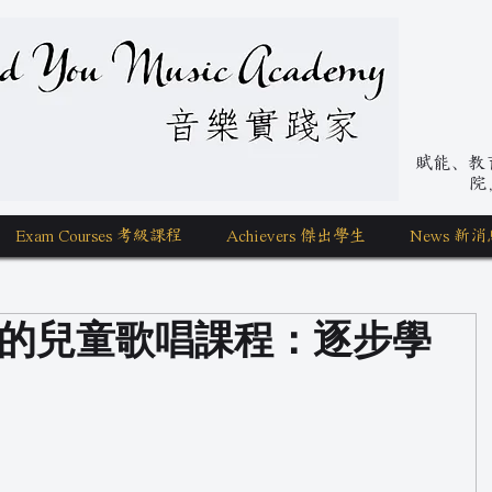
nd You Music Academy 學唱歌
賦能、教育、
院
Exam Courses 考級課程
Achievers 傑出學生
News 新消
 You 的兒童歌唱課程：逐步學