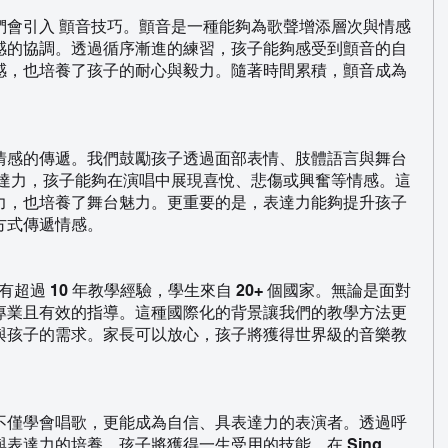
們會引入 顫音技巧。顫音是一種能夠為歌聲增添層次與情感
感的協調。透過循序漸進的練習，孩子能夠感受到顫音的自
感，也培養了孩子的耐心與毅力。隨著時間累積，顫音成為
。
情感的傳遞。我們鼓勵孩子透過面部表情、肢體語言與舞台
表達力，孩子能夠在演唱中展現喜悅、悲傷或興奮等情感。這
力，也培養了舞台魅力。更重要的是，表達力能夠提升孩子
方式傳遞情感。
學院擁有超過 10 年教學經驗，學生來自 20+ 個國家。無論是面對
專業且有效的指導。這種國際化的背景讓我們的教學方法更
與孩子的需求。家長可以放心，孩子將獲得世界級的音樂教
不僅學會唱歌，更能成為自信、具表達力的表演者。透過呼
表達力的培養，孩子將獲得一生受用的技能。在 Sing 