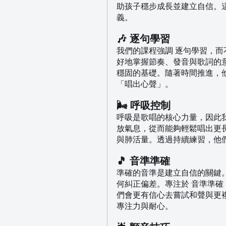
助孩子穩步成長並建立自信。
義。
🎶 逐句學習
我們的課程強調 逐句學習，
好地掌握節奏、發音與歌詞的
穩固的基礎。隨著時間推進，
「唱出心聲」。
🌬️ 呼吸控制
呼吸是歌唱的核心力量，因此
放氣息，從而能夠輕鬆唱出更
與肺活量。透過持續練習，他
🎵 音準準確
準確的音準是建立自信的關鍵
何糾正偏差。專注於 音準準
們會更有信心去嘗試和聲與更
專注力與耐心。