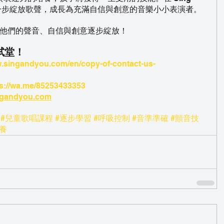
一步一步綻放歌聲，成長為充滿自信與創意的音樂小小表演者。
證他們的聲音、自信與創意逐步綻放！
試堂！
w.singandyou.com/en/copy-of-contact-us-
ps://wa.me/85253433353
ingandyou.com
#兒童歌唱課程
#逐步學習
#呼吸控制
#音準準確
#顫音技
養