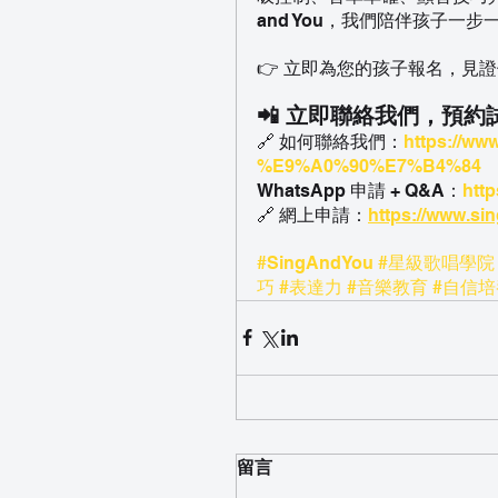
and You，我們陪伴孩子
👉 立即為您的孩子報名，見
📲 立即聯絡我們，預約
🔗 如何聯絡我們：
https://ww
%E9%A0%90%E7%B4%84
WhatsApp 申請 + Q&A：
htt
🔗 網上申請：
https://www.s
#SingAndYou
#星級歌唱學院
巧
#表達力
#音樂教育
#自信培
留言