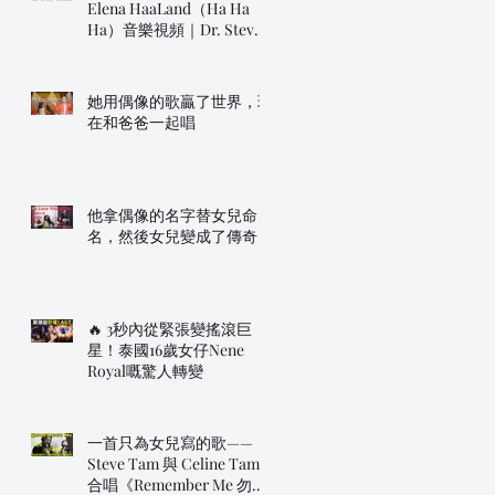
Elena HaaLand（Ha Ha
Ha）音樂視頻｜Dr. Steve
明年帶佢上AGT！
她用偶像的歌贏了世界，現
在和爸爸一起唱
他拿偶像的名字替女兒命
名，然後女兒變成了傳奇
🔥 3秒內從緊張變搖滾巨
星！泰國16歲女仔Nene
Royal嘅驚人轉變
一首只為女兒寫的歌——
Steve Tam 與 Celine Tam
合唱《Remember Me 勿忘