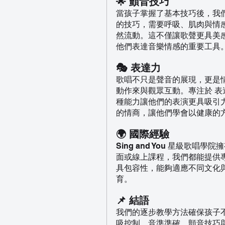
🌟 顫音技巧
當孩子掌握了基本技巧後，我
的技巧，需要呼吸、肌肉與情
然流動。這不僅讓歌聲更具美
他們表達音樂情感的重要工具
🎭 表達力
歌唱不只是聲音的展現，更是
動作來與觀眾互動。專注於 
種能力讓他們的表演更具吸引
的情商，讓他們學會以健康的
🌍 國際經驗
Sing and You 星級歌唱
面或線上課程，我們都能提供
具包容性，能夠適應不同文化
育。
📌 結語
我們的逐步教學方法確保孩子
吸控制、音準準確、顫音技巧與