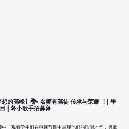
想的高峰】🐉- 名师有高徒 传承与荣耀 ！| 學
目 | 🎤小歌手招募🎤
频中，观看学生们在电视节目中展现他们的歌唱才华，勇敢