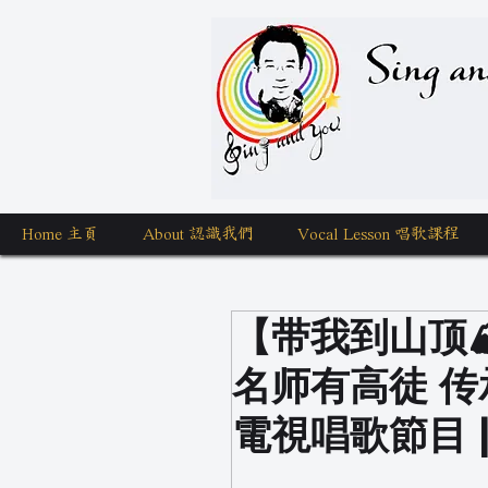
Sing a
Home 主頁
About 認識我們
Vocal Lesson 唱歌課程
【带我到山顶
名师有高徒 传承
電視唱歌節目 |