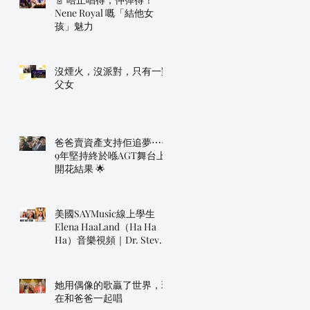
Nene Royal 嘅「結他女
孩」魅力
沒煙火，沒派對，只有一對
父女
爸爸賣資產支持佢追夢⋯⋯
9年堅持終於喺AGT舞台上
開花結果 🌟
美國SAYMusic線上學生
Elena HaaLand（Ha Ha
Ha）音樂視頻｜Dr. Steve
明年帶佢上AGT！
她用偶像的歌贏了世界，現
在和爸爸一起唱