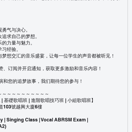
现勇气与决心。
众追求自己的梦想。
乐的力量与魅力。
学习经验。
与梦想交汇的音乐盛宴，让每一位学生的声音都被听见！
点赞、订阅并开启通知，获取更多激励和音乐内容！
表演和您的追梦故事，我们期待您的参与！
～～～～～～～～～～～
學院 | 基礎歌唱班 | 進階歌唱技巧班 | 小組歌唱班】
道103號越興大廈6樓
 | Singing Class | Vocal ABRSM Exam | 
A2)