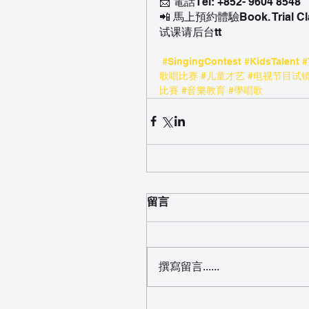
📩 電話Tel: +852- 9604 8548
📲 馬上預約體驗Book. Trial Cl
试课请后台tt
#SingingContest
#KidsTalent
#
歌唱比赛
#儿童才艺
#电视节目试
比賽
#音樂教育
#學唱歌
留言
撰寫留言......