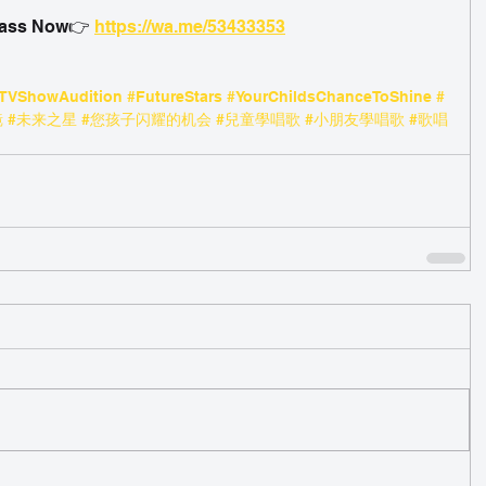
ass Now👉 
https://wa.me/53433353
TVShowAudition
#FutureStars
#YourChildsChanceToShine
#
镜
#未来之星
#您孩子闪耀的机会
#兒童學唱歌
#小朋友學唱歌
#歌唱