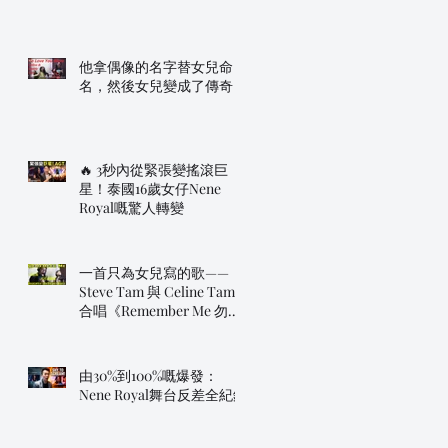
他拿偶像的名字替女兒命
名，然後女兒變成了傳奇
🔥 3秒內從緊張變搖滾巨
星！泰國16歲女仔Nene
Royal嘅驚人轉變
一首只為女兒寫的歌——
Steve Tam 與 Celine Tam
合唱《Remember Me 勿忘
我》
由30%到100%嘅爆發：
Nene Royal舞台反差全紀錄