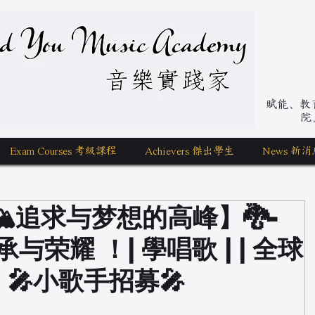
nd You Music Academy 學唱歌
賦能、教育、
院
Exam Courses 考級課程
Achievers 傑出學生
News 新消
️追求与梦想的高峰】🐉-
与荣耀 ！| 學唱歌 | | 全球
 🎤小歌手招募🎤