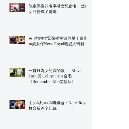
他拿偶像的名字替女兒命名，然後
女兒變成了傳奇
🔥 3秒內從緊張變搖滾巨星！泰國
16歲女仔Nene Royal嘅驚人轉變
一首只為女兒寫的歌——Steve
Tam 與 Celine Tam 合唱
《Remember Me 勿忘我》
由30%到100%嘅爆發：Nene Royal
舞台反差全紀錄