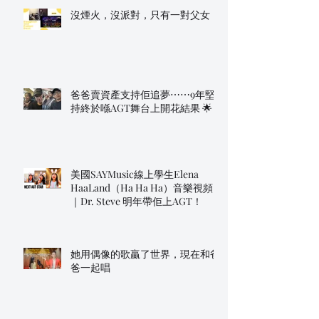
沒煙火，沒派對，只有一對父女
爸爸賣資產支持佢追夢⋯⋯9年堅
持終於喺AGT舞台上開花結果 🌟
美國SAYMusic線上學生Elena
HaaLand（Ha Ha Ha）音樂視頻
｜Dr. Steve 明年帶佢上AGT！
她用偶像的歌贏了世界，現在和爸
爸一起唱