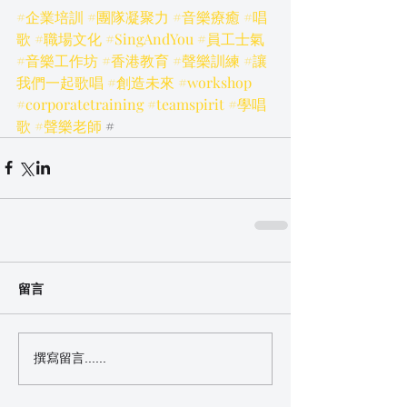
#企業培訓
#團隊凝聚力
#音樂療癒
#唱
歌
#職場文化
#SingAndYou
#員工士氣
#音樂工作坊
#香港教育
#聲樂訓練
#讓
我們一起歌唱
#創造未來
#workshop
#corporatetraining
#teamspirit
#學唱
歌
#聲樂老師
 #
留言
撰寫留言......