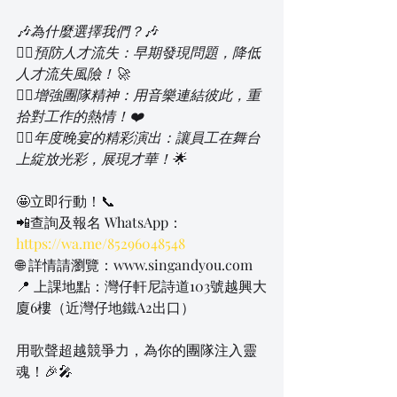
🎶為什麼選擇我們？🎶
👉🏻預防人才流失：早期發現問題，降低
人才流失風險！🚀
👉🏻增強團隊精神：用音樂連結彼此，重
拾對工作的熱情！❤️
👉🏻年度晚宴的精彩演出：讓員工在舞台
上綻放光彩，展現才華！🌟
🤩立即行動！📞
📲查詢及報名 WhatsApp：
https://wa.me/85296048548
🌐 
詳情請瀏覽：www.singandyou.com
📍 上課地點：灣仔軒尼詩道103號越興大
廈6樓（近灣仔地鐵A2出口）
用歌聲超越競爭力，為你的團隊注入靈
魂！🎉🎤