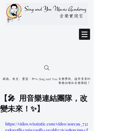
賦能、教育、豐富：加入 Sing and You 音樂學院，接受專業的
聲樂訓練和音樂課程！
【🎤 用音樂連結團隊，改
變未來！✨】
https://video.wixstatic.com/video/a0eca9_732
ea83e0ff642e6a200fb441c0bb226/1080p/mp4/f