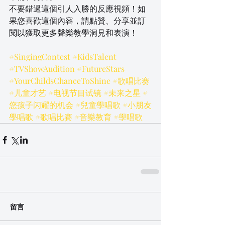
不要錯過這個引人入勝的反應視頻！如
果您喜歡這個內容，請點贊、分享並訂
閱以獲取更多聲樂教學洞見和表演！
#SingingContest
#KidsTalent
#TVShowAudition
#FutureStars
#YourChildsChanceToShine
#歌唱比赛
#儿童才艺
#电视节目试镜
#未来之星
#
您孩子闪耀的机会
#兒童學唱歌
#小朋友
學唱歌
#歌唱比賽
#音樂教育
#學唱歌
留言