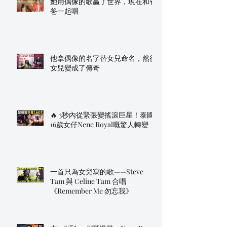
她用偶像的歌贏了世界，現在和爸
爸一起唱
他拿偶像的名字替女兒命名，然後
女兒變成了傳奇
🔥 3秒內從緊張變搖滾巨星！泰國
16歲女仔Nene Royal嘅驚人轉變
一首只為女兒寫的歌——Steve
Tam 與 Celine Tam 合唱
《Remember Me 勿忘我》