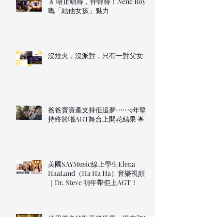
🎸 唔止唱得，仲彈得！Nene Royal
嘅「結他女孩」魅力
沒煙火，沒派對，只有一對父女
爸爸賣資產支持佢追夢⋯⋯9年堅
持終於喺AGT舞台上開花結果 🌟
美國SAYMusic線上學生Elena
HaaLand（Ha Ha Ha）音樂視頻
｜Dr. Steve 明年帶佢上AGT！