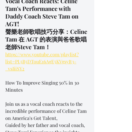
Vocal Coach Reacts: Celine 
Tam's Performance with 
Daddy Coach Steve Tam on 
AGT!
聲樂老師歌唱技巧分享：Celine 
Tam 在 AGT 的表演與爸爸歌唱
老師Steve Tam！
https://www.youtube.com/playlist?
list=PL5B5DTouE16AgE5KVgsyIt3-
_vsIiiSY2
How To Improve Singing 50% in 30 
Minutes
Join us as a vocal coach reacts to the 
incredible performance of Celine Tam 
on America's Got Talent,
Guided by her father and vocal coach, 