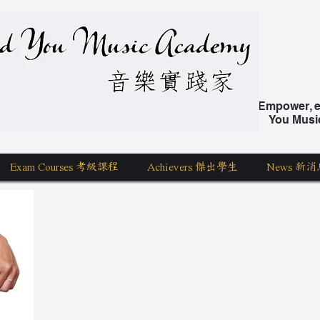
nd You Music Academy 學唱歌
Empower, ed
You Musi
Exam Courses 考級課程
Achievers 傑出學生
News 新消