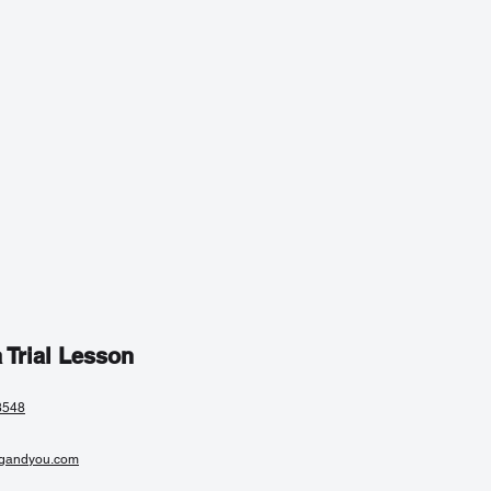
 Trial Lesson
8548
gandyou.com