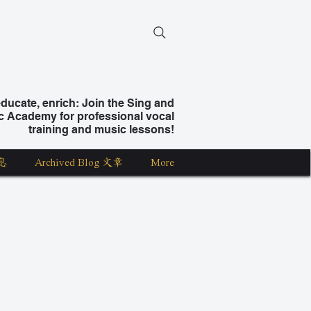
ucate, enrich: Join the Sing and
c Academy for professional vocal
training and music lessons!
息
Archived Blog 文章
More