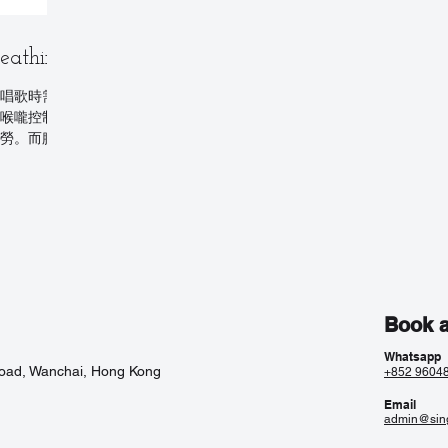
athing
唱歌時需要
喉嚨控制呼
勞。而腹式
位於肺與胃
深深吸氣時
有更多位儲
Book a
Whatsapp
Road, Wanchai, Hong Kong
+852 9604
Email
admin@sin