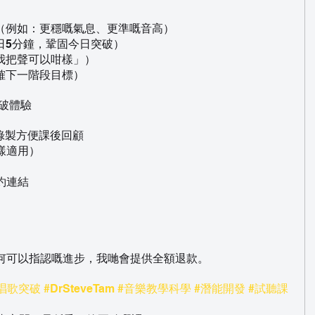
化（例如：更穩嘅氣息、更準嘅音高）
每日5分鐘，鞏固今日突破）
來我把聲可以咁樣」）
明確下一階段目標）
突破體驗
錄製方便課後回顧
樣適用）
約連結
任何可以指認嘅進步，我哋會提供全額退款。
唱歌突破
#DrSteveTam
#音樂教學科學
#潛能開發
#試聽課