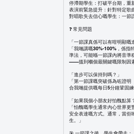
停滯期學生：打破平台期，重
表演前緊急提升：針對特定歌
對唱歌失去信心嘅學生：一節
❓ 常見問題
「一節課真係可以有咁明顯嘅
「我哋講嘅30%-100%，
準法，可能喺一節課內將音準
——搵到嗰個最關鍵嘅限制因
「進步可以保持到嗎？」
「第一節課嘅突破係為咗證明
合我哋提供嘅每日5分鐘鞏固
「如果我個小朋友好怕醜點算
「怕醜嘅學生通常內心世界更
安全表達嘅方式。通常，當佢
生。」
🎯 一節課之後，學生會帶走：