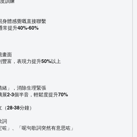
深度訓練
同身體感覺嘅直接聯繫
常提升40%-60%
憶畫面
豐富，表現力提升50%以上
情緒」，消除生理緊張
展2-3個半音，輕鬆度提升70%
28-38分鐘）
歌詞
定咗」、「呢句歌詞突然有意思咗」