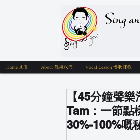
Sing a
Home 主頁
About 認識我們
Vocal Lesson 唱歌課程
【45分鐘聲樂潛
Tam：一節
30%-100%