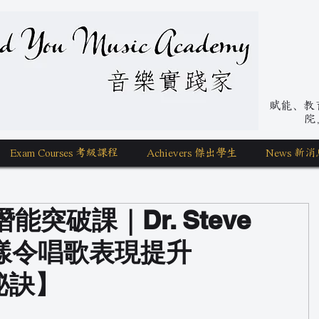
nd You Music Academy 學唱歌
賦能、教育、
院
Exam Courses 考級課程
Achievers 傑出學生
News 新消
能突破課｜Dr. Steve
點樣令唱歌表現提升
嘅秘訣】