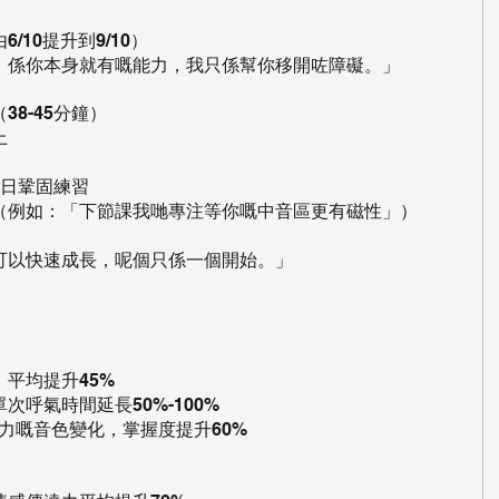
10提升到9/10）
，係你本身就有嘅能力，我只係幫你移開咗障礙。」
8-45分鐘）
上
每日鞏固練習
（例如：「下節課我哋專注等你嘅中音區更有磁性」）
可以快速成長，呢個只係一個開始。」
平均提升45%
呼氣時間延長50%-100%
潛力嘅音色變化，掌握度提升60%