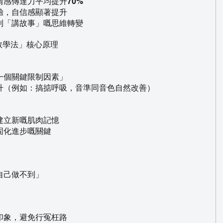
感傳達力平均提升70%
驗，自信感顯著提升
到「講故事」嘅思維轉變
鐘突破教學法」核心原理
一個關鍵限制因素」
升（例如：搞掂呼吸，音準同音色自然改善）
建立新嘅肌肉記憶
固化進步嘅關鍵
自己做不到」
印象，避免行冤枉路