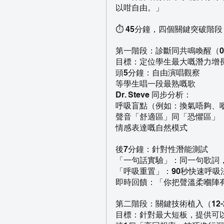
以咁自由。」
⏱️ 45分鐘，四個關鍵突破階段
第一階段：診斷同共鳴喚醒（0-
目標：定位學生最大嘅潛力增
頭5分鐘：自由演唱觀察
等學生唱一段最熟嘅歌
Dr. Steve 同步分析：
呼吸盲點（例如：換氣唔夠、
聲音「舒適區」同「恐懼區」
情感表達嘅自然模式
後7分鐘：針對性潛能測試
「一句話實驗」：同一句歌詞
「呼吸重置」：90秒快速呼
即時回饋：「你把聲溫柔嗰陣
第二階段：關鍵技術植入（12-
目標：針對最大短板，提供可