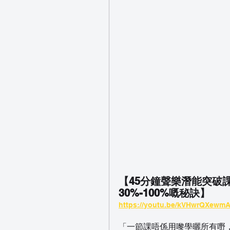
【45分鐘聲樂潛能突破課｜
30%-100%嘅秘訣】
https://youtu.be/kVHwrQXewm
「一節課唔係用嚟學曬所有嘢