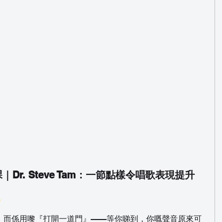
Dr. Steve Tam：一節點樣令唱歌表現提升
A
，而係用嚟『打開一道門』——等你睇到，你嘅聲音原來可