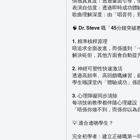
情感真實度：透過畫面引導，情
表演自信度：透過即時成功體
歌曲理解深度：由「唱音符」
🧠 Dr. Steve 嘅「45分
1. 精準槓桿原理
唔追求全面改進，而係搵到「
解決咗佢，其他方面會自動提
2. 神經可塑性快速激活
透過高頻率、高回饋嘅練習，
學生喺課堂內「體驗成功」係
3. 心理障礙同步清除
每項技術教學都伴隨心理建設
「唔係你做不到，而係你以為
💡 適合邊啲學生？
完全初學者：建立正確嘅第一