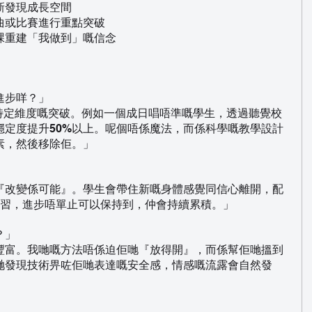
新發現成長空間
曲或比賽進行重點突破
課重建「我做到」嘅信念
進步咩？」
係指特定維度嘅突破。例如一個成日唱唔準嘅學生，透過聽覺校
穩定度提升50%以上。呢個唔係魔法，而係科學嘅教學設計
素，然後移除佢。」
『改變係可能』。學生會帶住新嘅身體感覺同信心離開，配
練習，進步唔單止可以保持到，仲會持續累積。」
？」
豐富。我哋嘅方法唔係迫佢哋『放得開』，而係幫佢哋搵到
哋發現技術畀咗佢哋表達嘅安全感，情感嘅流露會自然發