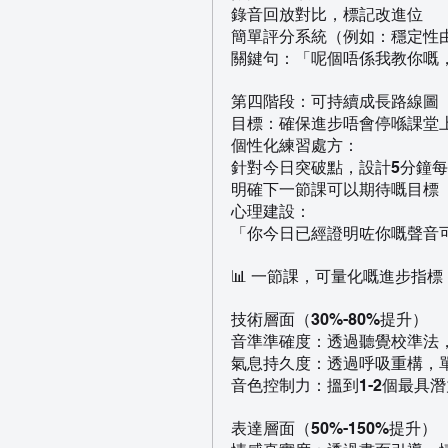
錄音回放對比，標記改進位
簡單評分系統（例如：穩定性由6/
關鍵句：「呢個唔係我教你嘅
第四階段：可持續成長路線圖（3
目標：確保進步唔會停喺課堂
個性化練習處方：
針對今日突破點，設計5分鐘
明確下一節課可以期待嘅目標
心理建設：
「你今日已經證明咗你嘅聲音
📊 一節課，可量化嘅進步指標
技術層面（30%-80%提升）
音準準確度：透過聽覺校準法，
氣息持久度：透過呼吸重構，單次
音色控制力：搵到1-2個最具
表達層面（50%-150%提升）