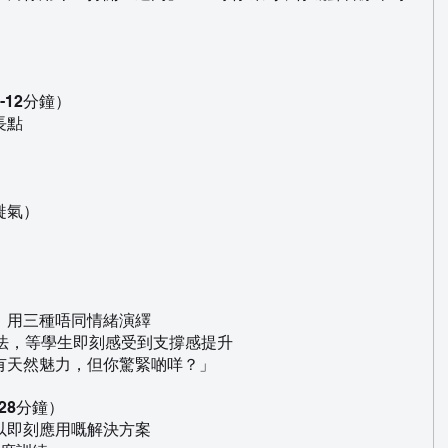
12分鐘）
長點
嘥氣）
，用三種唔同情緒演繹
吸法，等學生即刻感受到支撐感提升
有天然魅力，但你驚緊啲咩？」
28分鐘）
以即刻應用嘅解決方案