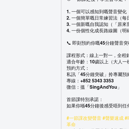
1. 一個可以感知到嘅聲音變
2. 一個簡單嘅日常練習法（
3. 一個新嘅自我認知（「原
4. 一份個性化成長路線圖（
📞 即刻預約你嘅45分鐘聲音
課程形式：線上一對一，全程
適合年齡：10歲以上（大人一
預約方式：
私訊「45分鐘突破」拎專屬預
專線：+852 5343 3353
微信：搵「SingAndYou」
首節課特別承諾：
如果你喺45分鐘後感受唔到
#一節課改變聲音
#聲樂速成
#
革命