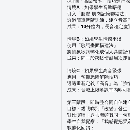
揀1個「高回報率」技巧進行
情境A：如果學生音準唔穩
引入「聽覺-肌肉記憶聯結法」
透過簡單音階訓練，建立音高
成果：10分鐘內，長音穩定度通
情境B：如果學生情感平淡
使用「歌詞畫面構建法」
將抽象歌詞轉化成個人具體記
成果：同一段落嘅情感層次即刻
情境C：如果學生高音緊張
應用「預期恐懼解除技巧」
透過重新定義「高音」為「強
成果：音域上限喺課堂內即可擴
第三階段：即時整合同自信建立（
目標：親眼睇到「改變」發生
對比演唱：返去開頭嘅同一句
學生自我覺察：「我感覺把聲
數據化回饋：