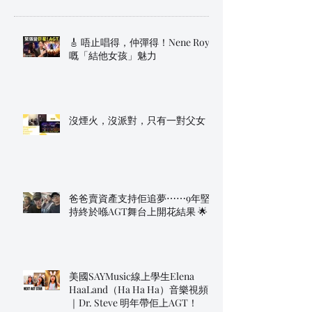
🎸 唔止唱得，仲彈得！Nene Royal
嘅「結他女孩」魅力
沒煙火，沒派對，只有一對父女
爸爸賣資產支持佢追夢⋯⋯9年堅
持終於喺AGT舞台上開花結果 🌟
美國SAYMusic線上學生Elena
HaaLand（Ha Ha Ha）音樂視頻
｜Dr. Steve 明年帶佢上AGT！