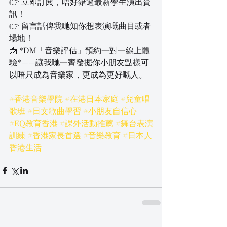
👉 立即訂閱，唔好錯過最新學生演出資
訊！
👉 留言話俾我哋知你想表演嘅曲目或者
場地！
📩 *DM「音樂評估」預約一對一線上體
驗*——讓我哋一齊發掘你小朋友點樣可
以唔只成為音樂家，更成為更好嘅人。
#香港音樂學院
#在港日本家庭
#兒童唱
歌班
#日文歌曲學習
#小朋友自信心
#EQ教育香港
#課外活動推薦
#舞台表演
訓練
#香港家長首選
#音樂教育
#日本人
香港生活