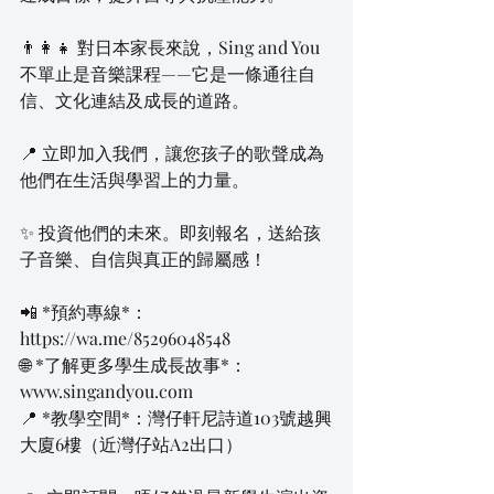
👨‍👩‍👧 對日本家長來說，Sing and You 
不單止是音樂課程——它是一條通往自
信、文化連結及成長的道路。
📍 立即加入我們，讓您孩子的歌聲成為
他們在生活與學習上的力量。
✨ 投資他們的未來。即刻報名，送給孩
子音樂、自信與真正的歸屬感！
📲 *預約專線*：
https://wa.me/85296048548  
🌐 *了解更多學生成長故事*：
www.singandyou.com  
📍 *教學空間*：灣仔軒尼詩道103號越興
大廈6樓（近灣仔站A2出口）  