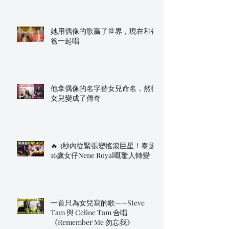
她用偶像的歌贏了世界，現在和爸
爸一起唱
他拿偶像的名字替女兒命名，然後
女兒變成了傳奇
🔥 3秒內從緊張變搖滾巨星！泰國
16歲女仔Nene Royal嘅驚人轉變
一首只為女兒寫的歌——Steve
Tam 與 Celine Tam 合唱
《Remember Me 勿忘我》