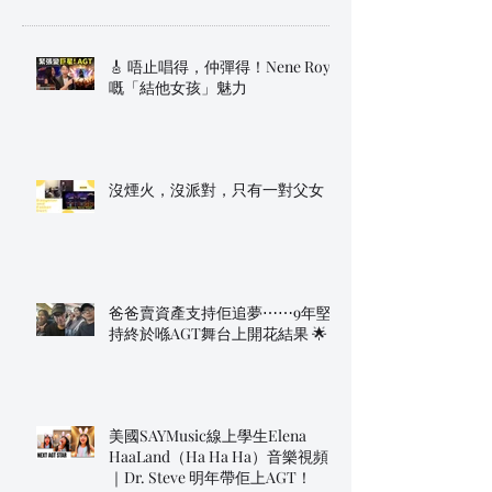
🎸 唔止唱得，仲彈得！Nene Royal
嘅「結他女孩」魅力
沒煙火，沒派對，只有一對父女
爸爸賣資產支持佢追夢⋯⋯9年堅
持終於喺AGT舞台上開花結果 🌟
美國SAYMusic線上學生Elena
HaaLand（Ha Ha Ha）音樂視頻
｜Dr. Steve 明年帶佢上AGT！