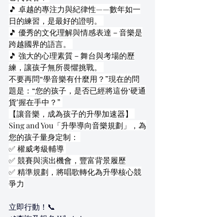
🎵 卓越的專注力與紀律性——數年如一
日的練習，是最好的證明。 
🎵 優秀的文化理解與情感表達－音樂是
跨越國界的語言。 
🎵 強大的心理素質－舞台與考場的歷
練，讓孩子無所畏懼挑戰。 
不要再問“學音樂有什麼用？”現在的問
題是：“您的孩子，是否已經將這份‘硬通
貨’握在手中？” 
【讓音樂，成為孩子的升學加速器】 
Sing and You「升學導向音樂規劃」，為
您的孩子量身定制： 
✅ 權威考級輔導 
✅ 競賽與演出機會，豐富背景履歷
✅ 精準規劃，將唱歌轉化為升學核心競
爭力
立即行動！📞