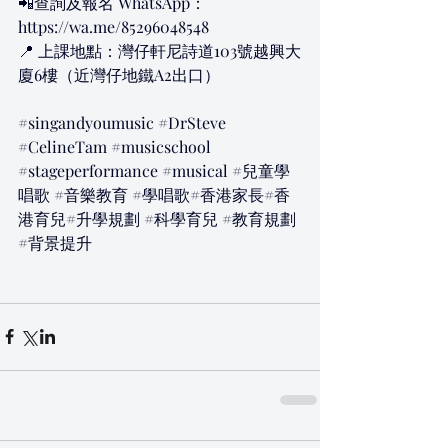
📲查詢及報名 WhatsApp：
https://wa.me/85296048548
📍 上課地點：灣仔軒尼詩道103號越興大
廈6樓（近灣仔地鐵A2出口）
#singandyoumusic
#DrSteve
#CelineTam
#musicschool
#stageperformance
#musical
#兒童學
唱歌
#音樂教育
#學唱歌
#香港家長#香
港育兒#升學規劃 
#科學育兒
#教育規劃
#背景提升