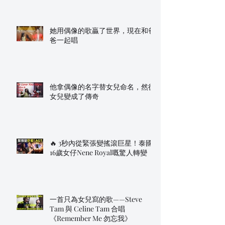
她用偶像的歌贏了世界，現在和爸
爸一起唱
他拿偶像的名字替女兒命名，然後
女兒變成了傳奇
🔥 3秒內從緊張變搖滾巨星！泰國
16歲女仔Nene Royal嘅驚人轉變
一首只為女兒寫的歌——Steve
Tam 與 Celine Tam 合唱
《Remember Me 勿忘我》