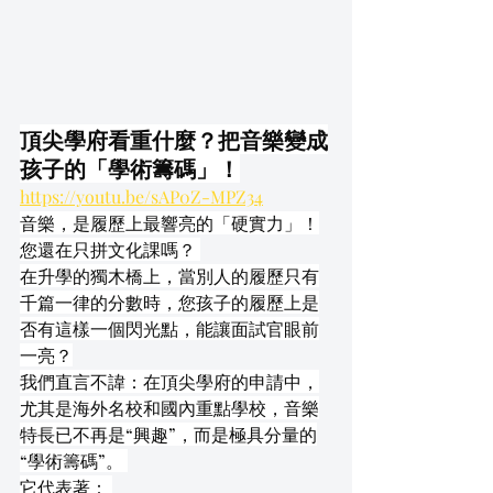
頂尖學府看重什麼？把音樂變成
孩子的「學術籌碼」！
https://youtu.be/sAP0Z-MPZ34
音樂，是履歷上最響亮的「硬實力」！
您還在只拼文化課嗎？ 
在升學的獨木橋上，當別人的履歷只有
千篇一律的分數時，您孩子的履歷上是
否有這樣一個閃光點，能讓面試官眼前
一亮？
我們直言不諱：在頂尖學府的申請中，
尤其是海外名校和國內重點學校，音樂
特長已不再是“興趣”，而是極具分量的
“學術籌碼”。 
它代表著： 