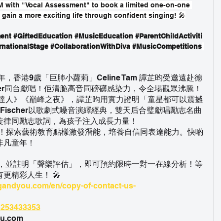
 with "Vocal Assessment" to book a limited one-on-one 
 gain a more exciting life through confident singing! 🎤
ent
#GiftedEducation
#MusicEducation
#ParentChildActiviti
rnationalStage
#CollaborationWithDiva
#MusicCompetitions
年，香港9歲「巨肺小蘿莉」Celine Tam 譚芷昀受邀遠赴德
ischer同台獻唱！佢清脆高音同磅礴感染力，令全場觀眾沸騰！
國達人》《巔峰之夜》，譚芷昀用實力證明「童星都可以震撼
e Fischer以歌劇式嗓音演繹經典，雙天后合璧獻唱勵志名曲
》，溫暖旋律同勵志歌詞，為孩子注入成長力量！
賞！探索藝術教育點樣激發潛能，培養自信同表達能力。快啲
非凡童年！
聯絡我，並註明「聲樂評估」，即可預約限時一對一在線分析！等
更精彩人生！ 🎤
ngandyou.com/en/copy-of-contact-us-
85253433353
u.com