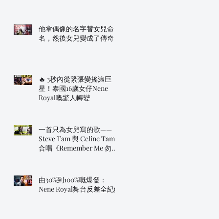
他拿偶像的名字替女兒命
名，然後女兒變成了傳奇
🔥 3秒內從緊張變搖滾巨
星！泰國16歲女仔Nene
Royal嘅驚人轉變
一首只為女兒寫的歌——
Steve Tam 與 Celine Tam
合唱《Remember Me 勿忘
我》
由30%到100%嘅爆發：
Nene Royal舞台反差全紀錄