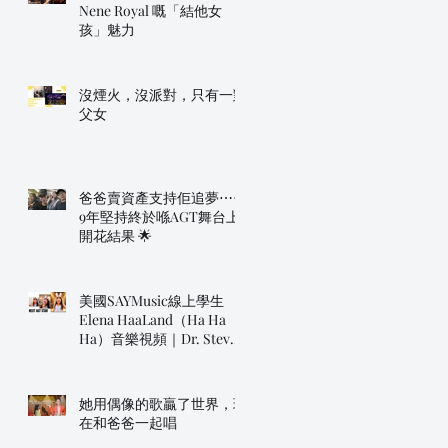
Nene Royal 嘅「結他女
孩」魅力
沒煙火，沒派對，只有一對
父女
爸爸賣資產支持佢追夢⋯⋯
9年堅持終於喺AGT舞台上
開花結果 🌟
美國SAYMusic線上學生
Elena HaaLand（Ha Ha
Ha）音樂視頻｜Dr. Steve
明年帶佢上AGT！
她用偶像的歌贏了世界，現
在和爸爸一起唱