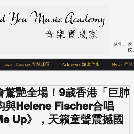
nd You Music Academy 學唱歌
賦能、教育、
院
Exam Courses 考級課程
Achievers 傑出學生
News 新消
會驚艷全場！9歲香港「巨肺
elene Fischer合唱
e Me Up》，天籟童聲震撼國