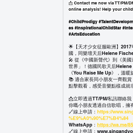
📩 Contact me now via TT/PM/DM
online analysis! Help your child
#ChildProdigy
#TalentDevelopm
es
#InspirationalChildStar
#Inte
#ArtsEducation
🌟【天才少女征服歐洲】2017
國，同樂壇天后Helene F
🎤 從《中國新聲代》到《美
世界」！德國民歌天后Helen
《You Raise Me Up
📚 適合家長同小朋友一齊觀
點擊觀看，感受音樂點樣成就
📩立即透過TT/PM/私訊
你嘅小朋友透過自信歌唱，擁有
🔗線上申請：
https://www.si
%E9%A0%90%E7%B4%84
WhatsApp：
https://wa.me/
🔗線上申請：www.singandyo