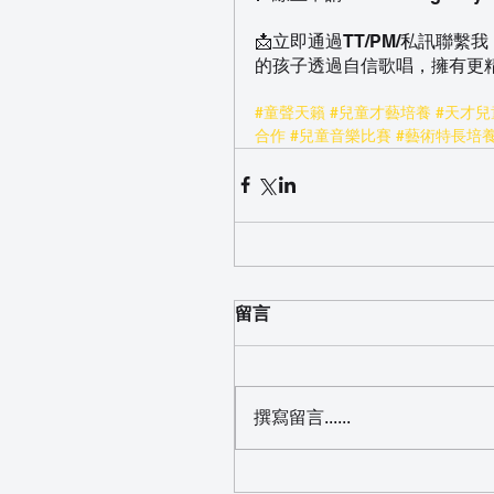
📩立即通過TT/PM/私訊聯
的孩子透過自信歌唱，擁有更精
#童聲天籟
#兒童才藝培養
#天才兒
合作
#兒童音樂比賽
#藝術特長培
留言
撰寫留言......