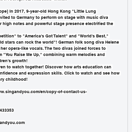
ope] In 2017, 9-year-old Hong Kong "Little Lung 
ited to Germany to perform on stage with music diva 
ar high notes and powerful stage presence electrified the 
tition" to "America's Got Talent" and "World's Best," 
ld stars can rock the world"! German folk song diva Helene 
 her opera-like vocals. The two divas joined forces to 
em "You Raise Me Up," combining warm melodies and 
dren's growth!
dren to watch together! Discover how arts education can 
nfidence and expression skills. Click to watch and see how 
ary childhood!
ww.singandyou.com/en/copy-of-contact-us-
3433353
andyou.com