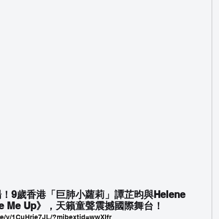
9歲香港「巨肺小蘿莉」譚芷昀與Helene 
Raise Me Up》，天籟童聲震撼國際舞台！
e/v/1CuHrje7JL/?mibextid=wwXIfr