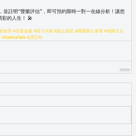
繫我，並註明“聲樂評估”，即可預約限時一對一在線分析！讓您
彩的人生！ 🎤
童教育
#音樂啟蒙
#親子共聽
#勵志童星
#國際舞台童聲
#德國天后
養
#CelineTam
#譚芷昀