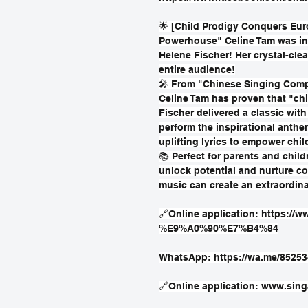
🌟 [Child Prodigy Conquers Eur
Powerhouse" Celine Tam was inv
Helene Fischer! Her crystal-cle
entire audience!
🎤 From "Chinese Singing Compe
Celine Tam has proven that "chi
Fischer delivered a classic with
perform the inspirational anth
uplifting lyrics to empower chil
📚 Perfect for parents and chil
unlock potential and nurture co
music can create an extraordin
🔗Online application: 
https://w
%E9%A0%90%E7%B4%84
WhatsApp: 
https://wa.me/8525
🔗Online application: 
www.sing