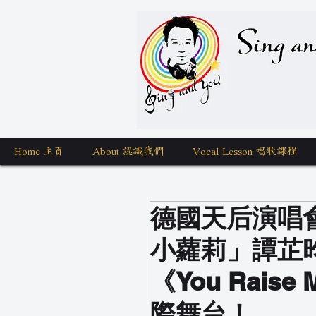
Sing a
Home 主頁
About 認識我們
Vocal Lesson 唱歌課程
德國天后演唱
小蘿莉」譚芷昀與H
《You Rais
際舞台！