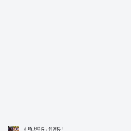
🎸 唔止唱得，仲彈得！