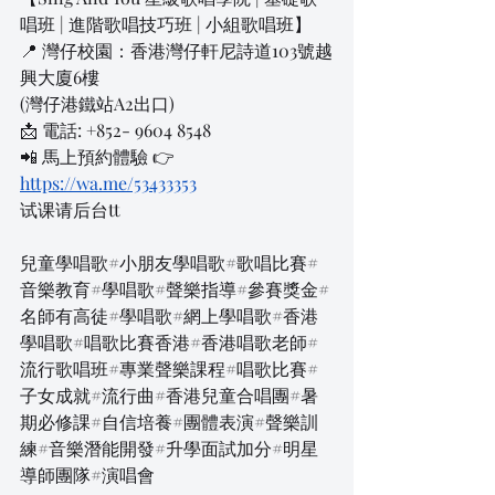
唱班 | 進階歌唱技巧班 | 小組歌唱班】
📍 灣仔校園：香港灣仔軒尼詩道103號越
興大廈6樓
(灣仔港鐵站A2出口)
📩 電話: +852- 9604 8548
📲 馬上預約體驗 👉
https://wa.me/53433353
试课请后台tt
兒童學唱歌#小朋友學唱歌#歌唱比賽#
音樂教育#學唱歌#聲樂指導#參賽獎金#
名師有高徒#學唱歌#網上學唱歌#香港
學唱歌#唱歌比賽香港#香港唱歌老師#
流行歌唱班#專業聲樂課程#唱歌比賽#
子女成就#流行曲#香港兒童合唱團#暑
期必修課#自信培養#團體表演#聲樂訓
練#音樂潛能開發#升學面試加分#明星
導師團隊#演唱會