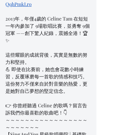
QqhPmkLro
2013年，年僅4歲的 Celine Tam 在短短
一年內參加了 9場歌唱比賽，並勇奪 9個
冠軍 ——創下驚人紀錄，震撼全港！🏆
✨
這些耀眼的成就背後，其實是無數的努
力和堅持。
💪 即使在比賽前，她也會花數小時練
習，反覆琢磨每一首歌的情感和技巧。
這份努力不僅來自於對音樂的熱愛，更
是她對自己夢想的堅定信念。
👉 你曾經聽過 Celine 的歌嗎？留言告
訴我們你最喜歡的歌曲吧！👇
～～～～～～～～～～～～～～～～～
～～～～～～～
【Sing And You 星級歌唱學院 | 基礎歌