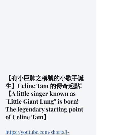
【有小巨肺之稱號的小歌手誕
生】Celine Tam 的傳奇起點!
【A little singer known as 
"Little Giant Lung" is born! 
The legendary starting point 
of Celine Tam】
https://youtube.com/shorts/j-